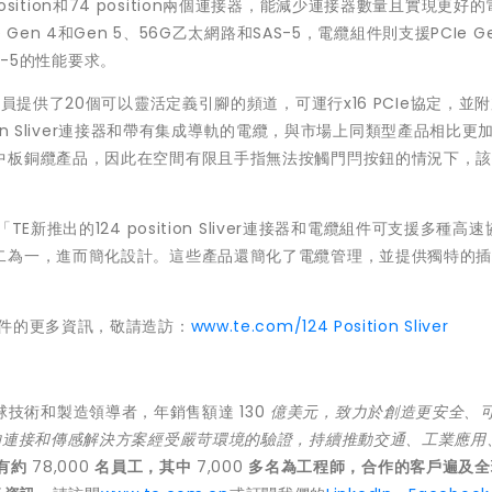
position和74 position兩個連接器，能減少連接器數量且實現更好
CIe Gen 4和Gen 5、56G乙太網路和SAS-5，電纜組件則支援PCIe G
S-5的性能要求。
員提供了20個可以靈活定義引腳的頻道，可運行x16 PCIe協定，並
ion Sliver連接器和帶有集成導軌的電纜，與市場上同類型產品相比更
中板銅纜產品，因此在空間有限且手指無法按觸門閂按鈕的情況下，
表示：「TE新推出的124 position Sliver連接器和電纜組件可支援多種高
二為一，進而簡化設計。這些產品還簡化了電纜管理，並提供獨特的
和電纜組件的更多資訊，敬請造訪：
www.te.com/124 Position Sliver
球技術和製造領導者，年銷售額達 130
億美元，致力於創造更安全、
的連接和傳感解決方案經受嚴苛環境的驗證，持續推動交通、工業應用
有約
78,000
名員工，其中
7,000
多名為工程師，合作的客戶遍及全