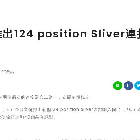
推出124 position Sliver
3C產品
有兩個獨立的連接器合二為一，支援多種協定
（TE）今日宣佈推出新型124 position Sliver內部輸入輸出（I/O
號傳輸頻道和40個差分訊號。