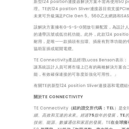
新型124 position連接器解決方案不需再使用50 
理。TE的124 position Sliver連接器目前支援P
未來可升級滿足PCIe Gen 5、56G乙太網路和SA
該解決方案擁有G-S-S-G開放引腳配置，為設計人
的邊帶訊號或低功耗功能。此外，此款124 posit
耐用，是唯一一款插頭有拉環、插座有對準功能的
協助盲插或鬆開電纜。
TE Connectivity產品經理Lucas Benson
讓系統設計人員可將市場上已有的兩種解決方案合
能，有效確保連接的可靠度並強化可用性。」
有關TE的新型124 position Sliver連接器
關於
TE CONNECTIVITY
TE Connectivity
（紐約證交所代碼：
TEL
）是全
續、高效和互連的未來。
經過
75
餘年的發展，
TE
技術、能源、數據通信和家居的發展。
TE
在全球擁