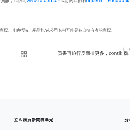
多資訊，
請訪問
www.te.com.cn
或訂閱我們的
LinkedIn
、
Facebook
ity（標識）均為商標。其他標識、產品和/或公司名稱可能是各自擁有者的商標。
下一
買書再旅行反而省更多，contiki攜..
立即購買新聞稿曝光
分