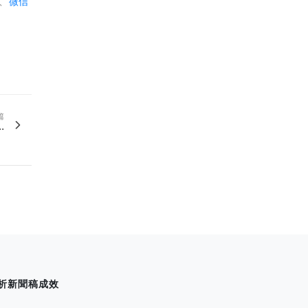
、
微信
篇
.
析新聞稿成效