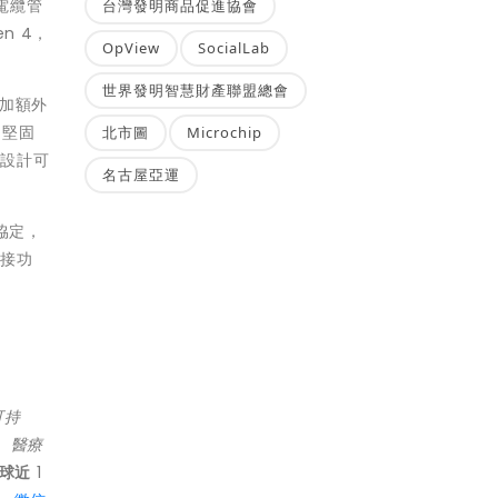
的電纜管
台灣發明商品促進協會
en 4，
OpView
SocialLab
世界發明智慧財產聯盟總會
附加額外
加堅固
北市圖
Microchip
該設計可
名古屋亞運
速協定，
插接功
可持
、醫療
球近
1