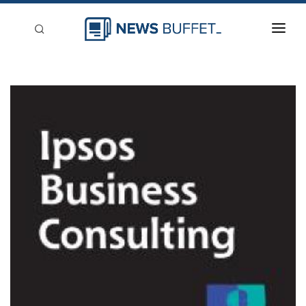
回到首頁
新聞稿分類
登入
刊登