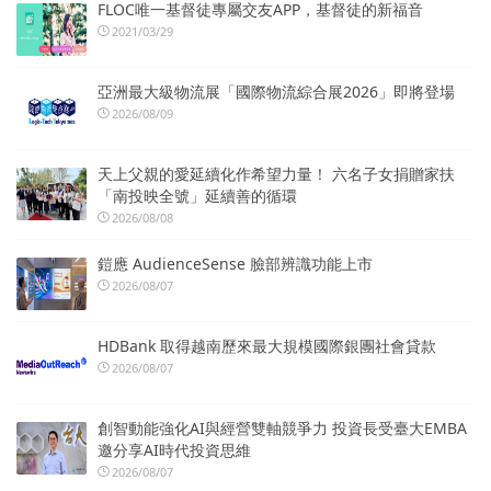
FLOC唯一基督徒專屬交友APP，基督徒的新福音
2021/03/29
亞洲最大級物流展「國際物流綜合展2026」即將登場
2026/08/09
天上父親的愛延續化作希望力量！ 六名子女捐贈家扶
「南投映全號」延續善的循環
2026/08/08
鎧應 AudienceSense 臉部辨識功能上市
2026/08/07
HDBank 取得越南歷來最大規模國際銀團社會貸款
2026/08/07
創智動能強化AI與經營雙軸競爭力 投資長受臺大EMBA
邀分享AI時代投資思維
2026/08/07