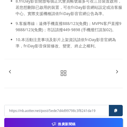
8.friDay影音開放每個正式會員帳號最多可在三台裝置啟用，
若您想刪除已啟用的裝置，可在friDay影音網站設定或洽客服
中心。實際支援機種請依friDay影音官網公告為準。
9.客服專線：遠傳手機直撥888/123(免費)；MVPN客戶直撥9
9888/123(免費)；市話請撥449-9898 (手機撥打請加02)。
10.本活動注意事項及影片上架資訊請依friDay影音官網為
準，friDay影音保留修改、變更、終止之權利。
推廣新聞稿