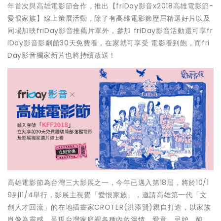
年首次與高雄電影節合作，推出【friDay影音x2018高雄電影節-
愛恨家族】線上策展活動，除了有高雄電影節歷屆精選好片以及
同場加映friDay影音推薦片單外，參加 friDay影音活動還可享fr
iDay影音影劇館30天免費看，在家就可享受 電影看到飽，而fri
Day影音獨家新片也將持續放送！
高雄電影節為台灣三大影展之一，今年已邁入第18屆，將於10/1
9到11/4舉行，影展主視覺「愛恨家族」，邀請高雄第一代「文
創人才回流」的在地插畫家CROTER(洪添賢)親自打造，以家族
肖像為靈感，呈現台灣家庭裡各種內斂溫情、愛意、忌妒、酸