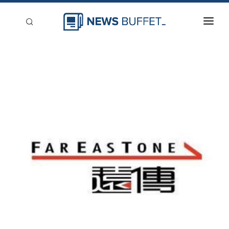
回到首頁
新聞稿分類
登入
刊登