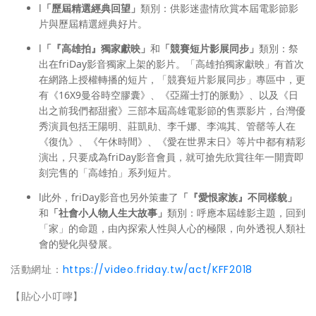
l
「歷屆精選經典回望」
類別：供影迷盡情欣賞本屆電影節影
片與歷屆精選經典好片。
l
「『高雄拍』獨家獻映」
和
「競賽短片影展同步」
類別：祭
出在friDay影音獨家上架的影片。「高雄拍獨家獻映」有首次
在網路上授權轉播的短片，「競賽短片影展同步」專區中，更
有《16X9曼谷時空膠囊》、《亞羅士打的脈動》、以及《日
出之前我們都甜蜜》三部本屆高雄電影節的售票影片，台灣優
秀演員包括王陽明、莊凱勛、李千娜、李鴻其、管罄等人在
《復仇》、《午休時間》、《愛在世界末日》等片中都有精彩
演出，只要成為friDay影音會員，就可搶先欣賞往年一開賣即
刻完售的「高雄拍」系列短片。
l此外，friDay影音也另外策畫了
「『愛恨家族』不同樣貌」
和
「社會小人物人生大故事」
類別：呼應本屆雄影主題，回到
「家」的命題，由內探索人性與人心的極限，向外透視人類社
會的變化與發展。
活動網址：
https://video.friday.tw/act/KFF2018
【貼心小叮嚀】