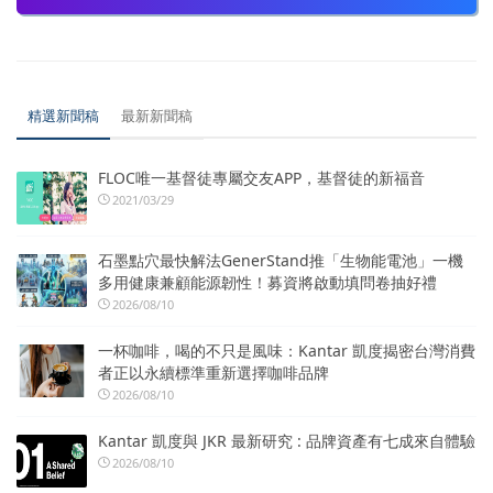
精選新聞稿
最新新聞稿
FLOC唯一基督徒專屬交友APP，基督徒的新福音
2021/03/29
石墨點穴最快解法GenerStand推「生物能電池」一機
多用健康兼顧能源韌性！募資將啟動填問卷抽好禮
2026/08/10
一杯咖啡，喝的不只是風味：Kantar 凱度揭密台灣消費
者正以永續標準重新選擇咖啡品牌
2026/08/10
Kantar 凱度與 JKR 最新研究 : 品牌資產有七成來自體驗
2026/08/10