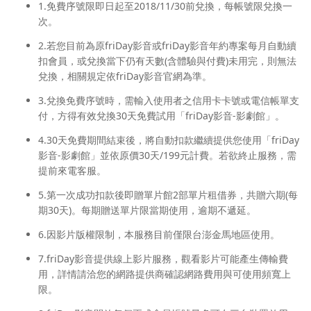
1.免費序號限即日起至2018/11/30前兌換，每帳號限兌換一
次。
2.若您目前為原friDay影音或friDay影音年約專案每月自動續
扣會員，或兌換當下仍有天數(含體驗與付費)未用完，則無法
兌換，相關規定依friDay影音官網為準。
3.兌換免費序號時，需輸入使用者之信用卡卡號或電信帳單支
付，方得有效兌換30天免費試用「friDay影音-影劇館」。
4.30天免費期間結束後，將自動扣款繼續提供您使用「friDay
影音-影劇館」並依原價30天/199元計費。若欲終止服務，需
提前來電客服。
5.第一次成功扣款後即贈單片館2部單片租借券，共贈六期(每
期30天)。每期贈送單片限當期使用，逾期不遞延。
6.因影片版權限制，本服務目前僅限台澎金馬地區使用。
7.friDay影音提供線上影片服務，觀看影片可能產生傳輸費
用，詳情請洽您的網路提供商確認網路費用與可使用頻寬上
限。