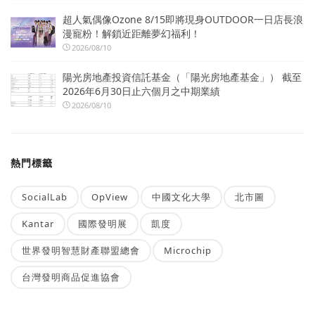
超人氣偶像Ozone 8/15即將現身OUTDOOR一日店長浪
漫寵粉！解鎖近距離夢幻福利！
2026/08/10
陽光房地產投資信託基金（「陽光房地產基金」） 截至
2026年6月30日止六個月之中期業績
2026/08/10
熱門標籤
SocialLab
OpView
中國文化大學
北市圖
Kantar
國際發明展
凱度
世界發明智慧財產聯盟總會
Microchip
台灣發明商品促進協會