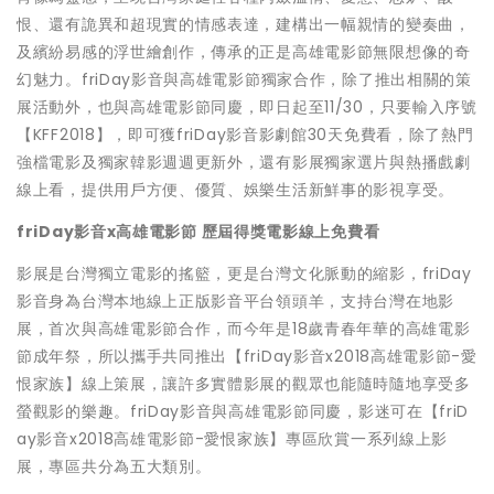
恨、還有詭異和超現實的情感表達，建構出一幅親情的變奏曲，
及繽紛易感的浮世繪創作，傳承的正是高雄電影節無限想像的奇
幻魅力。friDay影音與高雄電影節獨家合作，除了推出相關的策
展活動外，也與高雄電影節同慶，即日起至11/30，只要輸入序號
【KFF2018】，即可獲friDay影音影劇館30天免費看，除了熱門
強檔電影及獨家韓影週週更新外，還有影展獨家選片與熱播戲劇
線上看，提供用戶方便、優質、娛樂生活新鮮事的影視享受。
friDay
影音x高雄電影節 歷屆得獎電影線上免費看
影展是台灣獨立電影的搖籃，更是台灣文化脈動的縮影，friDay
影音身為台灣本地線上正版影音平台領頭羊，支持台灣在地影
展，首次與高雄電影節合作，而今年是18歲青春年華的高雄電影
節成年祭，所以攜手共同推出【friDay影音x2018高雄電影節-愛
恨家族】線上策展，讓許多實體影展的觀眾也能隨時隨地享受多
螢觀影的樂趣。friDay影音與高雄電影節同慶，影迷可在【friD
ay影音x2018高雄電影節-愛恨家族】專區欣賞一系列線上影
展，專區共分為五大類別。