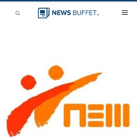
回到首頁
新聞稿分類
登入
刊登