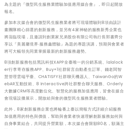
為主題的『微型民生服務業體驗加值應用媒合會』，即日起開放
報名。
參加本次媒合會的微型民生服務業者將可現場體驗到8項由該計
畫團隊精心篩選的創新服務，並另有4家神秘的服務新秀企業也
將蒞臨現場，且邀請到創業家兄弟股份有限公司執行長郭書齊分
享以『美麗馨境界‧服務鑫體驗』為題的專題演講，預期與會業者
將可大幅領先同業掌握最新的創新服務趨勢。
8項創新服務包括黑訊科技XAPP全臺唯一的分銷系統、lalalock
er行李寄存服務APP、Buy+1社群留言自動產生訂單、錢老闆智
慧管理雲端平臺、CHATISFY社群聊天機器人、TaiwanGo的W
ebAR互動技術、8 Interactive跨社群整合聊天服務、Orderly
大數據CRM等高度數位化、智慧化的服務加值應用，皆會在媒合
會現場設攤展示，開放給與會的微型民生服務業者體驗。
此外，8家創新服務企業也將輪番上臺以簡報方式詳細介紹服務
加值應用的特色與價值，幫助與會業者快速理解創新服務如何與
自身事業結合，共同提升營業額，本次媒合會限額80名，額滿主