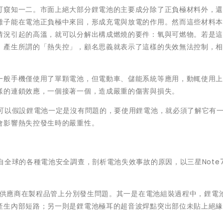
可窺知一二。市面上絕大部分鋰電池的主要成分除了正負極材料外，
離子能在電池正負極中來回，形成充電與放電的作用。然而這些材料
情況引起的高溫，就可以分解出構成燃燒的要件：氧與可燃物。若是
，產生所謂的「熱失控」，顧名思義就表示了這樣的失效無法控制，
一般手機僅使用了單顆電池，但電動車、儲能系統等應用，動輒使用
樣的連鎖效應，一個接著一個，造成嚴重的傷害與損失。
不可以假設鋰電池一定是沒有問題的，要使用鋰電池，就必須了解它有
會影響熱失控發生時的嚴重性。
自全球的各種電池安全調查，剖析電池失效事故的原因，以三星Note
電池供應商在製程品管上分別發生問題。其一是在電池組裝過程中，鋰電
產生內部短路；另一則是鋰電池極耳的超音波焊點突出部位未貼上絕