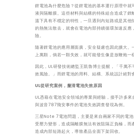
鋰電池為什麼危險？從鋰電池的基本運行原理中就
液與隔離膜。這些材料與結構的特殊組合造成了鋰
溫下具有不穩定的特性，一旦遇到內短路或是其他
的熱無法散去，就會在電池內部持續循環加速反應
險。
隨著鋰電池的應用層面廣，安全疑慮也因此擴大。
上萬顆，倘若一顆失效，就可能發生像是放鞭炮一
因此，UL研發技術總監王凱魯博士提醒，「千萬
效風險。」而鋰電池的用料、結構、系統設計絕對
UL
從研究案例，釐清電池失效原因
UL憑藉在電池安全領域的專業與經驗，接手許多來
與波音787飛安事件的電池失效調查發現為例。
三星Note 7電池問題，主要是來自兩家不同的
受壓力變形，造成隔離膜無法有效阻隔正負極，而
造成內部短路起火，導致產品全面下架回收。