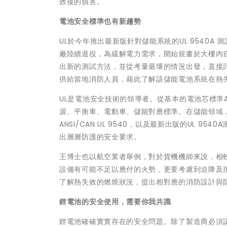
效後的損害。
電池安全標準也有新趨勢
UL於今年推出最新版針對儲能系統的UL 9540
廠陸續退役，為緩解電力需求，開始規畫於大樓內
出新的測試方法，並從考量最壞的情況出發，直接
供給當地消防人員，藉此了解該儲能電池系統在熱
UL是電池安全技術的領導者。從基本的電池芯標準ANSI
源、平衡車、電動車、儲能對應標準。在儲能領域，從第
ANSI/CAN UL 9540，以及最新出版的UL
出層層防護的安全要求。
王博士也以航空業者舉例，對於貨機機師來說，相
設備有可能不足以應付的火勢，更要考慮到迫降及
了解熱失效的燃燒狀況，提出相對應的消防設計與
鋰電池的安全使用，需要你我共識
鋰電池確確實實存在的安全問題。除了製造商必須