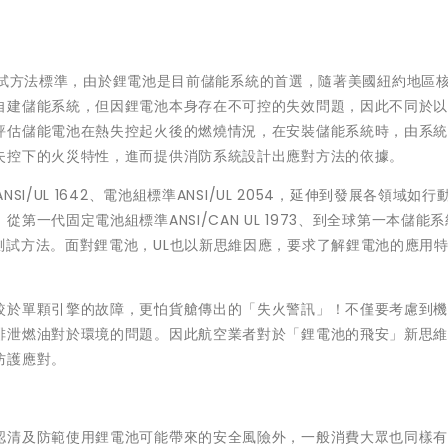
A 測試方法標準，由於鋰電池是目前儲能系統的首選，隨著美國紐約地區
自建儲能系統，但因鋰電池本身存在不可控的失效問題，因此不同於
評估儲能電池在熱失控起火後的燃燒情況，在安裝儲能系統時，由系
失控下的火災特性，進而提供消防系統設計出應對方法的依據。
/UL 1642、電池組標準ANSI/UL 2054，延伸到發展各領域如行
一代固定電池組標準ANSI/CAN UL 1973、到全球第一本儲能
 9540A測試方法。面對鋰電池，UL也以新思維因應，要求了解鋰電池的應用
較於單顆引擎的故障，更怕貨艙傳出的「失火警訊」！不僅要考慮到
排泄燃油對於環境的問題。因此航空業者對於「鋰電池的飛安」新思
防護應對。
認清及防範使用鋰電池可能帶來的安全風險外，一般消費大眾也同樣