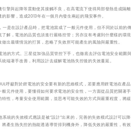
飛機引擎與起降等震動使其接觸不良，在高電流下使得局部發熱造成隔
的影響，造成2013年在一個月內發生兩起的飛安事件。
二，一是在設計產品時，把電池當成了一般元件使用，但不同於以前的
底了解，電池的品質也須進行嚴格控管；另亦沒有考慮到什麼樣的環
效做出最壞情況的打算，忽略了失效所可能產生的風險與嚴重性。
鋰電池的方式。三星從加強品質管控下手，也徹底去評估電池安全範圍
系統端著手改善，利用設計去緩解電池熱失控後的失效蔓延。
UUL呼籲對於鋰電池的安全要有新的思維模式，若要應用鋰電池在產
一般元件使用，要懂得如何要求電池的安全性，一方面從品質把關著
的特性，考量安全使用範圍，並思考可能失效的方式與嚴重程度，將
池系統的失效模式應該是被“設計”出來的，完善的失效模式設計可以
子，將產生熱失控的熱能透過導管排到機身外，降低失效的嚴重性，有