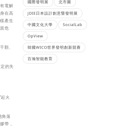
國際發明展
北市圖
還有電解
本身在高
JDIE日本設計創意暨發明展
這樣產生
中國文化大學
SocialLab
相當危
OpView
上千顆、
韓國WICO世界發明創新競賽
百瀚智能教育
一定的失
7起火
池角落
緣膠帶，