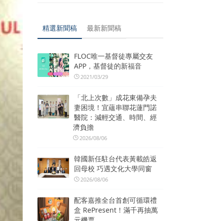
精選新聞稿
最新新聞稿
FLOC唯一基督徒專屬交友
APP，基督徒的新福音
2021/03/29
「北上次數」成花東備孕夫
妻困境！宜蘊串聯花蓮門諾
醫院：減輕交通、時間、經
濟負擔
2026/08/06
韓國新任駐台代表黃載皓返
回母校 巧遇文化大學同窗
2026/08/06
配客嘉推全台首創可循環禮
盒 RePresent！滿千再抽萬
元機票