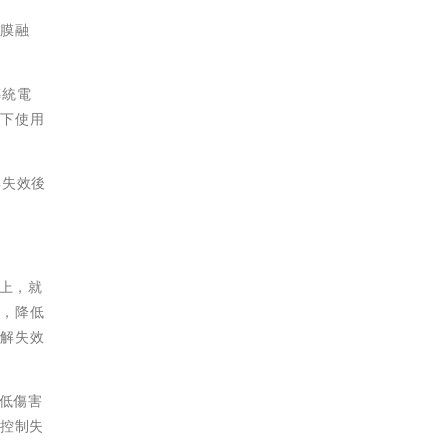
離膜融
傳統電
境下使用
與失效後
品上，就
手，降低
緩解失效
降低傷害
效控制失