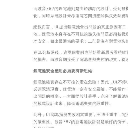
而波音787的鋰電池則是由於鉚釘的設計，受到
化，同時系統設計未考慮電芯間洩壓閥與失效熱傳遞
總觀而言，UL提出鋰電池會出問題的真正原因有
池，鋰電池本身存在不可抗的熱失控問題必須被徹
才安全，做出最適當的要求；二則是沒有對電池失
在UL分析過後，這兩個案例也開始重新思考看待
的損害。而波音則接受了電池會熱失控的現實，從
鋰電池安全應用必須要有新思維
鋰電池確實存在不可控的潛在危險！因此，UL不停
必須認清現實，鋰電池一定有安全風險，不能當作
出問題的機率，一方面從設計著手，充分了解電池
的模式設計出來，降低電池失效的嚴重性。
此外，UL認為預測失效相當重要，王博士重申，電
的嚴重性。波音787的新電池設計就是最好的例