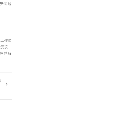
飛安問題
與工作環
造更安
的軟體解
篇
.