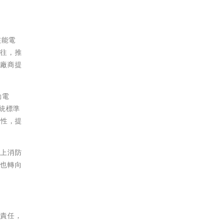
核能電
以往，推
統廠商提
動電
系統標準
特性，提
機上消防
維也轉向
有責任，