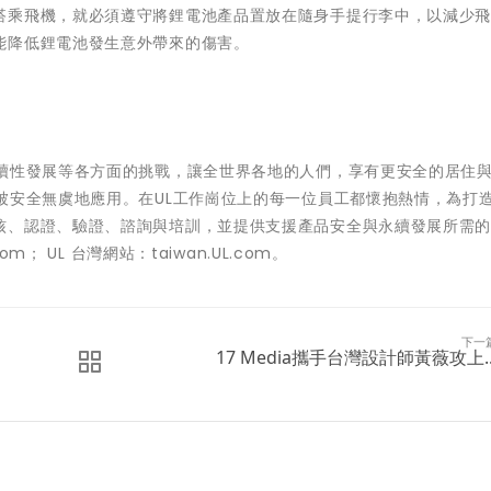
搭乘飛機，就必須遵守將鋰電池產品置放在隨身手提行李中，以減少
能降低鋰電池發生意外帶來的傷害。
持續性發展等各方面的挑戰，讓全世界各地的人們，享有更安全的居住
被安全無虞地應用。在UL工作崗位上的每一位員工都懷抱熱情，為打
核、認證、驗證、諮詢與培訓，並提供支援產品安全與永續發展所需
； UL 台灣網站：taiwan.UL.com。
下一
17 Media攜手台灣設計師黃薇攻上..