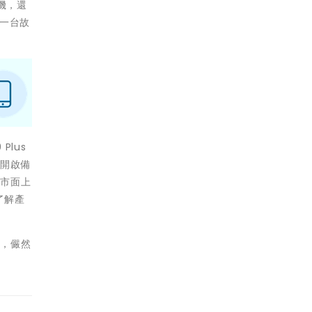
機，還
一一台故
lus
會開啟備
，市面上
了解產
性，儼然