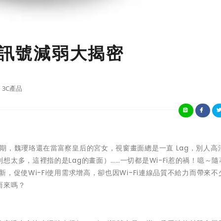
i訊號減弱大揭密
3C產品
期，魏瓔珞還在當富察皇后的宮女，視窗畫面總是一直 Lag，別人高
太多，這裡指的是Lag的畫面）……一切都是Wi-Fi惹的禍！噫～隨
，促使Wi-Fi使用需求增高，卻也因Wi-Fi連線品質不給力而帶來不
而來嗎？