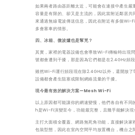
如果兩者路由器距離太近，可能會在連接中產生嚴重的干擾
容量是有限的、卻又是主流的，因此當附近鄰居共同
來通過無線電波傳送信息，因此在附近有多個Wi-
多會塞車的情形。
四、冰箱、微波爐也是幫兇？
其實，家裡的電器設備也會導致Wi-Fi傳輸時出現
號都會遭到干擾，那是因為它們都是在2.4GHz
雖然Wi-Fi運行頻段現在除2.4GHz以外，還開放
設備都會產生阻塞或限制網絡流量的干擾。
現今最有效的解決方案
—
Mesh Wi-Fi
以上原因都可能讓你的網速變慢，他們各自有不同的
h是Wi-Fi演變至今，功能最完整，且幾乎能解決
主打大面積全覆蓋、網路無死角功能，直接解決家裡隔
包裝型態，因此在室內空間平均放置機台，機台之