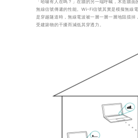
「哈囉有人在嗎？」在牆的另一端呼喊，木造牆面的
無線信號傳遞的性能。Wi-Fi信號其實是模擬無
是穿越隧道時，無線電波被一層一層一層地阻擋掉
受建築物的干擾而減低其穿透力。