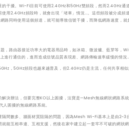
。Wi-Fi目前可使用2.4GHz和5GHz雙頻段，然而2.4GHz通
使用2.4GHz頻段時，就會出現「堵車」情況…。這些頻段被分成頻
Fi網路同時使用這個頻道，就可能導致信號干擾，而降低網路速度，就
問題，路由器接近功率大的電器用品時，如冰箱、微波爐、藍芽等，Wi-
頻段上進行通信的，進而造成信號品質表現差、網路傳輸速率緩慢的情況
了5GHz，5GHz頻段也越來越普及，但2.4GHz仍是主流，任何共享相
解決辦法，但要完整KO以上困擾，法寶是—Mesh無線網狀網路系統
現代人困擾的無線網路系統。
間數多、牆面材質阻隔的問題，因為Mesh Wi-Fi基本上是由2~3
間就能互相串連、互相支援，然後在家中建立起一套牢不可破的網狀