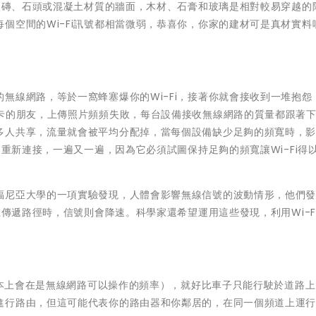
相較磚、石頭或混凝土材質的牆面，木材、石膏和玻璃是相對較易穿越的
個空間的Wi-Fi訊號都相當微弱，恭喜你，你家的建材可是真材實料
無線網路，等於一窩蜂塞爆你的Wi-Fi，接著你就會接收到一堆抱怨
卡的朋友，上傳照片頻頻失敗，每台設備接收無線網路的質量都跟著下
多人共享，流量就會被平均分配掉，當每個設備缺少足夠的頻寬時，
、重新連接，一遍又一遍，因為它必須試圖保持足夠的頻寬讓Wi-Fi得
福尼亞大學的一項實驗發現，人體會影響無線信號的波動情形，他們
號傳遞路徑時，信號則會降速。科學家還希望運用這些發現，利用Wi-F
（基本上會在是無線網路可以操作的頻率），就好比車子只能行駛於道路
進行路由，但這可能代表你的路由器和你鄰居的，在同一個頻道上運