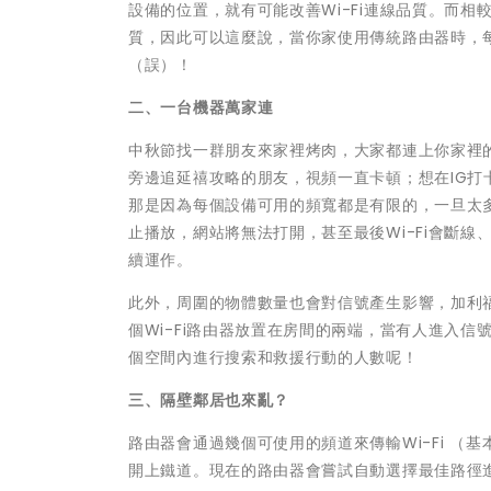
設備的位置，就有可能改善Wi-Fi連線品質。而
質，因此可以這麼說，當你家使用傳統路由器時，每
（誤）！
二、一台機器萬家連
中秋節找一群朋友來家裡烤肉，大家都連上你家裡的
旁邊追延禧攻略的朋友，視頻一直卡頓；想在IG打
那是因為每個設備可用的頻寬都是有限的，一旦太
止播放，網站將無法打開，甚至最後Wi-Fi會斷線
續運作。
此外，周圍的物體數量也會對信號產生影響，加利
個Wi-Fi路由器放置在房間的兩端，當有人進入信
個空間內進行搜索和救援行動的人數呢！
三、隔壁鄰居也來亂？
路由器會通過幾個可使用的頻道來傳輸Wi-Fi 
開上鐵道。現在的路由器會嘗試自動選擇最佳路徑