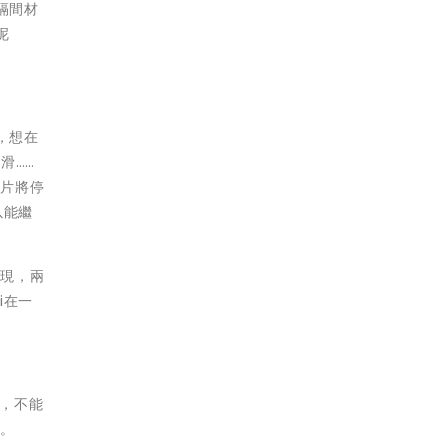
隔間材
呢
，想在
滑……
影片將停
以能繼
發現，兩
i在一
上，不能
行。