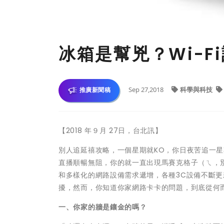
冰箱是幫兇？Wi-F
Sep 27,2018
科學與科技
推廣新聞稿
【2018 年９月 27日，台北訊】
別人追延禧攻略，一個星期就KO，你日夜苦追一星
直播順暢無阻，你的就一直出現馬賽克格子（ㄟ，別想
和多樣化的網路設備需求遞增，各種3C設備不斷更新
擾，然而，你知道你家網路卡卡的問題，到底從何
一、你家的牆是鑲金的嗎？