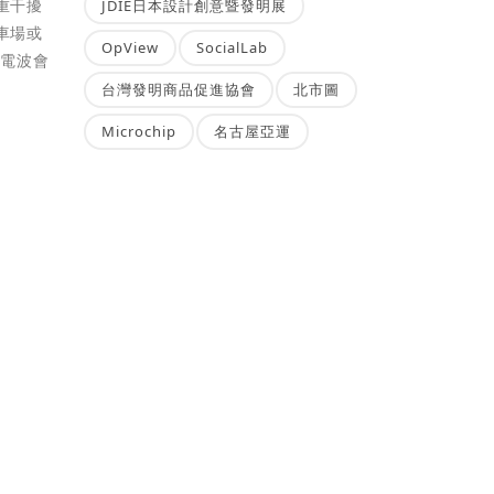
重干擾
JDIE日本設計創意暨發明展
車場或
OpView
SocialLab
爲電波會
台灣發明商品促進協會
北市圖
Microchip
名古屋亞運