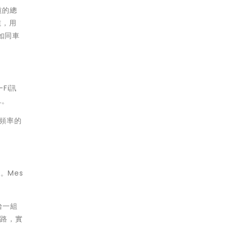
道的總
道，用
如同車
Fi訊
…。
似頻率的
。Mes
台一組
網路，實