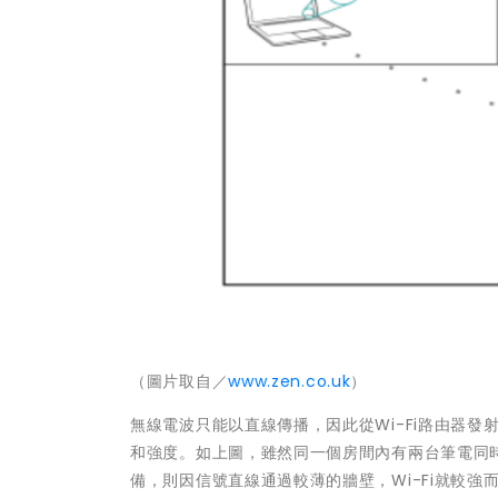
（圖片取自／
www.zen.co.uk
）
無線電波只能以直線傳播，因此從Wi-Fi路由器
和強度。如上圖，雖然同一個房間內有兩台筆電同
備，則因信號直線通過較薄的牆壁，Wi-Fi就較強