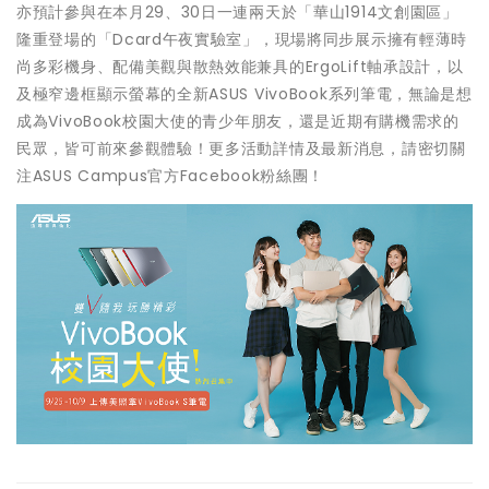
亦預計參與在本月29、30日一連兩天於「華山1914文創園區」
隆重登場的「Dcard午夜實驗室」，現場將同步展示擁有輕薄時
尚多彩機身、配備美觀與散熱效能兼具的ErgoLift軸承設計，以
及極窄邊框顯示螢幕的全新ASUS VivoBook系列筆電，無論是想
成為VivoBook校園大使的青少年朋友，還是近期有購機需求的
民眾，皆可前來參觀體驗！更多活動詳情及最新消息，請密切關
注ASUS Campus官方Facebook粉絲團！