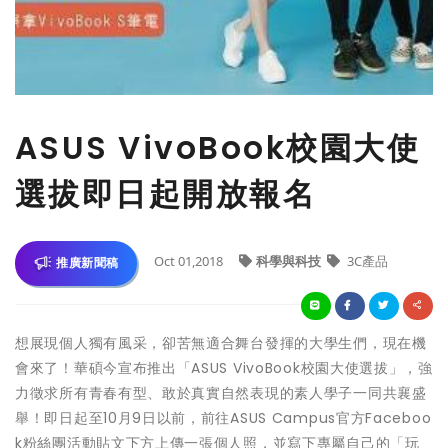
ASUS VivoBook校園大使
選拔即日起開放報名
Oct 01,2018
科學與科技
3C產品
推廣新聞稿
想展現個人獨有風采，卻苦無適合舞台發揮的大學生們，現在機
會來了！華碩今宣布推出「ASUS VivoBook校園大使選拔」，強
力徵求所有青春有型、敢於真實自然表現的素人學子一同共襄盛
舉！即日起至10月9日以前，前往ASUS Campus官方Faceboo
k粉絲團活動貼文下方上傳一張個人照，並寫下專屬自己的「玩