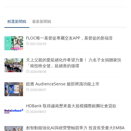
精選新聞稿
最新新聞稿
FLOC唯一基督徒專屬交友APP，基督徒的新福音
2021/03/29
天上父親的愛延續化作希望力量！ 六名子女捐贈家扶
「南投映全號」延續善的循環
2026/08/08
鎧應 AudienceSense 臉部辨識功能上市
2026/08/07
HDBank 取得越南歷來最大規模國際銀團社會貸款
2026/08/07
創智動能強化AI與經營雙軸競爭力 投資長受臺大EMBA