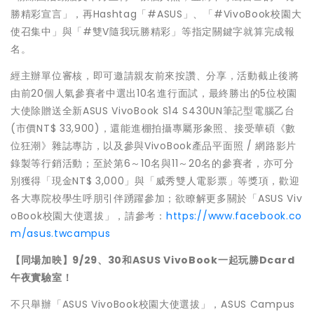
勝精彩宣言」，再Hashtag「#ASUS」、「#VivoBook校園大
使召集中」與「#雙V隨我玩勝精彩」等指定關鍵字就算完成報
名。
經主辦單位審核，即可邀請親友前來按讚、分享，活動截止後將
由前20個人氣參賽者中選出10名進行面試，最終勝出的5位校園
大使除贈送全新ASUS VivoBook S14 S430UN筆記型電腦乙台
(市價NT$ 33,900)，還能進棚拍攝專屬形象照、接受華碩《數
位狂潮》雜誌專訪，以及參與VivoBook產品平面照 / 網路影片
錄製等行銷活動；至於第6～10名與11～20名的參賽者，亦可分
別獲得「現金NT$ 3,000」與「威秀雙人電影票」等獎項，歡迎
各大專院校學生呼朋引伴踴躍參加；欲瞭解更多關於「ASUS Viv
oBook校園大使選拔」，請參考：
https://www.facebook.co
m/asus.twcampus
【同場加映】9/29、30和ASUS VivoBook一起玩勝Dcard
午夜實驗室！
不只舉辦「ASUS VivoBook校園大使選拔」，ASUS Campus