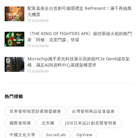
配客嘉推全台首創可循環禮盒 RePresent！滿千再抽萬
元機票
2026/08/06
《THE KING OF FIGHTERS AFK》操控翠綠火焰的格鬥
家「阿修．克里門森」登場
2026/08/06
Microchip攜手美光科技展示高效能PCIe Gen6儲存架
構，滿足AI與資料中心基礎架構需求
2026/08/06
熱門標籤
世界發明智慧財產聯盟總會
台灣發明商品促進協會
國際發明展
北市圖
JDIE日本設計創意暨發明展
中國文化大學
SocialLab
OpView