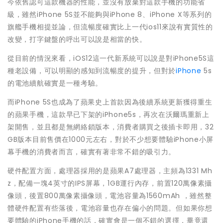
今依舊認可這款機器的性能，並沒有放棄對這款手機的功能省
級，雖然iPhone 5S並不能夠與iPhone 8、iPhone X等系列的
旗艦手機相提並論，但流暢度確實比上一代ios11來說有實質性的
改變，打字鍵盤的呼出可以說是相當的快。
從目前的情況來看，iOS12這一代新系統可以說是對iPhone5S這
種老設備，可以明顯的感知到流暢度的提升，但對於
iPhone
5s
的電池續航確實是一種考驗。
而iPhone 5S也成為了蘋果史上首款因為後續系統更新獲得重生
的蘋果手機，這款早已下架的iPhone5s，再次在沃爾瑪重新上
架開售，並且都是無網絡鎖版本，消費者購買之後插卡即用，32
GB版本目前售價在1000元左右，對於不少想要體驗iPhone小屏
幕手機的消費者而言，確實有著非常不錯的吸引力。
硬件配置方面，處理器採用的是蘋果A7處理器，主頻為1331 Mh
z，配備一塊4英寸的IPS屏幕，1GB運行內存，前置120萬像素攝
像頭，後置800萬像素攝像頭，電池容量為1560mAh ，雖然整
體硬件配置有些落後，電池容量也存在偏小的問題。但如果你想
要體驗的iPhone手機的話，確實會是一個不錯的選擇，畢竟還