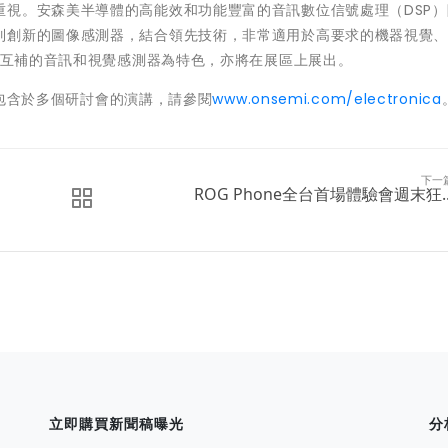
重視。安森美半導體的高能效和功能豐富的音訊數位信號處理（DSP）
列創新的圖像感測器，結合領先技術，非常適用於高要求的機器視覺
例以互補的音訊和視覺感測器為特色，亦將在展區上展出。
訊，包含於多個研討會的演講，請參閱
www.onsemi.com/electronica
下一
ROG Phone全台首場體驗會週末狂..
立即購買新聞稿曝光
分