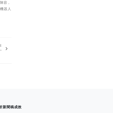
陣容，
、機器人
。
篇
.
析新聞稿成效