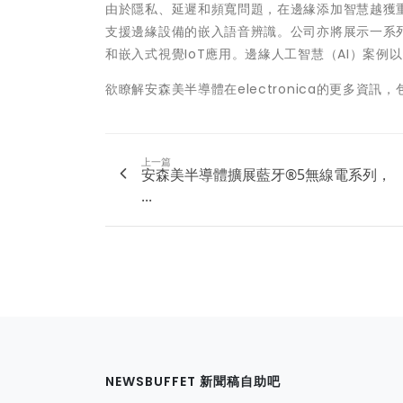
由於隱私、延遲和頻寬問題，在邊緣添加智慧越獲
支援邊緣設備的嵌入語音辨識。公司亦將展示一系
和嵌入式視覺IoT應用。邊緣人工智慧（AI）案
欲瞭解安森美半導體在electronica的更多資
上一篇
安森美半導體擴展藍牙®5無線電系列，
...
NEWSBUFFET 新聞稿自助吧