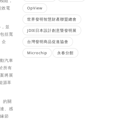
源模組，
能效電
OpView
世界發明智慧財產聯盟總會
心，並
JDIE日本設計創意暨發明展
，包括寬
、企
台灣發明商品促進協會
Microchip
永春分館
電動汽車
用於所有
方案將展
能源革
）的關
互連、感
邊緣節