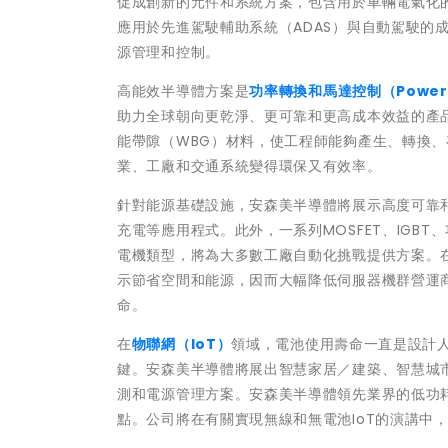
促成創新的元件和系統方案，包含用於車輛電氣化的碳
應用於先進駕駛輔助系統（ADAS）與自動駕駛的成
源管理和控制。
高能效半導體方案是
功率轉換和馬達控制（Power Co
助力全球朝向更乾淨、更可靠和更高成本效益的產
能帶隙（WBG）材料，使工程師能夠產生、轉換
業、工廠和交通系統變得環保又有效率。
針對能源基礎設施，安森美半導體將展示高度可靠
充電等應用程式。此外，一系列MOSFET、IGBT
電機類型，將為大多數工廠自動化挑戰提供方案。
示節省空間和能源，因而大幅降低伺服器機群營運商
命。
在
物聯網（IoT）
領域，電池使用壽命一直是設計人
鍵。安森美半導體將展出智慧家居／建築、智慧城
測和電源管理方案。安森美半導體領先業界的低功
點。公司將在有關實現無線和無電池IoT的演講中