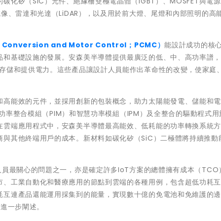
化矽（SiC）元件、絕緣柵雙極電晶體（IGBT）、MOSFET與電
像、雷達和光達（LiDAR），以及用於前大燈、尾燈和內部照明的高
nversion and Motor Control；PCMC）
能設計成功的核
品和基礎設施的發展。安森美半導體提供最廣泛的低、中、高功率譜
、存儲和提供電力。這些產品讓設計人員能作出革命性的改變，使家庭
和高能效的元件，並採用創新的包裝概念，助力太陽能發電、儲能和
、功率整合模組（PIM）和智慧功率模組（IPM）及全整合的驅動程式
在雲端應用程式中，安森美半導體最高能效、低耗能的功率轉換系統
與其他終端用戶的成本。新材料如碳化矽（SiC）二極體將持續推動
員最關心的問題之一，亦是確定許多IoT方案的總體擁有成本（TCO
市、工業自動化和醫療應用的節點到雲端的各種用例，包含超低功耗
耗互連產品還能運用採集到的能量，實現數十億的免電池和免維護的
，進一步闡述。