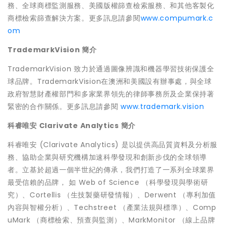
務、全球商標監測服務、美國版權篩查檢索服務、和其他客製化
商標檢索篩查解決方案。更多訊息請參閱
www.compumark.c
om
TrademarkVision 簡介
TrademarkVision 致力於通過圖像辨識和機器學習技術保護全
球品牌。TrademarkVision在澳洲和美國設有辦事處，與全球
政府智慧財產權部門和多家業界領先的律師事務所及企業保持著
緊密的合作關係。更多訊息請參閱
www.trademark.vision
科睿唯安
Clarivate Analytics 簡介
科睿唯安 (Clarivate Analytics) 是以提供高品質資料及分析服
務、協助企業與研究機構加速科學發現和創新步伐的全球領導
者。立基於超過一個半世紀的傳承，我們打造了一系列全球業界
最受信賴的品牌， 如 Web of Science （科學發現與學術研
究）、Cortellis （生技製藥研發情報）、Derwent （專利加值
內容與智權分析）、Techstreet （產業法規與標準）、Comp
uMark （商標檢索、預查與監測）、MarkMonitor （線上品牌