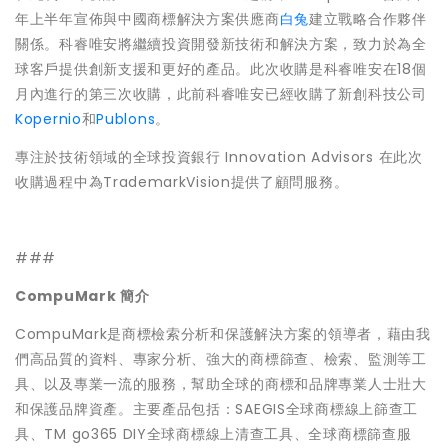
年上半年宣佈與中國商標解決方案供應商
白兔
建立戰略合作夥伴
關係。科睿唯安將繼續投資開發新技術和解決方案，致力於為全
球客戶提供創新支援和更好的產品。此次收購是科睿唯安在18個
月內進行的第三次收購，此前科睿唯安已經收購了新創科技公司
Kopernio
和
Publons
。
專注於技術領域的全球投資銀行 Innovation Advisors 在此次
收購過程中為TrademarkVision提供了顧問服務。
###
CompuMark 簡介
CompuMark是商標檢索分析和保護解決方案的領導者，藉由我
們高品質的資料、專家分析、強大的商標篩查、檢索、監測等工
具、以及專業一流的服務，幫助全球的商標和品牌專業人士壯大
和保護品牌資產。主要產品包括：SAEGIS全球商標線上篩查工
具、TM go365 DIY全球商標線上清查工具、全球商標篩查服