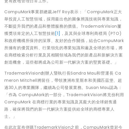
更有效地管理日常工作。
CompuMark事業群總裁Jeff Roy表示：「CompuMark正大
舉投資人工智慧領域，採用最出色的圖像辨識技術與專業知識，
不斷提升我們的產品和整體服務的價值。TrademarkVision屢
獲獎項肯定的人工智慧技術
[1]
，及其與全球專利商標局 (PTO)
和政府機構所保持的深厚、友好的合作關係，結合CompuMark
所擁有的優質資料、行業領先的專業知識和遍及全球的市場，將
在商標檢索分析行業及其相關領域為我們的新產品和新解決方案
創造機會，這些都將成為公司新一代解決方案的堅實基礎。」
TrademarkVision創辦人暨執行長Sandra Mau和營運長 Ca
meron Mitchell將留任，帶領澳洲布里斯本和美國匹茲堡、超
過30人的專業團隊，繼續為公司發展業務。Susan Mau認為：
「作為 CompuMark的一部分，TrademarkVision將充份利用
CompuMark 在商標行業的專業知識及其龐大的全球銷售通
路，確保將我們的新一代解決方案提供給全球的商標專業人
士。」
在此次宣布併購TrademarkVision之前，CompuMark曾於今