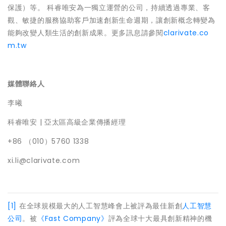
保護）等。 科睿唯安為一獨立運營的公司，持續透過專業、客
觀、敏捷的服務協助客戶加速創新生命週期，讓創新概念轉變為
能夠改變人類生活的創新成果。更多訊息請參閱
clarivate.co
m.tw
媒體聯絡人
李曦
科睿唯安 | 亞太區高級企業傳播經理
+86 （010）5760 1338
xi.li@clarivate.com
[1]
在全球規模最大的人工智慧峰會上被評為最佳新創
人工智慧
公司
。被
《Fast Company》
評為全球十大最具創新精神的機