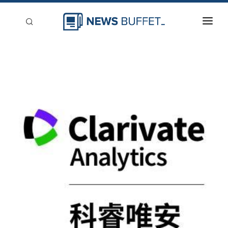
回到首頁
新聞稿分類
登入
刊登