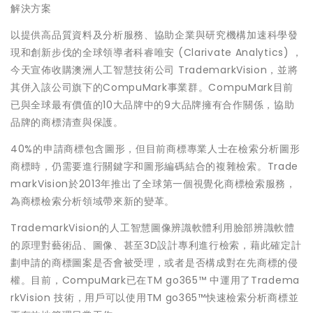
解決方案
以提供高品質資料及分析服務、協助企業與研究機構加速科學發
現和創新步伐的全球領導者科睿唯安 (Clarivate Analytics) ，
今天宣佈收購澳洲人工智慧技術公司 TrademarkVision，並將
其併入該公司旗下的CompuMark事業群。CompuMark目前
已與全球最有價值的10大品牌中的9大品牌擁有合作關係，協助
品牌的商標清查與保護。
40%的申請商標包含圖形，但目前商標專業人士在檢索分析圖形
商標時，仍需要進行關鍵字和圖形編碼結合的複雜檢索。Trade
markVision於2013年推出了全球第一個視覺化商標檢索服務，
為商標檢索分析領域帶來新的變革。
TrademarkVision的人工智慧圖像辨識軟體利用臉部辨識軟體
的原理對藝術品、圖像、甚至3D設計專利進行檢索，藉此確定計
劃申請的商標圖案是否會被受理，或者是否構成對在先商標的侵
權。目前，CompuMark已在TM go365™ 中運用了Tradema
rkVision 技術，用戶可以使用TM go365™快速檢索分析商標並