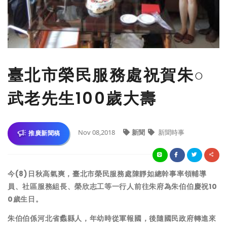
臺北市榮民服務處祝賀朱○
武老先生100歲大壽
Nov 08,2018
新聞
新聞時事
推廣新聞稿
今(8)日秋高氣爽，臺北市榮民服務處陳靜如總幹事率領輔導
員、社區服務組長、榮欣志工等一行人前往朱府為朱伯伯慶祝10
0歲生日。
朱伯伯係河北省蠡縣人，年幼時從軍報國，後隨國民政府轉進來