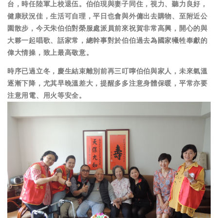
台，時任陸軍上校退伍。伯伯現與妻子同住，視力、聽力良好，
健康狀況佳，生活可自理，平日也會與外傭出去購物、至附近公
園散步，今天朱伯伯對榮服處派員前來祝賀非常高興，開心的與
大夥一起唱歌、話家常，總幹事對於伯伯過去為國家犧牲奉獻的
偉大情操，致上最高敬意。
時序已過立冬，慶生結束離別前再三叮嚀伯伯與家人，未來氣溫
逐漸下降，尤其早晚溫差大，提醒多多注意身體保暖，平常亦要
注意用電、用火等安全。