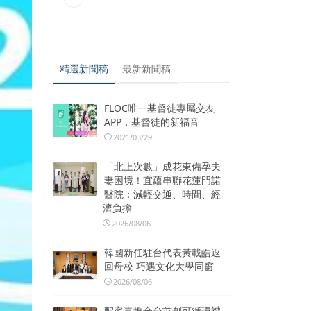
精選新聞稿
最新新聞稿
FLOC唯一基督徒專屬交友
APP，基督徒的新福音
2021/03/29
「北上次數」成花東備孕夫
妻困境！宜蘊串聯花蓮門諾
醫院：減輕交通、時間、經
濟負擔
2026/08/06
韓國新任駐台代表黃載皓返
回母校 巧遇文化大學同窗
2026/08/06
配客嘉推全台首創可循環禮