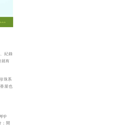
尋、紀錄
鐘就有
糖珍珠系
御香屋也
pp
分；開