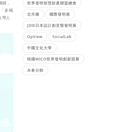
獨鍾，
世界發明智慧財產聯盟總會
了「多喝
北市圖
國際發明展
示台灣人
JDIE日本設計創意暨發明展
OpView
SocialLab
中國文化大學
韓國WICO世界發明創新競賽
永春分館