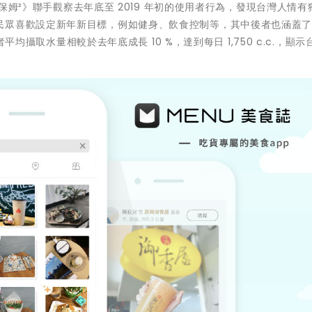
植物保姆²》聯手觀察去年底至 2019 年初的使用者行為，發現台灣人情有
民眾喜歡設定新年新目標，例如健身、飲食控制等，其中後者也涵蓋
者平均攝取水量相較於去年底成長 10 %，達到每日 1,750 c.c.，顯