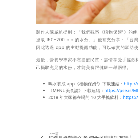
製作人陳威帆提到：「我們觀察《植物保姆²》的使用者
攝取 150-200 c.c 的水分。」他補充分享
因此透過 app 的主動提醒功能，可以確實的幫助
最後，營養學專家不忘提醒民眾：盡情享受手搖飲
己攝取充足的水份，才能美食跟健康一舉兩得。
喝水養成 app《植物保姆²》下載連結：
http:/
《MENU美食誌》下載連結：
https://pse.is/
2018 年大家都在喝的 10 大手搖飲料：
https:
上一篇
打造星級營養午餐 灃食校廚培訓有請主