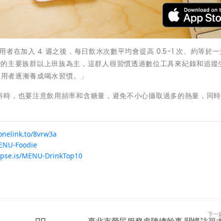
在加入 4 週之後，每日飲水次數平均會提高 0.5-1 次、約等於
：「台灣的主要族群以上班族為主，這群人很習慣透過數位工具來紀錄和追蹤
使用者逐漸養成喝水習慣。」
料時，也要注意飲用頻率和含糖量，避免不小心攝取過多的熱量，同
/onelink.to/8vrw3a
MENU-Foodie
//pse.is/MENU-DrinkTop10
下一
臺北市榮民服務處陳總幹事 關懷訪視