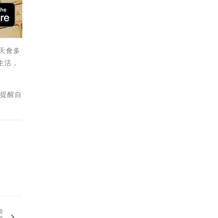
一天會多
生活，
時提醒自
篇
大