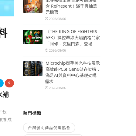
盒 RePresent！滿千再抽萬
元機票
2026/08/06
料
《THE KING OF FIGHTERS
AFK》操控翠綠火焰的格鬥家
「阿修．克里門森」登場
2026/08/06
Microchip攜手美光科技展示
高效能PCIe Gen6儲存架構，
滿足AI與資料中心基礎架構
需求
2026/08/06
水補
「飲
熱門標籤
慣養成
台灣發明商品促進協會