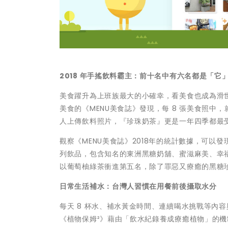
2018 年手搖飲料霸主：前十名中有六名都是「它
美食躍升為上班族最大的小確幸，看美食也成為滑
美食的《MENU美食誌》發現，每 8 張美食照中，就有
人上傳飲料照片，『珍珠奶茶』更是一年四季都最
觀察《MENU美食誌》2018年的統計數據，可以發
列飲品，包含知名的東洲黑糖奶舖、蜜滋麻美、幸
以葡萄柚綠茶衝進第五名，除了罪惡又療癒的黑糖
日常生活補水：台灣人習慣在用餐前後攝取水分
每天 8 杯水、補水黃金時間、連續喝水挑戰等內
《植物保姆²》藉由「飲水紀錄養成療癒植物」的