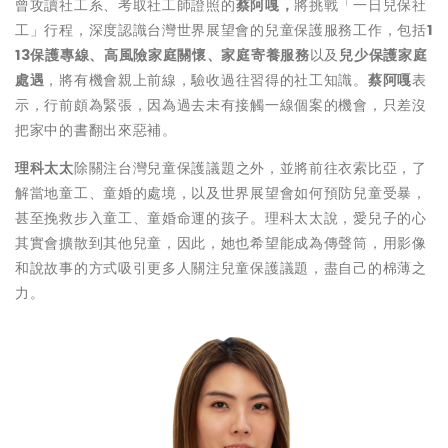
曾攻讀社工系、考取社工師證照的
蔡阿嘎，
將挑戰「一日兒保社
工」行程，深度認識台灣世界展望會的兒童保護服務工作，包括
1
13保護專線、高風險家庭關懷、家庭寄養服務
以及
兒少保護家庭
處遇
，將有機會親上前線，驗收過往習得的社工知識。
蔡阿嘎
表
示，行前頗為緊張，因為過去未有接觸一線個案的機會，只差沒
把家中的書翻出來惡補。
理科太太
除關注台灣兒童保護議題之外，並將前往衣索比亞，了
解當地童工、童婚的處境，以及世界展望會如何預防兒童受暴，
甚至挽救步入童工、童婚命運的孩子。理科太太說，愛兒子的心
其實會擴散到其他兒童，因此，她也希望能成為傳聲筒，用影像
和說故事的方式吸引更多人關注兒童保護議題，盡自己的棉薄之
力。