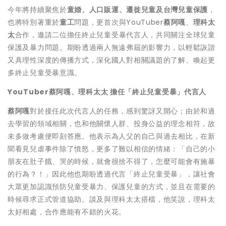
今年將持續聚焦於
童婚、人口販運、遷徙兒童及台灣兒童保護
，
也將特別著重於
童工
問題，更首次與YouTuber
蔡阿嘎
、
理科太
太
合作，邀請二位擔任終止兒童受暴代言人，共同關注全球兒童
保護及暴力問題。期盼透過兩人無遠弗屆的影響力，以輕鬆詼諧
又具理性深度的傳播方式，深化國人對相關議題的了解、喚起更
多終止兒童受暴意識。
YouTuber
蔡阿嘎、理科太太 擔任「終止兒童受暴」代言人
蔡阿嘎
對於接任此次代言人的任務，感到驚訝又開心；由於和過
去學習的領域相關，也和他關懷人群、投身公益的理念相符，故
未多做考慮便即刻答應。他表示為人父的自己與過去相比，在新
聞看見兒虐事件除了憤怒，更多了難以相信的情緒：「自己的小
朋友在肚子餓、哭的時候，就會很捨不得了，怎麼可能會有施暴
的行為？！」因此他也期盼透過代言「終止兒童受暴」，讓社會
大眾更加認識預防兒童受暴力、保護兒童的方式，並且在需要的
時候尋求正式管道協助。談及與理科太太搭檔，他笑說，理科太
太好相處，合作應能有不錯的火花。