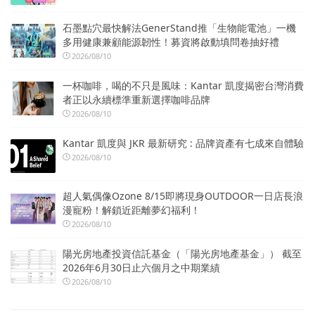
石墨點穴最快解法GenerStand推「生物能電池」一機
多用健康兼顧能源韌性！募資將啟動填問卷抽好禮
2026/08/10
一杯咖啡，喝的不只是風味：Kantar 凱度揭密台灣消費
者正以永續標準重新選擇咖啡品牌
2026/08/10
Kantar 凱度與 JKR 最新研究 : 品牌資產有七成來自體驗
2026/08/10
超人氣偶像Ozone 8/15即將現身OUTDOOR一日店長浪
漫寵粉！解鎖近距離夢幻福利！
2026/08/10
陽光房地產投資信託基金（「陽光房地產基金」） 截至
2026年6月30日止六個月之中期業績
2026/08/10