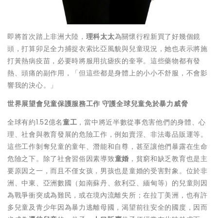
即將首次踏上非洲大陸，
理科太太
為關懷行程新買了好幾個鏡
頭，打算卯足全力捕捉衣索比亞風貌與兒童現況，她也表示將施
打黃熱病疫苗，必要時將服用抗瘧疾的奎寧。這些藥物都有發
熱、頭痛的副作用，「但這些都是身體上的小小不舒服，不會影
響我的決心。」
世界展望會兒童保護服務工作 守護全球兒童免於暴力威脅
全球有約1.52億名
童工
，當中將近半數從事危害他們的身體、心
理、社會與教育發展的危險工作，例如賣淫、非法毒品販運等。
這些工作剝奪兒童的童年、潛能和自尊，甚至讓他們暴露在生命
危險之下。除了社會習俗因素導致
童婚
，貧窮和缺乏教育也是主
要原因之一，而且不僅女孩，男孩也是童婚的受害對象。位於非
洲、中東、亞洲數國（如南蘇丹、敘利亞、緬甸等）的兒童則因
為戰爭衝突成為難民，或在境內流離失所；在拉丁美洲，也有許
多兒童及青少年因為暴力逃離母國，渴望前往安全的國度，因而