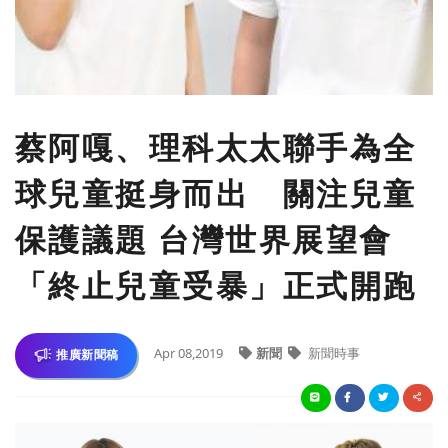
蔡阿嘎、理科太太聯手為全
球兒童挺身而出 關注兒童
保護議題 台灣世界展望會
「終止兒童受暴」正式開跑
Apr 08,2019
新聞
新聞時事
推廣新聞稿