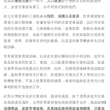
也成為
遷徙兒童
的一份子。
人口販賣
份子便經常在此時趁虛而
入，迫使兒童成為童工、以不同形式剝削他們。
終止兒童受暴的三個防線為
預防、保護以及復原
，世界展望會也
透過七個行動策略，依據各地不同的兒童受暴議題，設計符合當
地的兒童保護方案。七個策略分別為：改善貧窮、推動社會規範
和價值觀的進步、為孩子建構安全的環境、支持並協助父母及照
護者、倡導、回應和支持性的服務，以及提供教育機會和生活技
能訓練。
世界展望會透過訓練，以及在兒童社團與社區中的活動，提升兒
童及當地居民對童工、童婚、人口販運和遷徙兒童的認識，並讓
兒童學習如何保護自己與同儕。此外，也辦理課後輔導或技能訓
練，協助青年擁有生計能力。前者讓白天無法正常入學的兒少仍
有機會受教，不落入世襲貧窮的循環；後者則協助並支持兒少從
事相對較不危險的工作。
針對台灣較常見的兒童虐待、霸凌等議題，除了倡導及提升兒童
自我保護意識外，台灣世界展望會也與政府攜手合作，藉由如
113
保護專線、家庭寄養服務、高風險或脆弱家庭服務關懷、兒童保