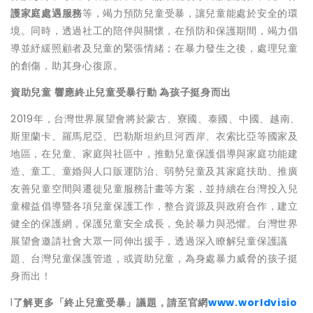
護家庭處遇服務
等，竭力預防兒童受暴，讓兒童能處於安全的環
境。同時，透過社工的陪伴與關懷，在預防和保護期間，竭力倡
導並紓緩照顧者及兒童的緊張情緒；在暴力發生之後，處理兒童
的創傷，助其身心復原。
資助兒童 響應終止兒童受暴行動 為孩子挺身而出
2019年，台灣世界展望會將於蒙古、寮國、泰國、中國、越南、
斯里蘭卡、羅馬尼亞、巴勒斯坦約旦河西岸、衣索比亞等國家及
地區，在兒童、家庭與社區中，推動兒童保護倡導與家庭功能建
造、童工、童婚與人口販運防治、弱勢兒童及其家庭扶助、推廣
友善兒童空間與遷徙兒童服務計畫等方案，並持續在台灣投入兒
童權益倡導暨各項兒童保護工作，整合資源及與政府合作，建立
健全的保護網，保護兒童安全成長，免於暴力與恐懼。台灣世界
展望會邀請社會大眾一同伸出援手，透過深入瞭解兒童保護議
題、台灣兒童保護管道，或資助兒童，為身處暴力威脅的孩子挺
身而出！
l
了解更多「終止兒童受暴」議題，請至官網
www.worldvisio