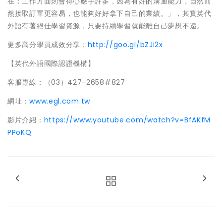
在；工作方面則會得心應手許多，因為有好的溝通能力，自然而
然接取訂單更容易，也能夠好好拿下自己的業績。」，其實英代
外語有著絕佳學習資源，只要持續學習就能離自己夢想不遠。
更多高分學員成效分享：
http://goo.gl/bZJi2x
【英代外語國際認證機構】
客服專線：（03）427-2658#827
網址：
www.egl.com.tw
影片介紹：
https://www.youtube.com/watch?v=BfAKfM
PPoKQ