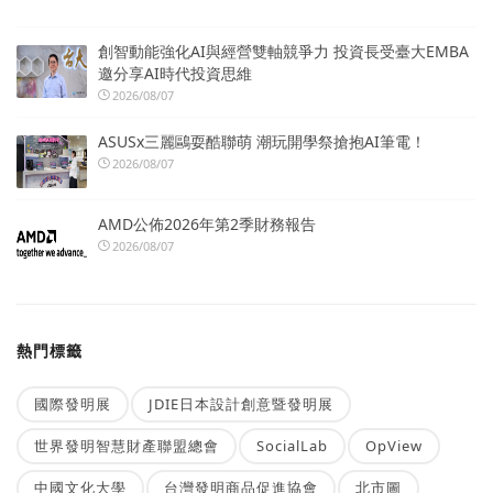
創智動能強化AI與經營雙軸競爭力 投資長受臺大EMBA
邀分享AI時代投資思維
2026/08/07
ASUSx三麗鷗耍酷聯萌 潮玩開學祭搶抱AI筆電！
2026/08/07
AMD公佈2026年第2季財務報告
2026/08/07
熱門標籤
國際發明展
JDIE日本設計創意暨發明展
世界發明智慧財產聯盟總會
SocialLab
OpView
中國文化大學
台灣發明商品促進協會
北市圖