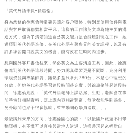
『英代外語學員-徐惠倫』
身為業務的徐惠倫時常要與國外客戶聯絡，特別是使用信件與電
話與客戶取得聯繫相當平凡，這樣的工作讓英文成為她主要的溝
通方式，但為了清楚知道自己英文能力是否能應對現在工作，她
選擇到英代外語進修，在英代外語有著多元的英文課程，以及有
許多練習開口說英文的機會，能有效在短時間內進步。
想與國外客戶書信往來，勢必英文為主要溝通工具，因此，徐惠
倫進到英代外語這段時間，努力認真學習更是不間斷，充分利用
環境資源與專業師資，雖然多益只拿到780分，不是心中理想的
分數，但她英代外語學習這段時間很充實，與徐惠倫談起這段時
間，徐惠倫則說：「英代外語老師上課活潑、生動，老師會在事
前準備好相關資料，讓上課內容相當豐富，每堂都能學到很多，
另外顧問也給予很多協助，並主動關心學員進度。」。
最後講到未來的方向，徐惠倫開心的說：「以後國外旅遊不用帶
翻譯機，有不懂可以直接與當地人溝通，這樣遊玩起來輕鬆自