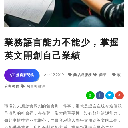
業務語言能力不能少，掌握
英文開創自己業績
Apr 12,2019
商品與服務
商業
政
推廣新聞稿
府與教育
教育與職涯
職場的人應該會深刻的體會到一件事，那就是語言在現今這個競
爭激烈的社會裡，存在著非常大的重要性，沒有好的溝通能力，
做起事情往往不能順心，而最容易讓人覺得會用到英文的工作，
不外乎是業務，所以面對國外客戶，業務精通語言是必要的。