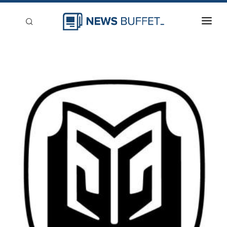
回到首頁
新聞稿分類
登入
刊登