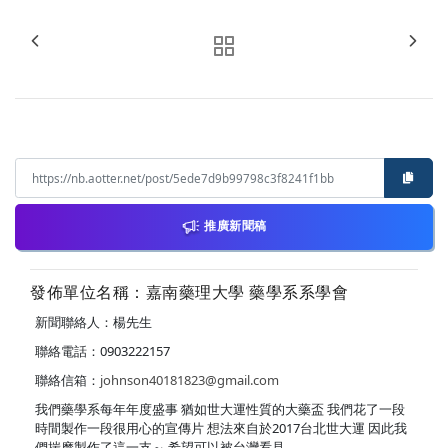
推廣新聞稿
發佈單位名稱：嘉南藥理大學 藥學系系學會
新聞聯絡人：楊先生
聯絡電話：0903222157
聯絡信箱：
johnson40181823@gmail.com
我們藥學系每年年度盛事 猶如世大運性質的大藥盃 我們花了一段
時間製作一段很用心的宣傳片 想法來自於2017台北世大運 因此我
們揣摩製作了這一支～ 希望可以被台灣看見