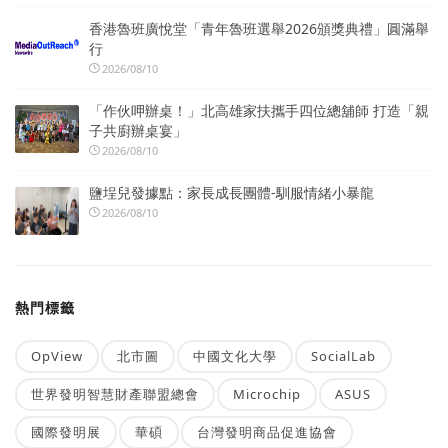
香港魯班廣悅堂「青年魯班選舉2026頒獎典禮」圓滿舉
行
2026/08/10
「作伙呷辦桌！」北高雄家扶攜手四位總舖師 打造「親
子共廚辦桌宴」
2026/08/10
鹽埕兒發據點：家長成長團體-馴服情緒小暴龍
2026/08/10
熱門標籤
OpView
北市圖
中國文化大學
SocialLab
世界發明智慧財產聯盟總會
Microchip
ASUS
國際發明展
華碩
台灣發明商品促進協會