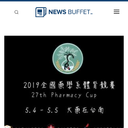
回到首頁
新聞稿分類
登入
刊登