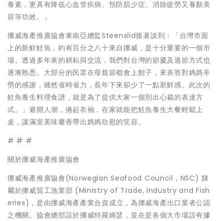
養素，更具有降低心血管疾病、預防肌少症、消除疲勞又養顏美
容等功效。」
挪威海產推廣協會東南亞總監Steenslid接著談到：「台灣市面
上的新鮮鮭魚，約有百分之八十來自挪威，是十分重要的一個市
場。透過多年來的耕耘與交流，我們對台灣的節慶及過節方式也
逐漸熟悉。大部分的民眾在母親節都會上館子，來表答對媽媽辛
勞的感謝，雖然省時省力，長年下來卻少了一點新鮮感。此次的
鮭魚養生料理食譜，就是為了提供大家一個別出心裁的表達方
式。」避開人潮，捲起衣袖，在家就能把鮭魚養生大餐輕鬆上
桌，讓滿室美味馨香帶出媽媽欣慰的笑容。
# # #
關於挪威海產推廣協會
挪威海產推廣協會(Norwegian Seafood Council，NSC) 隸
屬於挪威貿工漁業部 (Ministry of Trade, Industry and Fish
eries)，是由挪威海產產業合資成立，為挪威海產出口業者公認
之機關。協會總部設於挪威特羅姆瑟，並在是各個大市場設有據