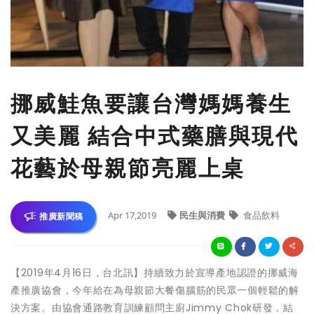
挪威鮭魚要讓台灣媽媽養生
又美麗 結合中式藥膳與現代
花藝於母親節亮麗上桌
Apr 17,2019
民生與消費
食品飲料
推廣新聞稿
【2019年4月16日，台北訊】持續致力於宣導產地認證的挪威海
產推廣協會，今年給在為母親節大餐傷腦筋的民眾一個輕鬆的解
決方案。由協會通路教育訓練顧問主廚Jimmy Chok研發，結