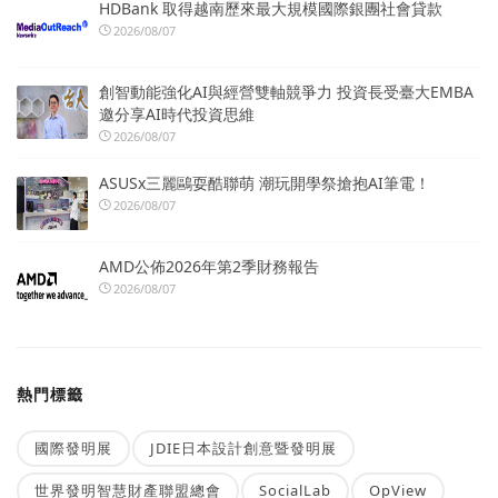
HDBank 取得越南歷來最大規模國際銀團社會貸款
2026/08/07
創智動能強化AI與經營雙軸競爭力 投資長受臺大EMBA
邀分享AI時代投資思維
2026/08/07
ASUSx三麗鷗耍酷聯萌 潮玩開學祭搶抱AI筆電！
2026/08/07
AMD公佈2026年第2季財務報告
2026/08/07
熱門標籤
國際發明展
JDIE日本設計創意暨發明展
世界發明智慧財產聯盟總會
SocialLab
OpView