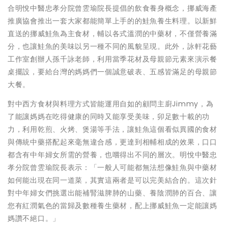
合明悅中醫忠孝分院曾雴瑜院長提倡的飲食養身概念，挪威海產
推廣協會推出一套大家都能簡單上手的的鮭魚養生料理。以新鮮
直送的挪威鮭魚為主食材，輔以各式溫潤的中藥材，不僅營養滿
分，也讓鮭魚的美味以另一種不同的風貌呈現。此外，詠軒花藝
工作室創辦人孫千詠老師，利用當季花材及母親節元素來演示餐
桌擺設，要給台灣的媽媽們一個誠意破表、五感皆滿足的母親節
大餐。
對中西方食材與料理方式皆能運用自如的顧問主廚Jimmy，為
了能讓媽媽在吃得健康的同時又能享受美味，卯足數十載的功
力，利用乾煎、火烤、煲湯等手法，讓鮭魚這個看似異國的食材
與傳統中藥搭配起來毫無違合感，更達到相輔相成的效果，口口
都含有中年婦女所需的營養，也嚐得出不同的層次。明悅中醫忠
孝分院曾雴瑜院長表示：「一般人可能都無法想像鮭魚與中藥材
如何能出現在同一道菜，其實這兩者是可以完美結合的。這次針
對中年婦女們挑選出能補腎滋脾肺的山藥、養陰潤肺的百合、讓
您有紅潤氣色的當歸及數種養生藥材，配上挪威鮭魚一定能讓媽
媽讚不絕口。」