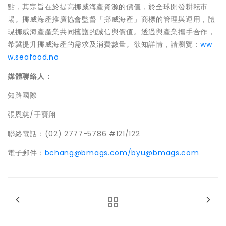
點，其宗旨在於提高挪威海產資源的價值，於全球開發耕耘市
場。挪威海產推廣協會監督「挪威海產」商標的管理與運用，體
現挪威海產產業共同擁護的誠信與價值。透過與產業攜手合作，
希冀提升挪威海產的需求及消費數量。欲知詳情，請瀏覽：
ww
w.seafood.no
媒體聯絡人：
知路國際
張恩慈/于寶翔
聯絡電話：(02) 2777-5786 #121/122
電子郵件：
bchang@bmags.com/byu@bmags.com