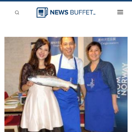
回到首頁
新聞稿分類
登入
刊登