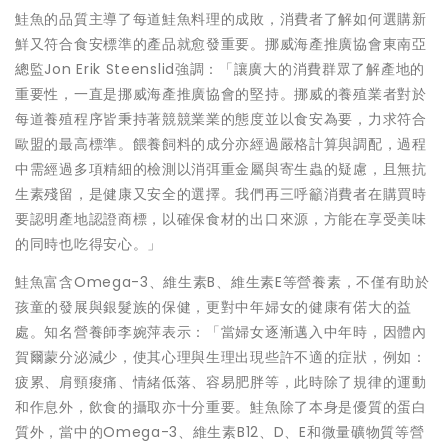
鮭魚的品質主導了每道鮭魚料理的成敗，消費者了解如何選購新
鮮又符合食安標準的產品就愈發重要。挪威海產推廣協會東南亞
總監Jon Erik Steenslid強調：「讓廣大的消費群眾了解產地的
重要性，一直是挪威海產推廣協會的堅持。挪威的養殖業者對於
每道養殖程序皆秉持著競競業業的態度並以食安為要，力求符合
歐盟的最高標準。餵養飼料的成分亦經過嚴格計算與調配，過程
中需經過多項精細的檢測以消弭重金屬與寄生蟲的疑慮，且無抗
生素殘留，是健康又安全的選擇。我們再三呼籲消費者在購買時
要認明產地認證商標，以確保食材的出口來源，方能在享受美味
的同時也吃得安心。」
鮭魚富含Omega-3、維生素B、維生素E等營養素，不僅有助於
孩童的發展與銀髮族的保健，更對中年婦女的健康有偌大的益
處。知名營養師李婉萍表示：「當婦女逐漸邁入中年時，因體內
賀爾蒙分泌減少，使其心理與生理出現些許不適的症狀，例如：
疲累、肩頸痠痛、情緒低落、容易肥胖等，此時除了規律的運動
和作息外，飲食的攝取亦十分重要。鮭魚除了本身是優質的蛋白
質外，當中的Omega-3、維生素B12、D、E和微量礦物質等營