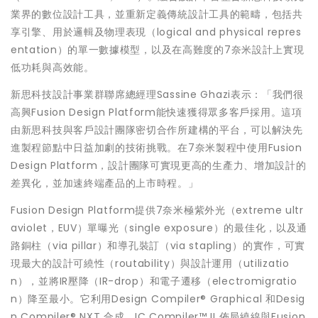
業界的數位設計工具，並重新定義傳統設計工具的範疇，包括共
享引擎、用於邏輯及物理表現（logical and physical repres
entation）的單一數據模型，以及在高難度的7奈米設計上實現
低功耗與高效能。
新思科技設計事業群聯席總經理Sassine Ghazi表示：「我們很
高興Fusion Design Platform能快速獲得眾多客戶採用。這項
由新思科技與客戶設計團隊密切合作所建構的平台，可以解決先
進製程節點中日益加劇的技術挑戰。在7奈米製程中使用Fusion
Design Platform，設計團隊可實現更高的生產力、增加設計的
差異化，並加速終端產品的上市時程。」
Fusion Design Platform提供7奈米極紫外光（extreme ultr
aviolet，EUV）單曝光（single exposure）的最佳化，以及通
路銅柱（via pillar）和導孔裝訂（via stapling）的實作，可實
現最大的設計可繞性（routability）與設計運用（utilizatio
n），並將IR壓降（IR-drop）和電子遷移（electromigratio
n）降至最小。它利用Design Compiler® Graphical 和Desig
n Compiler® NXT 合成、IC Compiler™ II 佈局繞線與Fusion