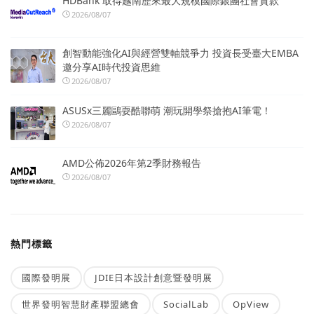
HDBank 取得越南歷來最大規模國際銀團社會貸款
2026/08/07
創智動能強化AI與經營雙軸競爭力 投資長受臺大EMBA
邀分享AI時代投資思維
2026/08/07
ASUSx三麗鷗耍酷聯萌 潮玩開學祭搶抱AI筆電！
2026/08/07
AMD公佈2026年第2季財務報告
2026/08/07
熱門標籤
國際發明展
JDIE日本設計創意暨發明展
世界發明智慧財產聯盟總會
SocialLab
OpView