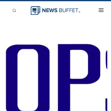
回到首頁
新聞稿分類
登入
刊登