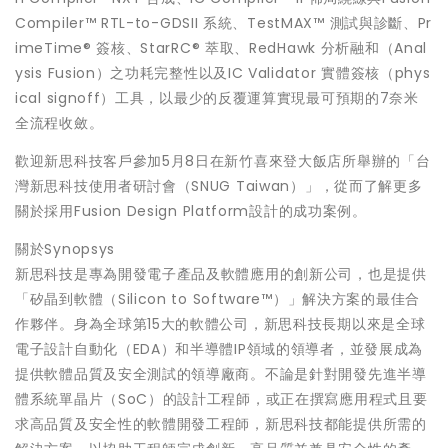
Compiler™ RTL-to-GDSII 系統、TestMAX™ 測試與診斷、Pr
imeTime® 簽核、StarRC® 萃取、RedHawk 分析融和（Anal
ysis Fusion）之功耗完整性以及IC Validator 實體簽核（phys
ical signoff）工具，以最少的反覆運算實現最可預期的7奈米
全流程收斂。
歡迎新思科技客戶參加5月8日在新竹喜來登大飯店所舉辦的「台
灣新思科技使用者研討會（SNUG Taiwan）」，從而了解更多
關於採用Fusion Design Platform設計的成功案例。
關於Synopsys
新思科技是專為開發電子產品及軟體應用的創新公司，也是提供
「矽晶到軟體（Silicon to Software™）」解決方案的最佳合
作夥伴。身為全球第15大的軟體公司，新思科技長期以來是全球
電子設計自動化（EDA）和半導體IP領域的領導者，並發展成為
提供軟體品質及安全測試的領導廠商。不論是針對開發先進半導
體系統單晶片（SoC）的設計工程師，或正在撰寫應用程式且要
求高品質及安全性的軟體開發工程師，新思科技都能提供所需的