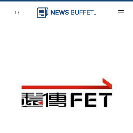
回到首頁
新聞稿分類
登入
刊登