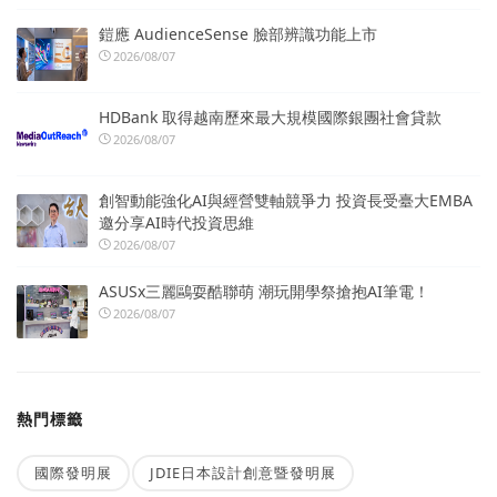
鎧應 AudienceSense 臉部辨識功能上市
2026/08/07
HDBank 取得越南歷來最大規模國際銀團社會貸款
2026/08/07
創智動能強化AI與經營雙軸競爭力 投資長受臺大EMBA
邀分享AI時代投資思維
2026/08/07
ASUSx三麗鷗耍酷聯萌 潮玩開學祭搶抱AI筆電！
2026/08/07
熱門標籤
國際發明展
JDIE日本設計創意暨發明展