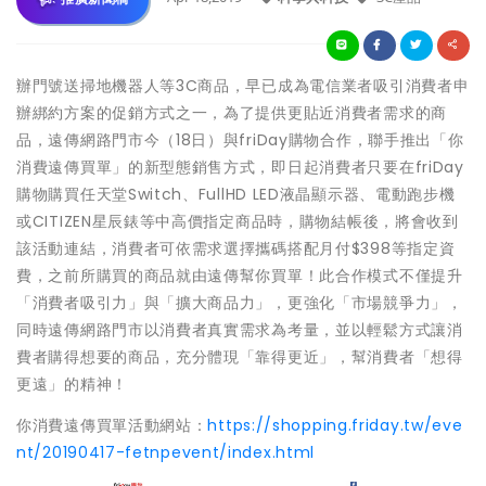
辦門號送掃地機器人等3C商品，早已成為電信業者吸引消費者申
辦綁約方案的促銷方式之一，為了提供更貼近消費者需求的商
品，遠傳網路門市今（18日）與friDay購物合作，聯手推出「你
消費遠傳買單」的新型態銷售方式，即日起消費者只要在friDay
購物購買任天堂Switch、FullHD LED液晶顯示器、電動跑步機
或CITIZEN星辰錶等中高價指定商品時，購物結帳後，將會收到
該活動連結，消費者可依需求選擇攜碼搭配月付$398等指定資
費，之前所購買的商品就由遠傳幫你買單！此合作模式不僅提升
「消費者吸引力」與「擴大商品力」，更強化「市場競爭力」，
同時遠傳網路門市以消費者真實需求為考量，並以輕鬆方式讓消
費者購得想要的商品，充分體現「靠得更近」，幫消費者「想得
更遠」的精神！
你消費遠傳買單活動網站：
https://shopping.friday.tw/eve
nt/20190417-fetnpevent/index.html