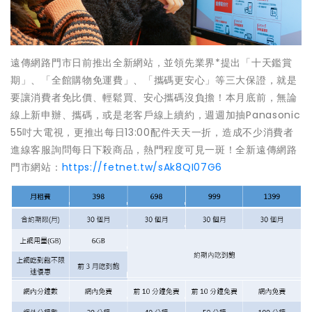
遠傳網路門市日前推出全新網站，並領先業界*提出「十天鑑賞
期」、「全館購物免運費」、「攜碼更安心」等三大保證，就是
要讓消費者免比價、輕鬆買、安心攜碼沒負擔！本月底前，無論
線上新申辦、攜碼，或是老客戶線上續約，週週加抽Panasonic
55吋大電視，更推出每日13:00配件天天一折，造成不少消費者
進線客服詢問每日下殺商品，熱門程度可見一斑！全新遠傳網路
門市網站：
https://fetnet.tw/sAk8QI07G6