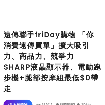
遠傳聯手friDay購物 「你
消費遠傳買單」擴大吸引
力、商品力、競爭力
SHARP液晶顯示器、電動跑
步機+腿部按摩組最低$0帶
走
Apr 18,2019
科學與科技
3C產品
推廣新聞稿