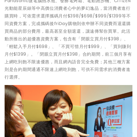
Panasonic微電腦熱水瓶、發酵電烤箱、電動跑步機、CITIZEN
光動能星辰錶等中高價位消費者心中的夢幻逸品，當消費者進行
購買時，可依需求選擇攜碼月付$398/$698/$999/$1399等不
同資費方案，完成攜碼後friDay購物則依申辦不同資費而退還購
買商品的部分費用，最高甚至全額退還，讓遠傳幫你買單。此活
動所推出的超優惠資費方案，包含有「閉眼立買月付$398」、
「輕鬆入手月付$698」、「不買可惜月付$999」、「買到賺到
月付$1399」。「閉眼立買月付$398」合約期間，前三個月享有
上網吃到飽不限速優惠，而且網內語音完全免費；其他三種方案
則是合約期間通通不限速上網吃到飽，可供不同需求的消費者進
行選擇。