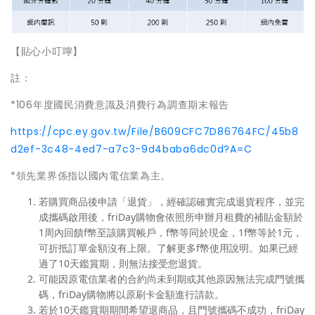
【貼心小叮嚀】
註：
*106年度國民消費意識及消費行為調查期末報告
https://cpc.ey.gov.tw/File/B609CFC7D86764FC/45b8
d2ef-3c48-4ed7-a7c3-9d4baba6dc0d?A=C
*領先業界係指以國內電信業為主。
若購買商品後申請「退貨」，經確認確實完成退貨程序，並完
成攜碼啟用後，friDay購物會依照所申辦月租費的補貼金額於
1周內回饋f幣至該購買帳戶，f幣等同於現金，1f幣等於1元，
可折抵訂單金額沒有上限。了解更多f幣使用說明。如果已經
過了10天鑑賞期，則無法接受您退貨。
可能因原電信業者的合約尚未到期或其他原因無法完成門號攜
碼，friDay購物將以原刷卡金額進行請款。
若於10天鑑賞期期間希望退商品，且門號攜碼不成功，friDay