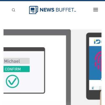
回到首頁
新聞稿分類
登入
刊登