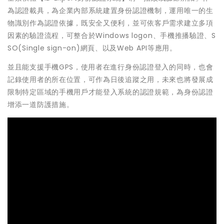
為認證載具，為企業內部系統建置身份認證機制，運用唯一的生
物識別作為認證依據，既安全又便利，並可依客戶需求建立多項
因素的驗證流程，可整合於Windows logon、手機推播驗證、S
SO(Single sign-on)網頁、以及Web API等應用。
並且能支援手機GPS，使用者在進行身份認證登入的同時，也會
記錄使用者的所在位置，可作為日後追蹤之用，未來也將發展成
限制特定區域的手機用戶才能登入系統的認證規範，為身份認證
增添一道防護措施。