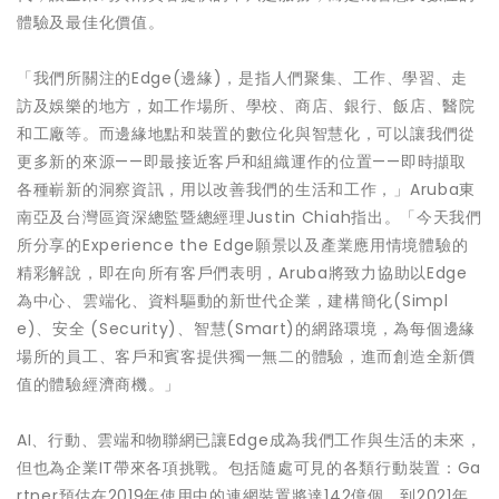
體驗及最佳化價值。
「我們所關注的Edge(邊緣)，是指人們聚集、工作、學習、走
訪及娛樂的地方，如工作場所、學校、商店、銀行、飯店、醫院
和工廠等。而邊緣地點和裝置的數位化與智慧化，可以讓我們從
更多新的來源——即最接近客戶和組織運作的位置——即時擷取
各種嶄新的洞察資訊，用以改善我們的生活和工作，」Aruba東
南亞及台灣區資深總監暨總經理Justin Chiah指出。「今天我們
所分享的Experience the Edge願景以及產業應用情境體驗的
精彩解說，即在向所有客戶們表明，Aruba將致力協助以Edge
為中心、雲端化、資料驅動的新世代企業，建構簡化(Simpl
e)、安全 (Security)、智慧(Smart)的網路環境，為每個邊緣
場所的員工、客戶和賓客提供獨一無二的體驗，進而創造全新價
值的體驗經濟商機。」
AI、行動、雲端和物聯網已讓Edge成為我們工作與生活的未來，
但也為企業IT帶來各項挑戰。包括隨處可見的各類行動裝置：Ga
rtner預估在2019年使用中的連網裝置將達142億個，到2021年