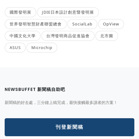
國際發明展
JDIE日本設計創意暨發明展
世界發明智慧財產聯盟總會
SocialLab
OpView
中國文化大學
台灣發明商品促進協會
北市圖
ASUS
Microchip
NEWSBUFFET 新聞稿自助吧
新聞稿的好去處，三分鐘上稿完成，最快接觸最多讀者的方案！
刊登新聞稿