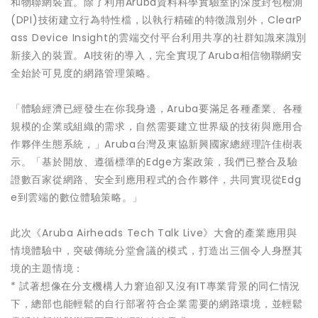
和物聯網裝置。除了利用Aruba資料科學實驗室的深度封包檢測
(DPI)技術建立行為特性檔，以執行精確的特徵識別外，ClearP
ass Device Insight的雲端交付平台利用共享的社群知識來識別
新接入的裝置。AI技術的導入，完全實現了Aruba相信物聯網安
全始於可見度的網路管理策略。
「體驗經濟已經發生在你我身邊，Aruba要滿足各種產業、各種
規模的企業或組織的需求，自然需要建立世界級的技術與應用合
作夥伴生態系統，」Aruba台灣及東協新興國家總經理許佳樹表
示。「基於開放、遵循標準的Edge方案政策，我們已整合及驗
證數百家從網路、安全到應用程式的合作夥伴，共同實現從Edg
e到雲端的數位體驗策略。」
此次《Aruba Airheads Tech Talk Live》大會的產業應用與
情境體驗中，突破傳統分堂會議的模式，打造出三個令人身歷其
境的主題情境：
* 試著想像在分支機構人力窘迫卻又沒有IT專業背景的同仁情況
下，總部也能輕鬆的自行部署符合企業需要的網路環境，並輕鬆