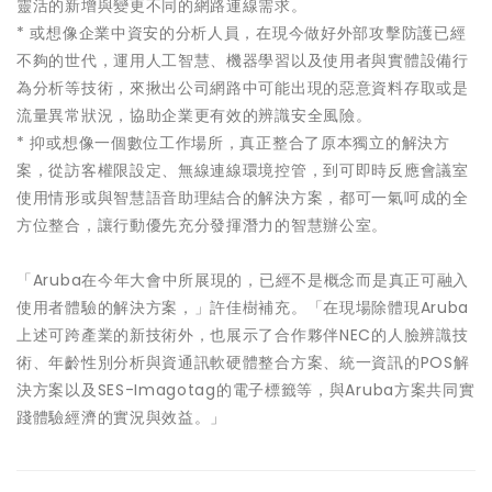
靈活的新增與變更不同的網路連線需求。
* 或想像企業中資安的分析人員，在現今做好外部攻擊防護已經
不夠的世代，運用人工智慧、機器學習以及使用者與實體設備行
為分析等技術，來揪出公司網路中可能出現的惡意資料存取或是
流量異常狀況，協助企業更有效的辨識安全風險。
* 抑或想像一個數位工作場所，真正整合了原本獨立的解決方
案，從訪客權限設定、無線連線環境控管，到可即時反應會議室
使用情形或與智慧語音助理結合的解決方案，都可一氣呵成的全
方位整合，讓行動優先充分發揮潛力的智慧辦公室。
「Aruba在今年大會中所展現的，已經不是概念而是真正可融入
使用者體驗的解決方案，」許佳樹補充。「在現場除體現Aruba
上述可跨產業的新技術外，也展示了合作夥伴NEC的人臉辨識技
術、年齡性別分析與資通訊軟硬體整合方案、統一資訊的POS解
決方案以及SES-Imagotag的電子標籤等，與Aruba方案共同實
踐體驗經濟的實況與效益。」