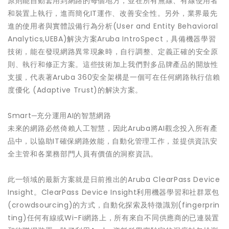
原則能自動套用到網路的每個地方，並在所有無線、有線使用者
和裝置上執行，進而簡化IT運作、改善安全性。另外，業界最先
進的使用者與實體設備行為分析(User and Entity Behavioral
Analytics,UEBA)解決方案Aruba IntroSpect，具備機器學習
技術，能在發現網路異常現象時，自行調整、定義正確的安全原
則、執行和修正方案。這些技術加上我們對多品牌產品的開放性
支援，代表著Aruba 360安全架構是一個可在任何網路執行信賴
度優化 (Adaptive Trust)的解決方案。
Smart─充分運用AI的智慧網路
未來的網路必然倚賴人工智慧，因此Aruba將AI觀念投入所有產
品中，以協助IT確保網路效能，自動化管理工作，並提供資訊安
全主管和各業務部門人員有價值的洞察資訊。
此一領域的最新方案就是日前推出的Aruba ClearPass Device
Insight。ClearPass Device Insight利用機器學習和社群眾包
(crowdsourcing)的方式，自動化探索及特徵識別(fingerprin
ting)任何有線或Wi-Fi網路上，所有來自不同供應商的已連裝置