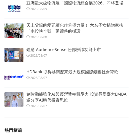
亞洲最大級物流展「國際物流綜合展2026」即將登場
2026/08/09
天上父親的愛延續化作希望力量！ 六名子女捐贈家扶
「南投映全號」延續善的循環
2026/08/08
鎧應 AudienceSense 臉部辨識功能上市
2026/08/07
HDBank 取得越南歷來最大規模國際銀團社會貸款
2026/08/07
創智動能強化AI與經營雙軸競爭力 投資長受臺大EMBA
邀分享AI時代投資思維
2026/08/07
熱門標籤