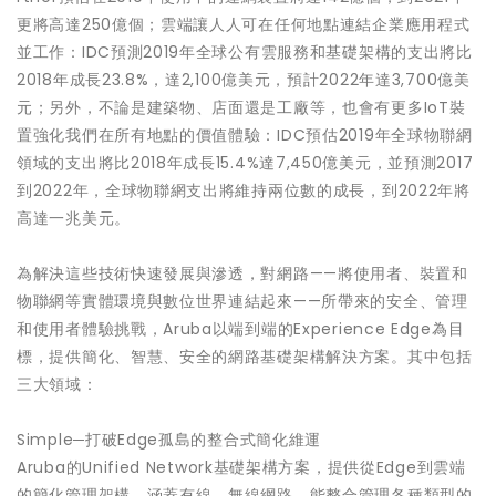
更將高達250億個；雲端讓人人可在任何地點連結企業應用程式
並工作：IDC預測2019年全球公有雲服務和基礎架構的支出將比
2018年成長23.8%，達2,100億美元，預計2022年達3,700億美
元；另外，不論是建築物、店面還是工廠等，也會有更多IoT裝
置強化我們在所有地點的價值體驗：IDC預估2019年全球物聯網
領域的支出將比2018年成長15.4%達7,450億美元，並預測2017
到2022年，全球物聯網支出將維持兩位數的成長，到2022年將
高達一兆美元。
為解決這些技術快速發展與滲透，對網路——將使用者、裝置和
物聯網等實體環境與數位世界連結起來——所帶來的安全、管理
和使用者體驗挑戰，Aruba以端到端的Experience Edge為目
標，提供簡化、智慧、安全的網路基礎架構解決方案。其中包括
三大領域：
Simple─打破Edge孤島的整合式簡化維運
Aruba的Unified Network基礎架構方案，提供從Edge到雲端
的簡化管理架構，涵蓋有線、無線網路，能整合管理各種類型的