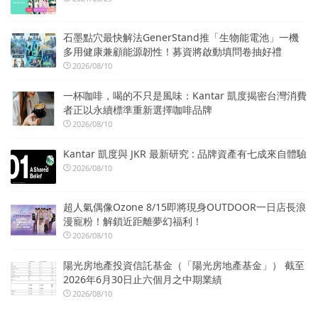
石墨點穴最快解法GenerStand推「生物能電池」一機
多用健康兼顧能源韌性！募資將啟動填問卷抽好禮
2026/08/10
一杯咖啡，喝的不只是風味：Kantar 凱度揭密台灣消費
者正以永續標準重新選擇咖啡品牌
2026/08/10
Kantar 凱度與 JKR 最新研究 : 品牌資產有七成來自體驗
2026/08/10
超人氣偶像Ozone 8/15即將現身OUTDOOR一日店長浪
漫寵粉！解鎖近距離夢幻福利！
2026/08/10
陽光房地產投資信託基金（「陽光房地產基金」） 截至
2026年6月30日止六個月之中期業績
2026/08/10