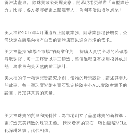
得淋漓盡致。 除珠寶散發亮麗光彩，開幕現場更舉辦「造型繽紛
秀」比賽，各方參賽者更是艷麗奪人，為開幕活動增添風采！
美大福於2017年4月通過線上開展業務。隨著業務穩步增長，公
司決定在商場內擁有自己的實體店面以迎合市場的需求。
美大福堅持“礦場至市場”的商業守則， 採購人員從全球的釆礦場
尋取珠寶，每一工序皆以手工鑄造，整個過程沒有採用模具或加
熱，務求最完美天然的雕工設計。
美大福的每一顆珠寶皆講究原創，優雅的珠寶設計，講述其非凡
的故事。每一顆珠寶皆附有寶石鍳定檢驗中心AGL實驗室頒予的
證書，肯定其真實的質量。
美大福珠寶的質量和獨特性，為市場創立了品鑒珠寶的新標準，
更打造完美精緻的珠寶工藝。 閃閃發亮的寶石，猶如巨曜MEi文
化深耕延續，代代相傳。