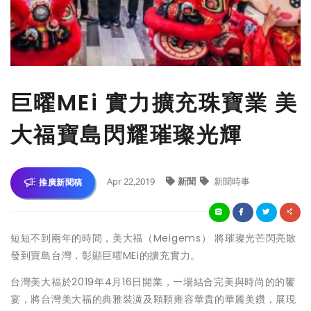
巨曜MEi 實力擴充珠寶業 美
大福寶島閃耀璀璨光輝
Apr 22,2019
新聞
新聞時事
推廣新聞稿
短短不到兩年的時間，美大福（Meigems） 將璀璨光芒閃亮散
發到寶島台灣，彰顯巨曜MEi的擴充實力。
台灣美大福於2019年4月16日開業，一場結合完美與時尚的的饗
宴，將台灣美大福的典雅裝潢及顆顆雍容華貴的華麗美鑽，展現