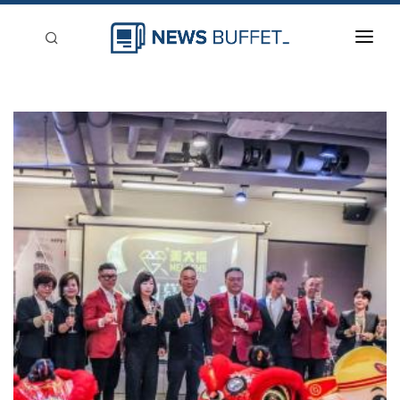
回到首頁
新聞稿分類
登入
刊登