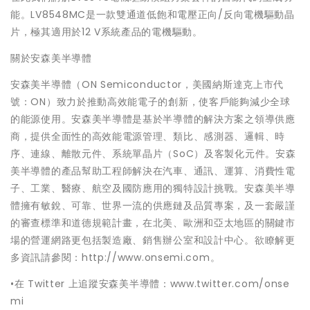
能。LV8548MC是一款雙通道低飽和電壓正向/反向電機驅動晶
片，極其適用於12 V系統產品的電機驅動。
關於安森美半導體
安森美半導體（ON Semiconductor，美國納斯達克上市代
號：ON）致力於推動高效能電子的創新，使客戶能夠減少全球
的能源使用。安森美半導體是基於半導體的解決方案之領導供應
商，提供全面性的高效能電源管理、類比、感測器、邏輯、時
序、連線、離散元件、系統單晶片（SoC）及客製化元件。安森
美半導體的產品幫助工程師解決在汽車、通訊、運算、消費性電
子、工業、醫療、航空及國防應用的獨特設計挑戰。安森美半導
體擁有敏銳、可靠、世界一流的供應鏈及品質專案，及一套嚴謹
的審查標準和道德規範計畫，在北美、歐洲和亞太地區的關鍵市
場的營運網路更包括製造廠、銷售辦公室和設計中心。欲瞭解更
多資訊請參閱：http://www.onsemi.com。
•在 Twitter 上追蹤安森美半導體：www.twitter.com/onse
mi