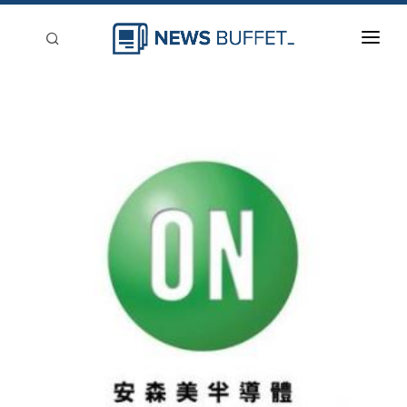
回到首頁
新聞稿分類
登入
刊登