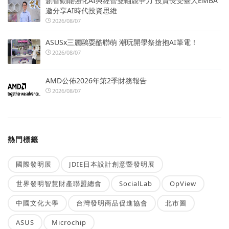
創智動能強化AI與經營雙軸競爭力 投資長受臺大EMBA
邀分享AI時代投資思維
2026/08/07
ASUSx三麗鷗耍酷聯萌 潮玩開學祭搶抱AI筆電！
2026/08/07
AMD公佈2026年第2季財務報告
2026/08/07
熱門標籤
國際發明展
JDIE日本設計創意暨發明展
世界發明智慧財產聯盟總會
SocialLab
OpView
中國文化大學
台灣發明商品促進協會
北市圖
ASUS
Microchip