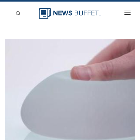
回到首頁
新聞稿分類
登入
刊登