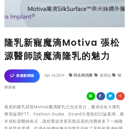
隆乳新寵魔滴Motiva 張松
源醫師談魔滴隆乳的魅力
Apr 24,2019
民生與消費
家用品
醫
推廣新聞稿
療保健
最新的隆乳材質Motiva魔滴隆乳已合法登台，魔滴在各大隆乳
整形論壇PTT、Fashion Guide、Dcard引發熱烈討論風潮，雅
丰張松源醫師表示，讓想要追求更高階品質的消費者多了一個隆
乳材質的選擇。從過去的傳統鹽水袋隆乳到有了革新的果凍矽膠