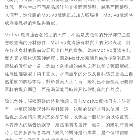
隆乳，再衍生出不同產品設計的光滑面圓盤型、絨毛面圓盤型、
水滴型，進化版的Motiva魔滴正式加入戰場後，Motiva魔滴將
成為隆乳界的焦點與新寵。
Motiva魔滴適合各體型的民眾，不論是皮包骨的身形抑或是體
態較豐滿的身材條件，Motiva魔滴擁有材質上的突出表現，能
在各式身材的胸前皆展現出自然的樣貌。為何Motiva魔滴有此
魔力呢？張松源醫師解釋，因為Motiva魔滴具備許多隆乳民眾
嚮往的優勢於一身，例如：奈米級的絨毛面有效預防莢膜攣縮、
延展性佳容易手術中置入、水滴垂墜的外觀及自我感受更貼近自
然柔軟的觸感等等，對於愛美人士而言，隆乳已不僅僅期盼胸部
罩杯的提升而已，而是渴望能同時兼具以假亂真的自然度。
除此之外，張松源醫師特別強調，目前Motiva魔滴只有准許領
有「中華民國整形外科專科醫師」執照的醫師才可以使用，這一
點也是必須請消費大眾必須了解，以免被一般坊間的以假亂真、
不實誇大的廣告所誤導，建議消費者選擇「最新」的隆乳材質同
時，也要多多留意為自己隆乳的醫師是否專業、是否值得信賴，