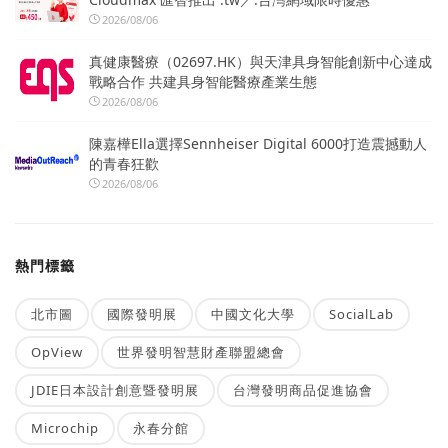
2026/08/06
真健康醫療（02697.HK）與天津具身智能創新中心達成
戰略合作 共建具身智能醫療產業生態
2026/08/06
陳嘉樺Ella選擇Sennheiser Digital 6000打造震撼動人
的青春狂歡
2026/08/06
熱門標籤
北市圖
國際發明展
中國文化大學
SocialLab
OpView
世界發明智慧財產聯盟總會
JDIE日本設計創意暨發明展
台灣發明商品促進協會
Microchip
永春分館