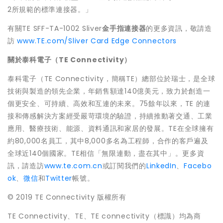
2所規範的標準連接器。」
有關TE SFF-TA-1002 Sliver
金手指連接器
的更多資訊，敬請造
訪
www.TE.com/Sliver Card Edge Connectors
關於泰科電子（
TE Connectivity
）
泰科電子（TE Connectivity，簡稱TE）總部位於瑞士，是全球
技術與製造的領先企業，年銷售額達140億美元，致力於創造一
個更安全、可持續、高效和互連的未來。75餘年以來，TE 的連
接和傳感解決方案經受嚴苛環境的驗證，持續推動著交通、工業
應用、醫療技術、能源、資料通訊和家居的發展。TE在全球擁有
約80,000名員工，其中8,000多名為工程師，合作的客戶遍及
全球近140個國家。TE相信「無限連動，盡在其中」。更多資
訊，請造訪
www.te.com.cn
或訂閱我們的
LinkedIn
、
Facebo
ok
、
微信
和
Twitter
帳號。
© 2019 TE Connectivity 版權所有
TE Connectivity、TE、TE connectivity（標識）均為商