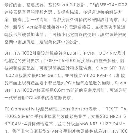
最好的金手指連接器。基於Sliver 2.0設計，TE的SFF-TA-1002
連接器是業界的理想之選，支援多協議、多通道連接的解決方
案，能滿足新一代高速、高密度資料傳輸的矽智財設計需求。此
外，新型Sliver金手指連接器中的電源連接器，支援高功率通過
轉接卡與硬體加速器，且可極小化電纜線的使用，讓空氣於密閉
空間中更加流通，還能簡化其中的設計。
SFF-TA-1002引腳設計規範符合EDSFF、PCIe、OCP NIC及其
他協定的效能要求；TESFF-TA-1002連接器藉由整合多種引腳
技術和速度配置，可實現簡易設計和多源供應。Sliver SFF-TA-
1002連接器支援PCIe Gen 5，並可擴展至112G PAM-4；相較
於市面上現有產品幾乎都已達到PCIe標準通道數的極限，Sliver
SFF-TA-1002連接器採用0.6mm間距的高密度設計，可滿足新
一代矽智財PCIe標準的通道數要求。
TE Connectivity產品經理Lucas Benson表示，「TESFF-TA
-1002 Sliver金手指連接器的效能領先業界，支援28G NRZ / 5
6G PAM-4資料傳輸速率，並可升級至56G NRZ / 112G PAM-
4。我們非常自豪新型Sliver金手指連接器能夠成為SFF-TA-100