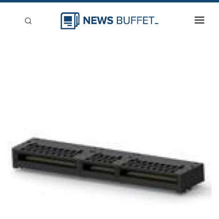
回到首頁
新聞稿分類
登入
刊登