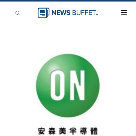
回到首頁
新聞稿分類
登入
刊登