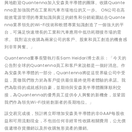
興地歡迎Quantenna加入安森美半導體的團隊。收購Quante
nna是加強我們在工業和汽車市場地位的又一步。 ON公司在高
能效電源管理的專業知識與廣泛的銷售和分銷範圍結合Quante
nna業界領先的Wi-Fi技術和軟體專業知識創造了一個強大的平
台，可滿足快速增長的工業和汽車應用中低功耗聯接市場的需
求。 我對這次收購為兩家公司的客戶、股東和員工創造的機會感
到非常興奮。」
Quantenna董事長暨執行長Sam Heidari博士表示：「今天的
公告對全球的Quantenna員工和客戶來說都是一個好消息。作
為安森美半導體的一部分，Quantenna將從這世界級公司中受
益，貫徹我們致力於為客戶提供最佳最終使用者體驗的承諾。我
們為取得的成就感到自豪，並期待與安森美半導體團隊順利交
接，為Quantenna的優秀員工提供令人興奮的新機會，並鞏固
我們作為領先Wi-Fi技術創新者的長期地位。」
該交易完成後，預計將立即增加安森美半導體的非GAAP每股收
益和可用流動現金，不包括任何非經常性收購相關費用，公允價
值遞增存貨攤銷以及所收購無形資產的攤銷。