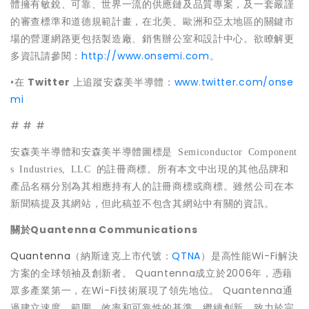
體擁有敏銳、可靠、世界一流的供應鏈及品質專案，及一套嚴謹
的審查標準和道德規範計畫，在北美、歐洲和亞太地區的關鍵市
場的營運網路更包括製造廠、銷售辦公室和設計中心。欲瞭解更
多資訊請參閱：
http://www.onsemi.com
。
•在
Twitter
上追蹤安森美半導體：
www.twitter.com/onse
mi
# # #
安森美半導體和安森美半導體圖標是
Semiconductor Component
s Industries, LLC
的註冊商標。所有本文中出現的其他品牌和
產品名稱分別為其相應持有人的註冊商標或商標。雖然公司在本
新聞稿提及其網站，但此稿並不包含其網站中有關的資訊。
關於
Quantenna Communications
Quantenna
（納斯達克上市代號：
QTNA
）是高性能Wi-Fi解決
方案的全球領袖及創新者。 Quantenna成立於2006年，憑藉
眾多產業第一，在Wi-Fi技術展現了領先地位。 Quantenna通
過建立速度、範圍、效率和可靠性的基準，繼續創新，致力於完