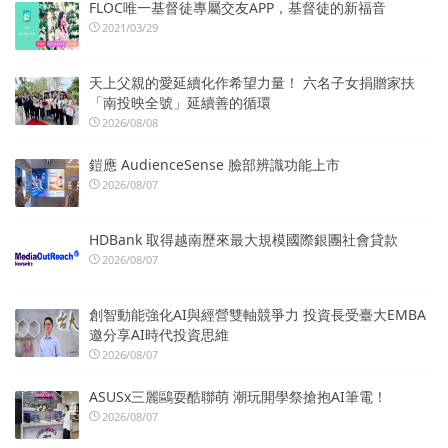
FLOC唯一基督徒專屬交友APP，基督徒的新福音
2021/03/29
天上父親的愛延續化作希望力量！ 六名子女捐贈家扶
「南投映全號」延續善的循環
2026/08/08
鎧應 AudienceSense 臉部辨識功能上市
2026/08/07
HDBank 取得越南歷來最大規模國際銀團社會貸款
2026/08/07
創智動能強化AI與經營雙軸競爭力 投資長受臺大EMBA
邀分享AI時代投資思維
2026/08/07
ASUSx三麗鷗耍酷聯萌 潮玩開學祭搶抱AI筆電！
2026/08/07