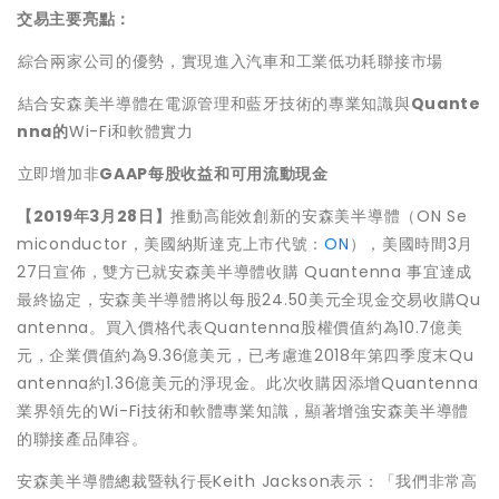
交易主要亮點：
綜合兩家公司的優勢，實現進入汽車和工業低功耗聯接市場
結合安森美半導體在電源管理和藍牙技術的專業知識與
Quante
nna
的
Wi-Fi和軟體實力
立即增加非
GAAP
每股收益和可用流動現金
【
2019
年
3
月
28
日】
推動高能效創新的安森美半導體（ON Se
miconductor，美國納斯達克上市代號：
ON
），美國時間3月
27日宣佈，雙方已就安森美半導體收購 Quantenna 事宜達成
最終協定，安森美半導體將以每股24.50美元全現金交易收購Qu
antenna。買入價格代表Quantenna股權價值約為10.7億美
元，企業價值約為9.36億美元，已考慮進2018年第四季度末Qu
antenna約1.36億美元的淨現金。此次收購因添增Quantenna
業界領先的Wi-Fi技術和軟體專業知識，顯著增強安森美半導體
的聯接產品陣容。
安森美半導體總裁暨執行長Keith Jackson表示：「我們非常高