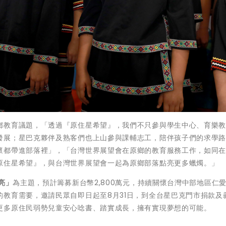
鄉教育議題，「透過『原住星希望』，我們不只參與學生中心、育樂
發展；星巴克夥伴及熟客們也上山參與課輔志工，陪伴孩子們的求學
懷都帶進部落裡」，「台灣世界展望會在原鄉的教育服務工作，如同
原住星希望』，與台灣世界展望會一起為原鄉部落點亮更多蠟燭。」
亮」
為主題，預計籌募新台幣2,800萬元，持續關懷台灣中部地區仁
教育需要，邀請民眾自即日起至8月31日，到全台星巴克門市捐款及
更多原住民弱勢兒童安心唸書、踏實成長，擁有實現夢想的可能。