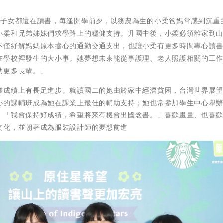
中子女都還在讀書，每逢開學前夕，以務農為生的小柔爸媽常感到沉重
小柔和兄弟姊妹們求學路上的穩健支持。升國中後，小柔必須離家到
不僅紓解媽媽原本擔心的通勤交通支出，也讓小柔有更多時間專心讀
在學校裡發生的大小事。她夢想未來能從事護理、老人照護相關的工
助更多長輩。」
業成績上有長足進步。就讀國二的她由於家中經濟貧困，台灣世界展
心的課輔班成為她在課業上最佳的輔助支持；她也常參加學生中心舉
。「我會保持好成績，希望將來有機會出國念書。」喜歡畫畫、也喜
文化，並朝著成為服裝設計師的夢想前進