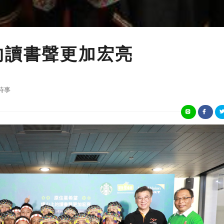
的讀書聲更加宏亮
時事