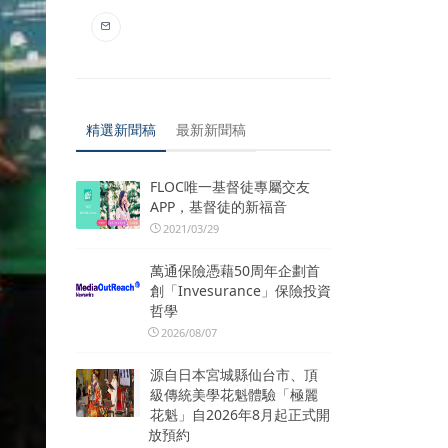
精選新聞稿
最新新聞稿
FLOC唯一基督徒專屬交友
APP，基督徒的新福音
2021/03/29
萬通保險憑藉50周年企劃首
創「Invesurance」保險投資
哲學
2026/08/07
源自日本宮城縣仙台市、頂
級傳統美學花魁體驗「極麗
花魁」自2026年8月起正式開
放預約