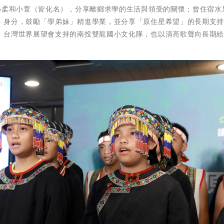
小柔和小萱（皆化名），分享離鄉求學的生活與領受的關懷；曾住宿水
」身分，鼓勵「學弟妹」精進學業，並分享「原住星希望」的長期支
。台灣世界展望會支持的南投雙龍國小文化隊，也以清亮歌聲向長期