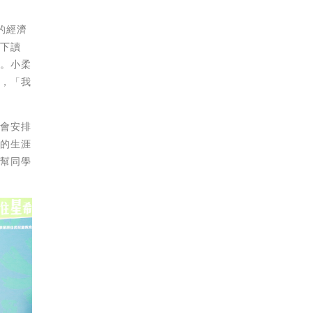
的經濟
山下讀
書。小柔
作，「我
望會安排
辦的生涯
歡幫同學