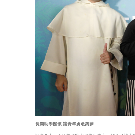
長期助學關懷
讓青年勇敢築夢