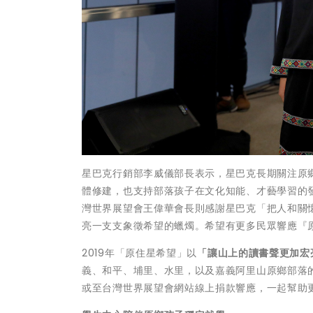
星巴克行銷部李威儀部長表示，星巴克長期關注原
體修建，也支持部落孩子在文化知能、才藝學習的
灣世界展望會王偉華會長則感謝星巴克「把人和關
亮一支支象徵希望的蠟燭。希望有更多民眾響應『
2019年「原住星希望」以
「讓山上的讀書聲更加宏
義、和平、埔里、水里，以及嘉義阿里山原鄉部落的
或至台灣世界展望會網站線上捐款響應，一起幫助