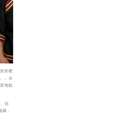
教室的硬
路。」台
在當地點
愛、信
義購，