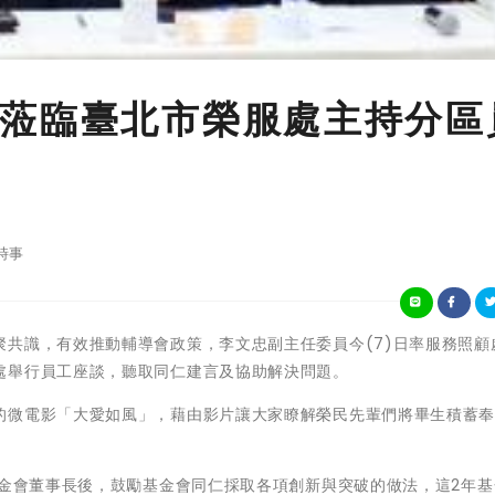
蒞臨臺北市榮服處主持分區
時事
共識，有效推動輔導會政策，李文忠副主任委員今(7)日率服務照顧
處舉行員工座談，聽取同仁建言及協助解決問題。
的微電影「大愛如風」，藉由影片讓大家瞭解榮民先輩們將畢生積蓄
基金會董事長後，鼓勵基金會同仁採取各項創新與突破的做法，這2年