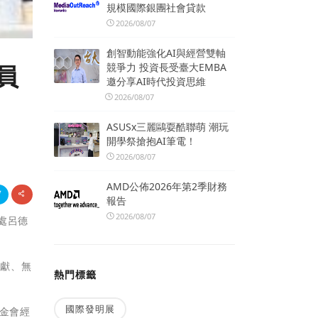
規模國際銀團社會貸款
2026/08/07
創智動能強化AI與經營雙軸
競爭力 投資長受臺大EMBA
員
邀分享AI時代投資思維
2026/08/07
ASUSx三麗鷗耍酷聯萌 潮玩
開學祭搶抱AI筆電！
2026/08/07
AMD公佈2026年第2季財務
報告
2026/08/07
處呂德
奉獻、無
熱門標籤
國際發明展
基金會經