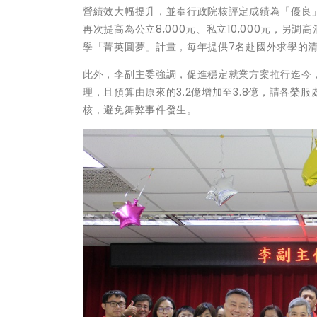
營績效大幅提升，並奉行政院核評定成績為「優良」
再次提高為公立8,000元、私立10,000元，
學「菁英圓夢」計畫，每年提供7名赴國外求學的清
此外，李副主委強調，促進穩定就業方案推行迄今
理，且預算由原來的3.2億增加至3.8億，請各
核，避免舞弊事件發生。