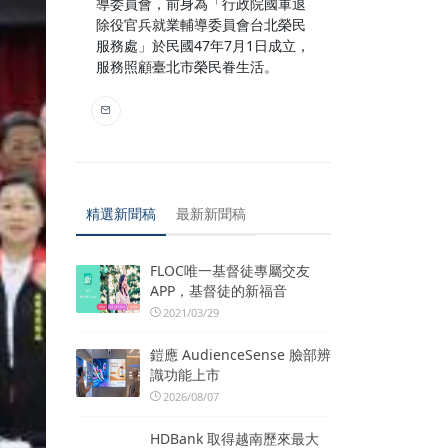
導委員會，前身為「行政院國軍退
除役官兵就業輔導委員會台北榮民
服務處」於民國47年7月1日成立，
服務照顧臺北市榮民眷生活。
精選新聞稿
最新新聞稿
FLOC唯一基督徒專屬交友
APP，基督徒的新福音
2021/03/29
鎧應 AudienceSense 臉部辨
識功能上市
2026/08/07
HDBank 取得越南歷來最大