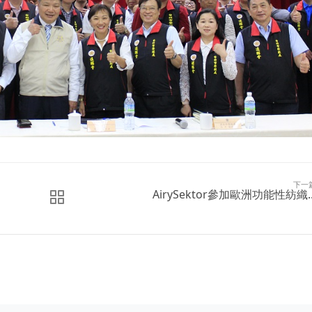
下一
AirySektor參加歐洲功能性紡織..