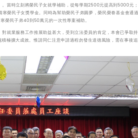
。當時立刻將榮民子女就學補助，從每學期2500元提高到5000元
另調高清寒榮民子女獎學金。同時為幫助榮民子弟圓夢，榮民榮眷基金會通
寒榮民子弟40到50萬元的一次性專案補助。
，對就業服務工作推展助益甚大，受到立法委員的肯定，本會已爭取
榮服處積極擴大成效。惟請同仁注意申請過程勿發生道德風險，需在事後