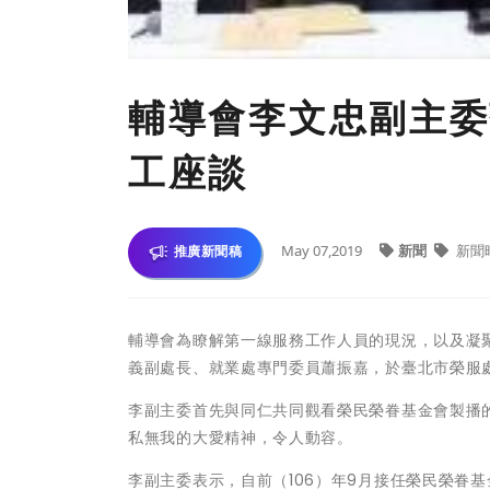
輔導會李文忠副主委
工座談
May 07,2019
新聞
新聞
推廣新聞稿
輔導會為瞭解第一線服務工作人員的現況，以及凝聚
義副處長、就業處專門委員蕭振嘉，於臺北市榮服
李副主委首先與同仁共同觀看榮民榮眷基金會製播
私無我的大愛精神，令人動容。
李副主委表示，自前（106）年9月接任榮民榮眷