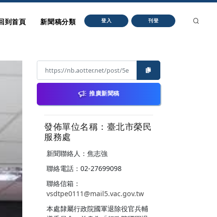
回到首頁
新聞稿分類
登入
刊登
推廣新聞稿
發佈單位名稱：臺北市榮民
服務處
新聞聯絡人：焦志強
聯絡電話：02-27699098
聯絡信箱：
vsdtpe0111@mail5.vac.gov.tw
本處隸屬行政院國軍退除役官兵輔