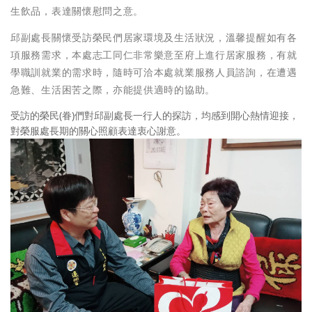
生飲品，表達關懷慰問之意。
邱副處長關懷受訪榮民們居家環境及生活狀況，溫馨提醒如有各
項服務需求，本處志工同仁非常樂意至府上進行居家服務，有就
學職訓就業的需求時，隨時可洽本處就業服務人員諮詢，在遭遇
急難、生活困苦之際，亦能提供適時的協助。
受訪的榮民(眷)們對邱副處長一行人的探訪，均感到開心熱情迎接，
對榮服處長期的關心照顧表達衷心謝意。