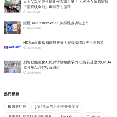
天上父親的愛延續化作希望力量！ 六名子女捐贈家扶
「南投映全號」延續善的循環
2026/08/08
鎧應 AudienceSense 臉部辨識功能上市
2026/08/07
HDBank 取得越南歷來最大規模國際銀團社會貸款
2026/08/07
創智動能強化AI與經營雙軸競爭力 投資長受臺大EMBA
邀分享AI時代投資思維
2026/08/07
熱門標籤
國際發明展
JDIE日本設計創意暨發明展
世界發明智慧財產聯盟總會
SocialLab
OpView