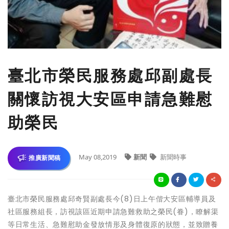
臺北市榮民服務處邱副處長
關懷訪視大安區申請急難慰
助榮民
May 08,2019
新聞
新聞時事
推廣新聞稿
臺北市榮民服務處邱奇賢副處長今(8)日上午偕大安區輔導員及
社區服務組長，訪視該區近期申請急難救助之榮民(眷)，瞭解渠
等日常生活、急難慰助金發放情形及身體復原的狀態，並致贈養