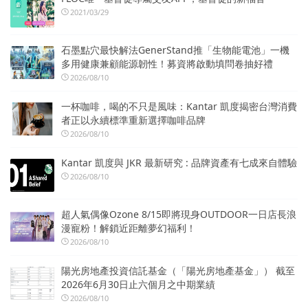
2021/03/29
石墨點穴最快解法GenerStand推「生物能電池」一機
多用健康兼顧能源韌性！募資將啟動填問卷抽好禮
2026/08/10
一杯咖啡，喝的不只是風味：Kantar 凱度揭密台灣消費
者正以永續標準重新選擇咖啡品牌
2026/08/10
Kantar 凱度與 JKR 最新研究 : 品牌資產有七成來自體驗
2026/08/10
超人氣偶像Ozone 8/15即將現身OUTDOOR一日店長浪
漫寵粉！解鎖近距離夢幻福利！
2026/08/10
陽光房地產投資信託基金（「陽光房地產基金」） 截至
2026年6月30日止六個月之中期業績
2026/08/10