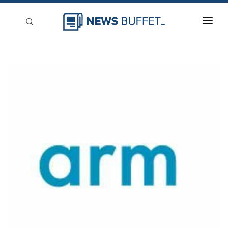
回到首頁
新聞稿分類
登入
刊登