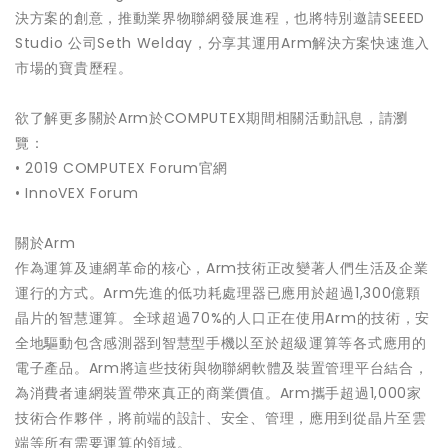
決方案的創意，推動業界物聯網發展進程，也將特別邀請SEEED
Studio 公司Seth Welday，分享其運用Arm解決方案快速進入
市場的寶貴歷程。
欲了解更多關於Arm於COMPUTEX期間相關活動訊息，請瀏
覽：
• 2019 COMPUTEX Forum官網
• InnoVEX Forum
關於Arm
作為運算及連網革命的核心，Arm技術正改變著人們生活及企業
運行的方式。Arm先進的低功耗處理器已應用於超過1,300億顆
晶片的智慧運算。全球超過70%的人口正在使用Arm的技術，安
全地驅動包含感測器到智慧型手機以至於超級運算等各式應用的
電子產品。Arm將這些技術與物聯網軟體及裝置管理平台結合，
為消費者連網裝置帶來真正的商業價值。Arm攜手超過1,000家
技術合作夥伴，將前端的設計、安全、管理，應用到從晶片至雲
端等所有需要運算的領域。