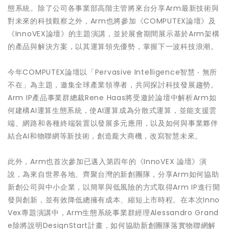
態系統。除了公司各事業部高階主管將來台分享Arm最新技術與
對未來的科技觀察之外，Arm也將參加《COMPUTEX論壇》及
《InnoVEX論壇》的主題演講，並於展會期間展示基於Arm架構
的產品與解決方案，以其運算領先優勢，掌握下一波科技浪潮。
今年COMPUTEX論壇以「Pervasive Intelligence智慧 ‧ 無所
不在」為主題，邀集全球產業領導者，共同探討科技發展趨勢。
Arm IP產品事業群總裁Rene Haas將受邀於論壇中解析Arm如
何建構AI運算生態系統，使AI運算成為分散式運算，並能支援雲
端、網路和各種終端裝置以發展多元應用，以及如何與事業夥伴
結合AI和物聯網等新技術，創造龐大商機，改寫智慧未來。
此外，Arm也首次參加已邁入第四年的《InnoVEX 論壇》演
說，為來自世界各地、齊聚台灣的新創團隊，分享Arm如何協助
新創公司與中小企業，以簡單與低風險的方式取得Arm IP進行開
發與創新，並有效降低總擁有成本、縮短上市時程。在本次Inno
Vex專題演講中，Arm生態系統事業群經理Alessandro Grand
e除將說明DesignStart計畫，如何協助新創團隊落實物聯網解