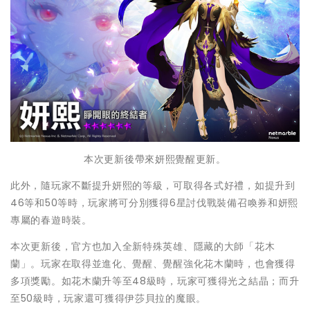
本次更新後帶來妍熙覺醒更新。
此外，隨玩家不斷提升妍熙的等級，可取得各式好禮，如提升到
46等和50等時，玩家將可分別獲得6星討伐戰裝備召喚券和妍熙
專屬的春遊時裝。
本次更新後，官方也加入全新特殊英雄、隱藏的大師「花木
蘭」。玩家在取得並進化、覺醒、覺醒強化花木蘭時，也會獲得
多項獎勵。如花木蘭升等至48級時，玩家可獲得光之結晶；而升
至50級時，玩家還可獲得伊莎貝拉的魔眼。