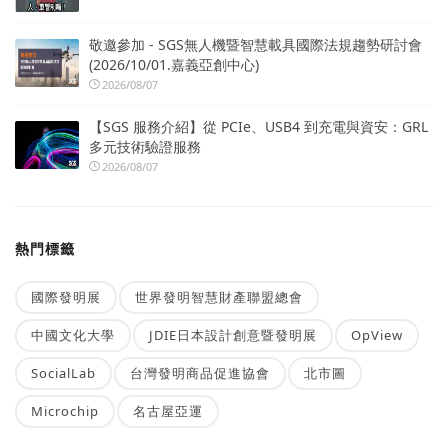
敬邀參加 - SGS無人機暨智慧載具國際法規趨勢研討會
(2026/10/01.嘉義亞創中心)
2026/08/07
【SGS 服務介紹】從 PCIe、USB4 到充電與資安：GRL
多元技術驗證服務
2026/08/07
熱門標籤
國際發明展
世界發明智慧財產聯盟總會
中國文化大學
JDIE日本設計創意暨發明展
OpView
SocialLab
台灣發明商品促進協會
北市圖
Microchip
名古屋亞運