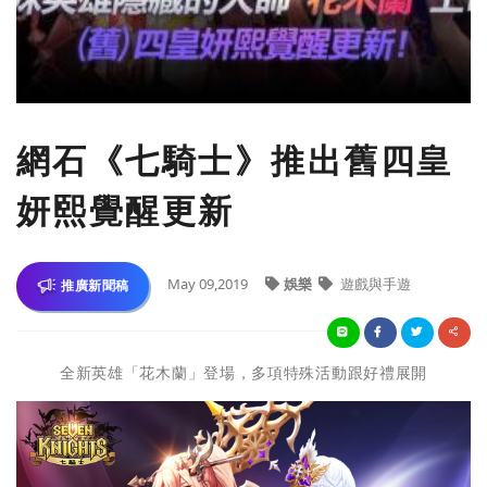
​網石《七騎士》推出舊四皇
妍熙覺醒更新
May 09,2019
娛樂
遊戲與手遊
推廣新聞稿
全新英雄「花木蘭」登場，多項特殊活動跟好禮展開