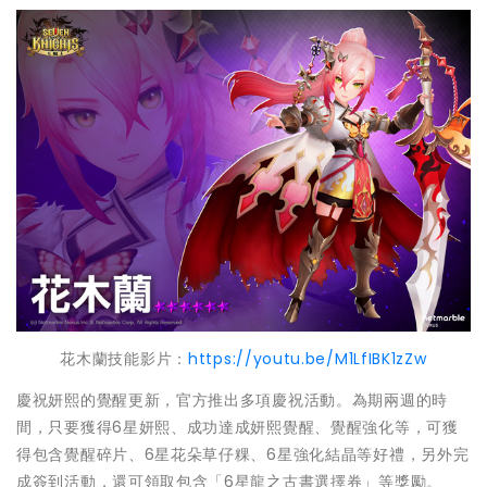
花木蘭技能影片：
https://youtu.be/M1LfIBK1zZw
慶祝妍熙的覺醒更新，官方推出多項慶祝活動。為期兩週的時
間，只要獲得6星妍熙、成功達成妍熙覺醒、覺醒強化等，可獲
得包含覺醒碎片、6星花朵草仔粿、6星強化結晶等好禮，另外完
成簽到活動，還可領取包含「6星龍之古書選擇券」等獎勵。