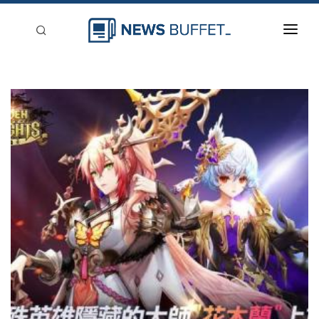
回到首頁
新聞稿分類
登入
刊登