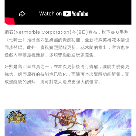
網石(Netmarble Corporation)今(9日)宣布，旗下RPG手遊
《七騎士》推出舊四皇妍熙的覺醒功能，全新特殊英雄花木蘭也
同步登場。此外，慶祝妍熙覺醒更新、花木蘭的推出，官方也在
遊戲內舉辦慶祝活動，多項獎勵歡迎玩家蒐集。
妍熙是舊四皇成員之一，在本次更新後將可覺醒，讓能力變得更
強大。妍熙原有的技能也已強化，而隨著本次覺醒功能解鎖，完
成覺醒後的妍熙，將可對敵人造成更強大的傷害。