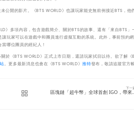
支從未公開的影片。《BTS WORLD》也讓玩家能史無前例接近BTS，他
LD》多項內容，包含遊戲簡介、關於BTS的故事、還有「來自BTS」-
是讓玩家可以在遊戲中和團員進行虛擬互動的系統。此外，事前預約
合當哪位團員的經紀人！
多關於《BTS WORLD》正式上市日期，還請玩家拭目以待。欲了解《B
站
。更多最新消息也會在《BTS WORLD》
推特
發布，敬請追蹤官方
下一
區塊鏈「超牛幣」全球首創 IGO，帶來..