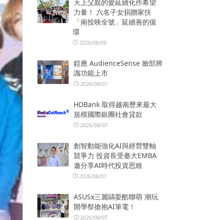
天上父親的愛延續化作希望
力量！ 六名子女捐贈家扶
「南投映全號」延續善的循
環
2026/08/08
鎧應 AudienceSense 臉部辨
識功能上市
2026/08/07
HDBank 取得越南歷來最大
規模國際銀團社會貸款
2026/08/07
創智動能強化AI與經營雙軸
競爭力 投資長受臺大EMBA
邀分享AI時代投資思維
2026/08/07
ASUSx三麗鷗耍酷聯萌 潮玩
開學祭搶抱AI筆電！
2026/08/07