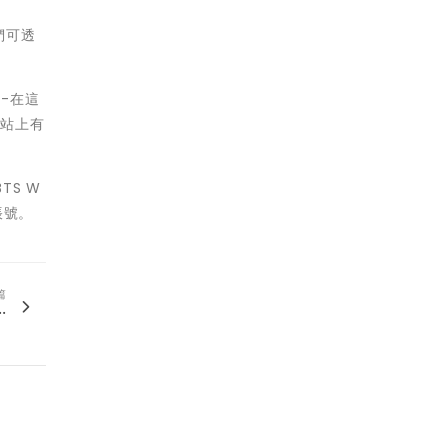
們可透
-在這
網站上有
TS W
帳號。
篇
.