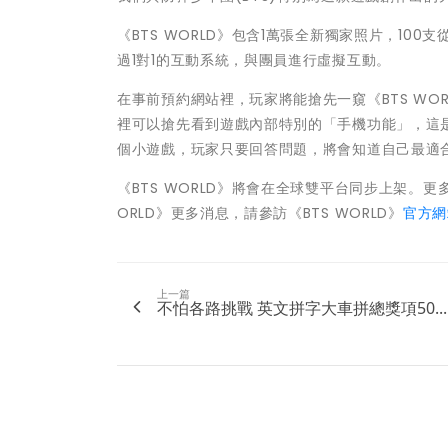
《BTS WORLD》包含1萬張全新獨家照片，100
過1對1的互動系統，與團員進行虛擬互動。
在事前預約網站裡，玩家將能搶先一窺《BTS WOR
裡可以搶先看到遊戲內部特別的「手機功能」，這
個小遊戲，玩家只要回答問題，將會知道自己最適
《BTS WORLD》將會在全球雙平台同步上架。更
ORLD》更多消息，請參訪《BTS WORLD》
官方網
上一篇
不怕各路挑戰 英文拼字大車拼總獎項50...