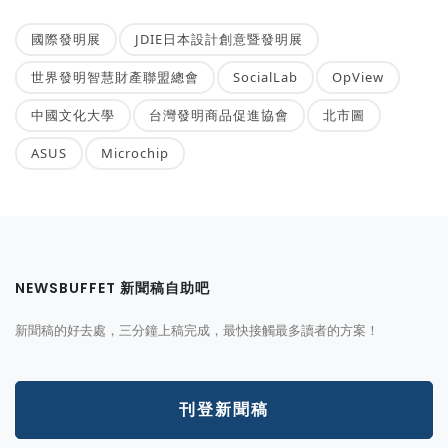
國際發明展
JDIE日本設計創意暨發明展
世界發明智慧財產聯盟總會
SocialLab
OpView
中國文化大學
台灣發明商品促進協會
北市圖
ASUS
Microchip
NEWSBUFFET 新聞稿自助吧
新聞稿的好去處，三分鐘上稿完成，最快接觸最多讀者的方案！
刊登新聞稿