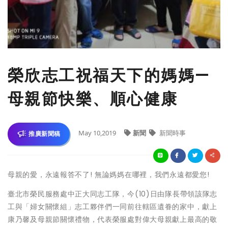
榮欣志工祝福天下的媽媽—
母親節快樂、順心健康
May 10,2019
新聞
新聞時事
推廣新聞稿
母親的愛，永遠報答不了! 無論媽媽在哪裡，我們永遠都愛您!
臺北市榮民服務處中正大同志工隊，今(10)日由隊長帶領該隊志
工與「婦女關懷組」志工夥伴們一同前往轄區遺眷的家中，獻上
康乃馨及母親節關懷禮物，代表榮服處對偉大母親獻上最高的敬