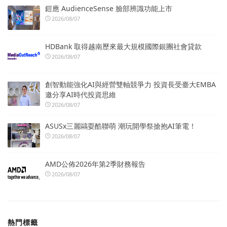
鎧應 AudienceSense 臉部辨識功能上市
2026/08/07
HDBank 取得越南歷來最大規模國際銀團社會貸款
2026/08/07
創智動能強化AI與經營雙軸競爭力 投資長受臺大EMBA
邀分享AI時代投資思維
2026/08/07
ASUSx三麗鷗耍酷聯萌 潮玩開學祭搶抱AI筆電！
2026/08/07
AMD公佈2026年第2季財務報告
2026/08/07
熱門標籤