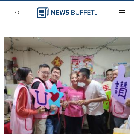
回到首頁
新聞稿分類
登入
刊登