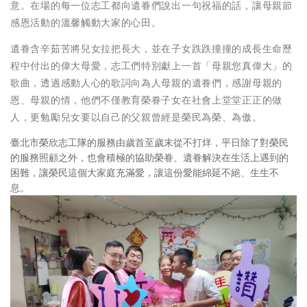
意。在場的每一位志工都向遺眷們說出一句祝福的話，讓母親節
感恩活動的溫馨觸動大家的心田。
遺眷含辛茹苦將兒女拉把長大，並在子女跌跌撞撞的成長生命歷
程中付出的偉大母愛，志工們特別獻上一首「母親您真偉大」的
歌曲，透過感動人心的歌詞向為人母親的遺眷們，感謝母親的
恩、母親的情，他們不僅教育榮眷子女在社會上堂堂正正的做
人，更勉勵兒女要以自己的父親曾經是榮民為榮、為傲。
臺北市榮欣志工隊的服務由歲首至歲末從不打烊，平日除了對榮民
的服務照顧之外，也會積極的協助榮眷、遺眷解決在生活上遇到的
困難，讓榮民這個大家庭充滿愛，讓這份愛能綿延不絕、生生不
息。