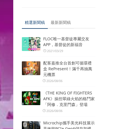
精選新聞稿
最新新聞稿
FLOC唯一基督徒專屬交友
APP，基督徒的新福音
2021/03/29
配客嘉推全台首創可循環禮
盒 RePresent！滿千再抽萬
元機票
2026/08/06
《THE KING OF FIGHTERS
AFK》操控翠綠火焰的格鬥家
「阿修．克里門森」登場
2026/08/06
Microchip攜手美光科技展示
高效能PCIe Gen6儲存架構，