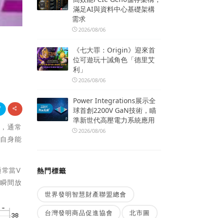
滿足AI與資料中心基礎架構
需求
2026/08/06
《七大罪：Origin》迎來首
位可遊玩十誡角色「德里艾
利」
2026/08/06
Power Integrations展示全
球首創2200V GaN技術，瞄
準新世代高壓電力系統應用
大，通常
2026/08/06
道自身能
通常當V
熱門標籤
易瞬間放
世界發明智慧財產聯盟總會
台灣發明商品促進協會
北市圖