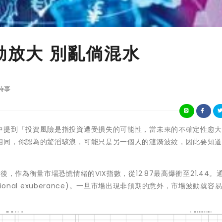
動放大 別亂倘混水
時事
中提到「投資風險是指投資遭受損失的可能性，當未來的不確定性愈
相同，你認為的驚滔駭浪，可能只是另一個人的漣漪波紋，因此要知
，作為衡量市場恐慌情緒的VIX指數，從12.87最高爆衝至21.44。
tional exuberance)。一旦市場出現非預期的意外，市場波動就容