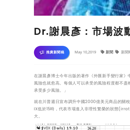
Dr.謝晨彥：市場波
May 10,2019
新聞
新聞
推廣新聞稿
在謝晨彥博士今年出版的著作《外匯新手變行家》
風險也就愈高。每個人可以承受的風險程度都不盡
承受多少風險。」
就在川普週日宣布調升中國2000億美元商品的關稅後
IX低於15時，代表市場進入非理性繁榮的狀態(irra
大。