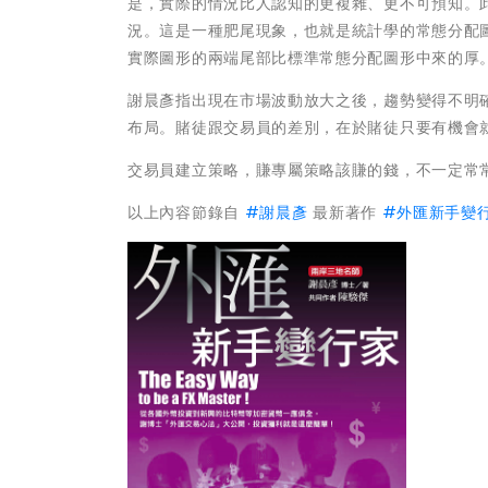
是，實際的情況比人認知的更複雜、更不可預知。
況。這是一種肥尾現象，也就是統計學的常態分配
實際圖形的兩端尾部比標準常態分配圖形中來的厚
謝晨彥指出現在市場波動放大之後，趨勢變得不明
布局。賭徒跟交易員的差別，在於賭徒只要有機會
交易員建立策略，賺專屬策略該賺的錢，不一定常
以上內容節錄自
#
謝晨彥
最新著作
#
外匯新手變