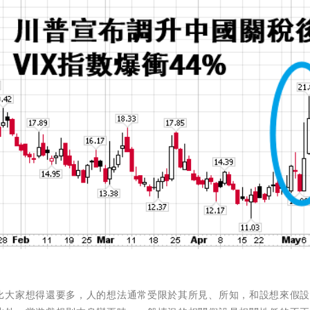
比大家想得還要多，人的想法通常受限於其所見、所知，和設想來假