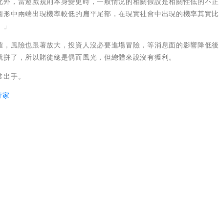
此外，當遊戲規則本身變更時，一般情況的相關假設是相關性低的不
圖形中兩端出現機率較低的扁平尾部，在現實社會中出現的機率其實
。」
確，風險也跟著放大，投資人沒必要進場冒險，等消息面的影響降低
就拼了，所以賭徒總是偶而風光，但總體來說沒有獲利。
常出手。
行家