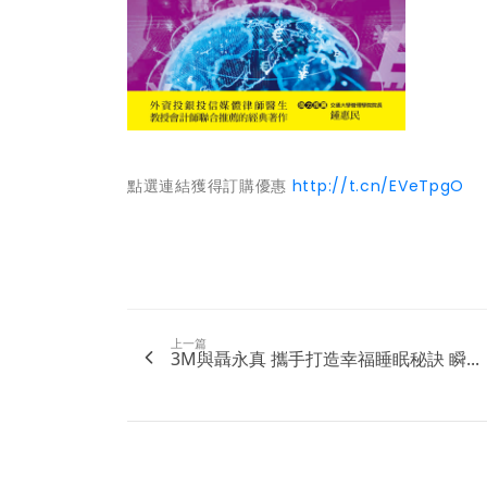
點選連結獲得訂購優惠
http://t.cn/EVeTpgO
上一篇
3M與聶永真 攜手打造幸福睡眠秘訣 瞬...