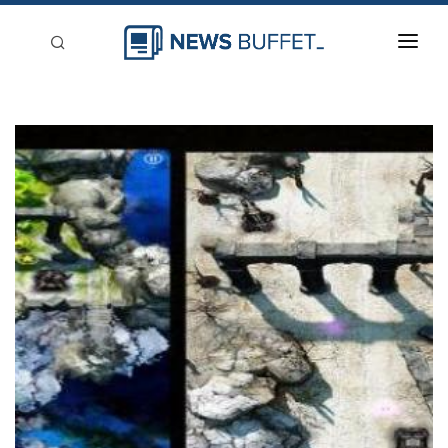
回到首頁
新聞稿分類
登入
刊登