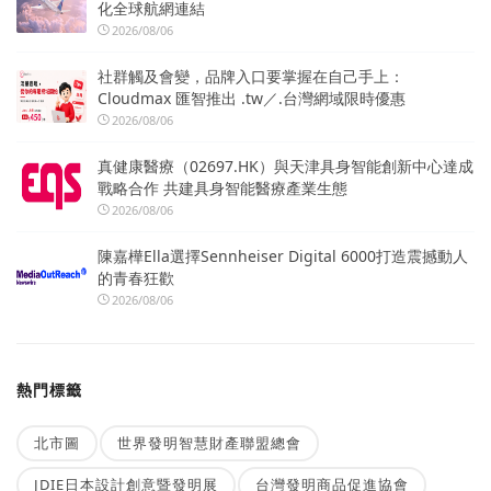
化全球航網連結
2026/08/06
社群觸及會變，品牌入口要掌握在自己手上：
Cloudmax 匯智推出 .tw／.台灣網域限時優惠
2026/08/06
真健康醫療（02697.HK）與天津具身智能創新中心達成
戰略合作 共建具身智能醫療產業生態
2026/08/06
陳嘉樺Ella選擇Sennheiser Digital 6000打造震撼動人
的青春狂歡
2026/08/06
熱門標籤
北市圖
世界發明智慧財產聯盟總會
JDIE日本設計創意暨發明展
台灣發明商品促進協會