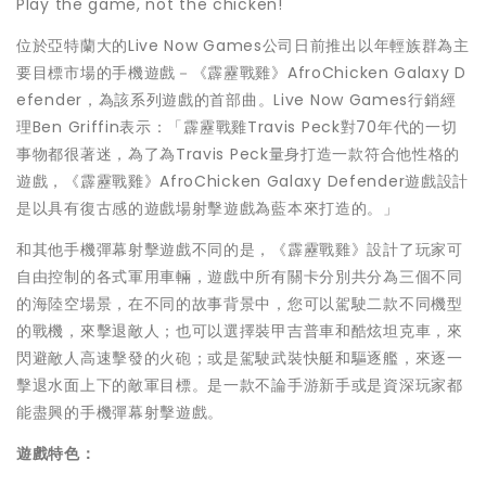
Play the game, not the chicken!
位於亞特蘭大的Live Now Games公司日前推出以年輕族群
為主
要目標市場的手機遊戲－《霹靂戰雞》AfroChicken Galaxy D
efender，為該系列遊戲的首部曲。Live Now Games行銷經
理Ben Griffin表示：「霹靂戰雞Travis Peck對70年代的一切
事物都很著迷，為了為Travis Peck量身打造一款符合他性格的
遊戲，《霹靂戰雞》AfroChicken Galaxy Defender遊戲設計
是以具有復古感的遊戲場射擊遊戲為藍本來打造的。」
和其他手機彈幕射擊遊戲不同的是，《霹靂戰雞》設計了玩家可
自由控制的各式軍用車輛，遊戲中所有關卡分別共分為三個不同
的海陸空場景，在不同的故事背景中，您可以駕駛二款不同機型
的戰機，來擊退敵人；也可以選擇裝甲吉普車和酷炫坦克車，來
閃避敵人高速擊發的火砲；或是駕駛武裝快艇和驅逐艦，來逐一
擊退水面上下的敵軍目標。是一款不論手游新手或是資深玩家都
能盡興的手機彈幕射擊遊戲。
遊戲特色：