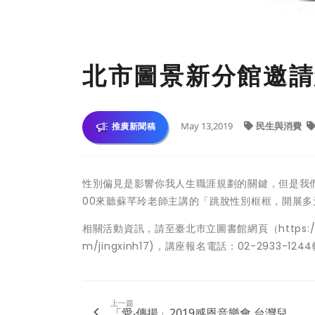
北市圖景新分館邀請
May 13,2019
民生與消費
推廣新聞稿
性別偏見是影響你我人生職涯規劃的關鍵，但是我們可能
00來聽蘇芊玲老師主講的「跳脫性別框框，開展多
相關活動資訊，請至臺北市立圖書館網頁（https://tpml
m/jingxinh17)，講座報名電話：02-2933-1
上一篇
「愛‧傳揚」2019感恩音樂會 台灣兒...