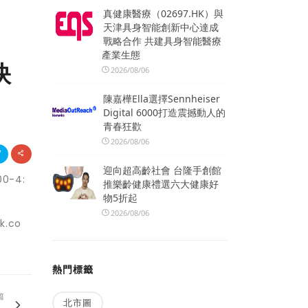
真健康醫療（02697.HK）與
天津具身智能創新中心達成
戰略合作 共建具身智能醫療
產業生態
訣
2026/08/06
陳嘉樺Ella選擇Sennheiser
Digital 6000打造震撼動人的
青春狂歡
2026/08/06
迎向超高齡社會 台隆手創館
-4:
推樂齡健康禮選六大健康好
物5折起
2026/08/06
.co
熱門標籤
篇
北市圖
.