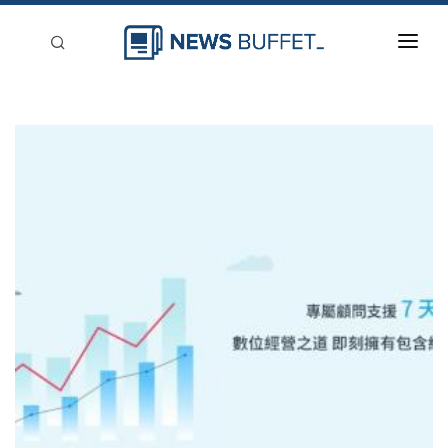
回到首頁
新聞稿分類
登入
刊登