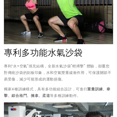
專利多功能水氣沙袋
專利“水+空氣"填充結構，全新水氣沙袋"輕搏擊" 體驗，顛覆您
對傳統沙袋的刻板印象，水和空氣雙重緩衝作用，可保護關節不
易受傷，減少可能形成的運動損傷。
獨家4種訓練模式，具有多功能組合設計，可進行
重量訓練、拳
擊、綜合格鬥、擒拿、柔道
等多種訓練動作。