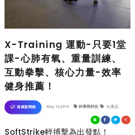
X-Training 運動-只要1堂
課-心肺有氧、重量訓練、
互動拳擊、核心力量-效率
健身推薦！
May 14,2019
科學與科技
3C產品
推廣新聞稿
SoftStrike輕搏擊為出發點！