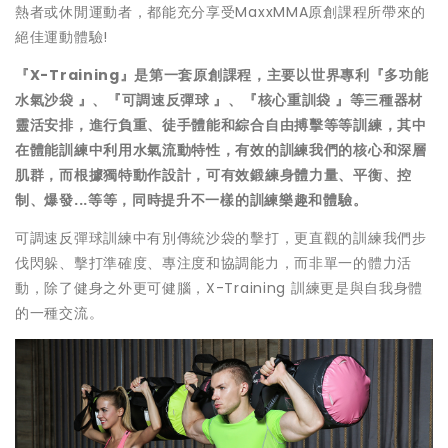
熱者或休閒運動者，都能充分享受MaxxMMA原創課程所帶來的
絕佳運動體驗!
『X-Training』是第一套原創課程，主要以世界專利『多功能
水氣沙袋 』、『可調速反彈球 』、『核心重訓袋 』等三種器材
靈活安排，進行負重、徒手體能和綜合自由搏擊等等訓練，其中
在體能訓練中利用水氣流動特性，有效的訓練我們的核心和深層
肌群，而根據獨特動作設計，可有效鍛練身體力量、平衡、控
制、爆發...等等，同時提升不一樣的訓練樂趣和體驗。
可調速反彈球訓練中有別傳統沙袋的擊打，更直觀的訓練我們步
伐閃躲、擊打準確度、專注度和協調能力，而非單一的體力活
動，除了健身之外更可健腦，X-Training 訓練更是與自我身體
的一種交流。