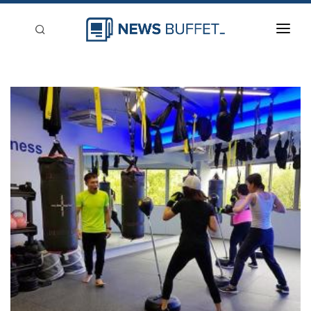
回到首頁
新聞稿分類
登入
刊登