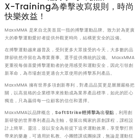
X-Training為拳擊改寫規則，時尚
快樂效益！
MaxxMMA 是來自北美首屈一指的搏擊運動品牌。致力於為更廣
大的拳擊運動愛好者提供外觀更時尚，結構更安全的設備。
在搏擊運動越來越普及，受到更多大眾接受的今天，大多數的品
牌卻依然停留在為專業賽事、選手提供傳統的設備。 MaxxMMA
更重視每個喜愛搏擊運動者的使用感受和運動安全，因此引領創
新革命，為市場創造更適合大眾使用的搏擊系列產品。
MaxxMMA 擁有世界多項創新專利，對產品品質更是層層嚴格把
關，以高規格的企業標準來推動成為業界產品標準，如此的匠心
獨造，只為贏得每一位顧客的信任和選擇。
MaxxMMA以品牌概念，
SoftStrike輕搏擊為出發點
，利用創
新研發的世界專利產品為主軸，發展出獨家的原創課程，課程設
計上簡單、靈活，並以安全為前提下追求運動效果，享受擊打所
帶來的樂趣，可適用於私教、小團體課或團操課，無論是運動狂