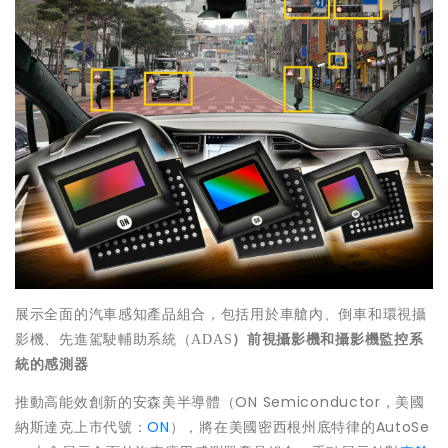
展示全面的汽車感知產品組合，包括用於車艙內、倒車和環視攝
影機、先進駕駛輔助系統（
ADAS
）前視攝影機和攝影機監控系
統的感測器
推動高能效創新的安森美半導體（ON Semiconductor，美國
納斯達克上市代號：
ON
），將在美國密西根州底特律的AutoSe