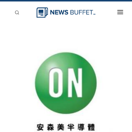
回到首頁
新聞稿分類
登入
刊登