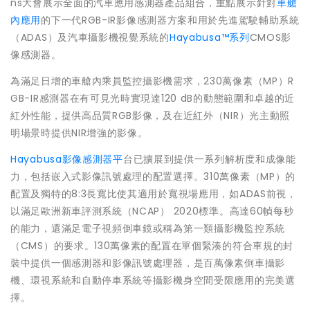
ns大會展示全面的汽車應用感測器產品組合，重點展示針對
車艙
內應用
的下一代RGB-IR影像感測器方案和用於先進駕駛輔助系統
（ADAS）及汽車攝影機視覺系統的
Hayabusa™系列
CMOS影
像感測器。
為滿足日增的車艙內乘員監控攝影機需求，230萬像素（MP）R
GB-IR感測器在有可見光時實現達120 dB的動態範圍和卓越的近
紅外性能，提供高品質RGB影像，及在近紅外（NIR）光主動照
明場景時提供NIR增強的影像。
Hayabusa影像感測器平
台已擴展到提供一系列解析度和成像能
力，包括嵌入式影像訊號處理的配置選擇。310萬像素（MP）的
配置及獨特的8:3長寬比使其適用於寬視場應用，如ADAS前視，
以滿足歐洲新車評測系統（NCAP） 2020標準。高達60幀每秒
的能力，還滿足電子視頻倒車鏡或稱為第一類攝影機監控系統
（CMS）的要求。130萬像素的配置在單個緊湊的符合車規的封
裝中提供一個感測器和影像訊號處理器，是百萬像素倒車攝影
機、環視系統和自動停車系統等攝影機身空間受限應用的完美選
擇。