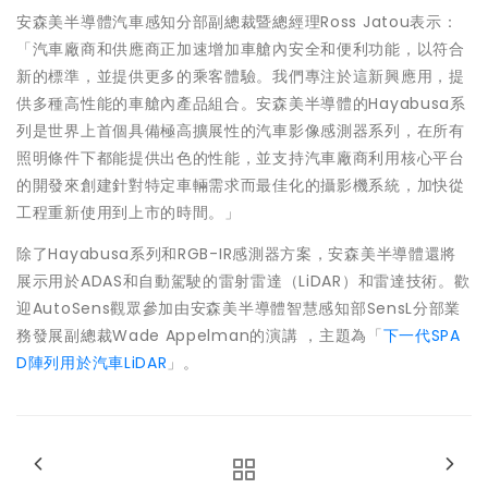
安森美半導體汽車感知分部副總裁暨總經理Ross Jatou表示：
「汽車廠商和供應商正加速增加車艙內安全和便利功能，以符合
新的標準，並提供更多的乘客體驗。我們專注於這新興應用，提
供多種高性能的車艙內產品組合。安森美半導體的Hayabusa系
列是世界上首個具備極高擴展性的汽車影像感測器系列，在所有
照明條件下都能提供出色的性能，並支持汽車廠商利用核心平台
的開發來創建針對特定車輛需求而最佳化的攝影機系統，加快從
工程重新使用到上市的時間。」
除了Hayabusa系列和RGB-IR感測器方案，安森美半導體還將
展示用於ADAS和自動駕駛的雷射雷達（LiDAR）和雷達技術。歡
迎AutoSens觀眾參加由安森美半導體智慧感知部SensL分部業
務發展副總裁Wade Appelman的演講 ，主題為「
下一代SPA
D陣列用於汽車LiDAR
」。