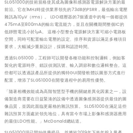
SLG51000的技術規格使其成為圖像和感測器電源解決方案的最
前沿。它在1MHz時提供業界領先的73dB的PSRR，最低輸出電壓
雜訊為10μV（rms）。 LDO穩壓器的7個通道中的每一個都提供
475mA至800mA的輸出電流能力，並且在關機期間整個IC的
低靜態電流小於1μA。 這種小型整合電源解決方案可縮小電路板
空間，同時可配置輸出電壓的設定、排序和資源以滿足多種項目
要求，大幅減少重新設計，採購和認證時間。
透過SLG51000，工程師可以開發各種功能和控制邏輯，例如客
製化的電源時序、錯誤偵測訊號、輸入調節和數位邏輯整合。這
些都可以透過該產品所提供的獨特GUI開發軟體以圖形方式進行
配置，增添了SLG51000在開發過程中的易用性優勢。
「隨著相機效能成為高階智慧型手機的關鍵差異化因素之一，設
備製造商需要在日益緊湊的設備中透過圖像感測器提供最佳的圖
像品質，並因此面臨更嚴格的雜訊預算。 SLD51000在滿足這些
雜訊預算方面處於領先地位，具有當今市場上影像和感測器應用
的最佳LDO性能。」McDonald總結道。
SLG51000現已開始供應樣品，並將於2019年下半年投入量產。