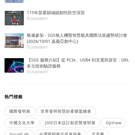
115年苗栗縣城鎮韌性防空演習
2026/08/07
敬邀參加 - SGS無人機暨智慧載具國際法規趨勢研討會
(2026/10/01.嘉義亞創中心)
2026/08/07
【SGS 服務介紹】從 PCIe、USB4 到充電與資安：GRL
多元技術驗證服務
2026/08/07
熱門標籤
國際發明展
世界發明智慧財產聯盟總會
中國文化大學
JDIE日本設計創意暨發明展
OpView
SocialLab
台灣發明商品促進協會
北市圖