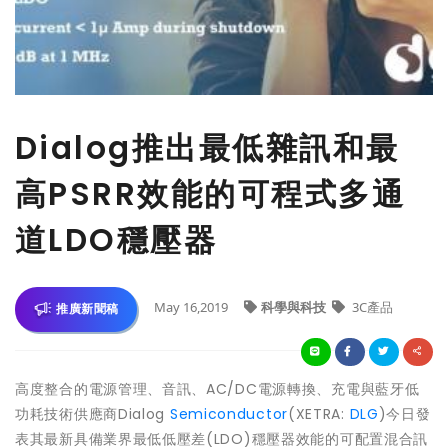
Dialog推出最低雜訊和最
高PSRR效能的可程式多通
道LDO穩壓器
May 16,2019
科學與科技
3C產品
推廣新聞稿
高度整合的電源管理、音訊、AC/DC電源轉換、充電與藍牙低
功耗技術供應商Dialog
Semiconductor
(XETRA:
DLG
)今日發
表其最新具備業界最低低壓差(LDO)穩壓器效能的可配置混合訊