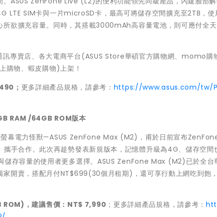
US ZenFone Live (L2)的便利功能領先同級產品，內建臉部
LTE SIM卡與一片microSD卡，最高可將儲存空間擴充至2TB，
所欲擴充容量。同時，其搭載3000mAh高容量電池，則可應付全
。
華碩行動通訊專賣店、各大電商平台(ASUS Store華碩官方購物網、momo購
腦線上購物、蝦皮購物)上架！
490；
更多詳細產品規格，請參考：
https://www.asus.com/tw/
B RAM /64GB ROM版本
力怪獸—ASUS ZenFone Max (M2)，甫於日前宣布ZenFone
》攜手合作。此次再趁勢發表新規版本，記憶體升級為4G、儲存空間
容量的使用者更多選擇。ASUS ZenFone Max (M2)已於全
開賣，搭配月付NT$699(30個月租期)，還可享行動上網吃到飽，
！
B ROM)
，建議售價：NT$ 7,990
；更多詳細產品規格，請參考：
htt
2/