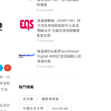
時優惠
2026/08/06
真健康醫療（02697.HK）與
雙
天津具身智能創新中心達成
戰略合作 共建具身智能醫療
產業生態
2026/08/06
陳嘉樺Ella選擇Sennheiser
Digital 6000打造震撼動人的
青春狂歡
2026/08/06
出新一代
屬漸層配
熱門標籤
超窄邊
北市圖
國際發明展
，確保照
中國文化大學
SocialLab