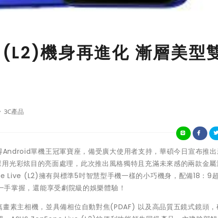
ve (L2)機身再進化 漸層美型
3C產品
上市首月即奪得Android單機王冠軍寶座，備受廣大使用者支持，華碩今日宣布推
L2)，機身採用光彩炫目的亮面處理，此次推出風格獨特且充滿未來感的兩款金
e Live (L2)擁有與標準5吋智慧型手機一樣的小巧機身，配備18：9
可輕鬆一手掌握，還能享受劇院級的娛樂體驗！
析度800萬畫素主相機，並具備相位自動對焦(PDAF) 以及高品質五鏡式鏡頭