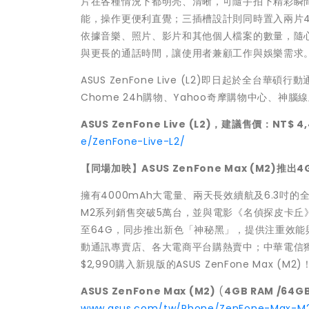
片在各種情況下都明亮、清晰，可隨手拍下精彩瞬間。AS
能，操作更便利直覺；三插槽設計則同時置入兩片4G 
依據音樂、照片、影片和其他個人檔案的數量，隨心
與更長的通話時間，讓使用者兼顧工作與娛樂需求
ASUS ZenFone Live (L2)即日起於全台
Chome 24h購物、Yahoo奇摩購物中心、神
ASUS ZenFone Live (L2)
，建議售價：NT$ 4,
e/ZenFone-Live-L2/
【同場加映】ASUS ZenFone Max (M2)推出4G
擁有4000mAh大電量、兩天長效續航及6.3吋的全螢幕電
M2系列銷售突破5萬台，並與電影《名偵探皮卡丘
至64G，同步推出新色「神秘黑」，提供注重效能與儲存
動通訊專賣店、各大電商平台購熱賣中；中華電信獨家
$2,990購入新規版的ASUS ZenFone Max (M2)
ASUS ZenFone Max (M2)
(
4GB RAM /64G
www.asus.com/tw/Phone/ZenFone-Max-M