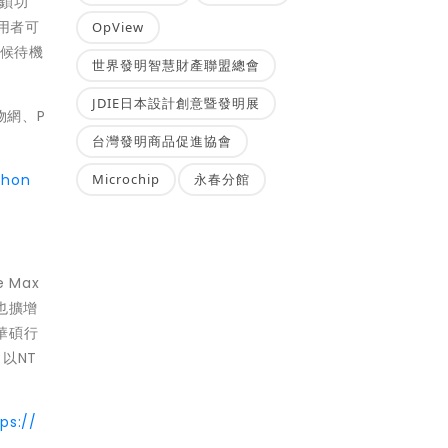
解鎖功
使用者可
OpView
天候待機
世界發明智慧財產聯盟總會
JDIE日本設計創意暨發明展
物網、P
台灣發明商品促進協會
Phon
Microchip
永春分館
 Max
也擴增
台華碩行
以NT
ps://