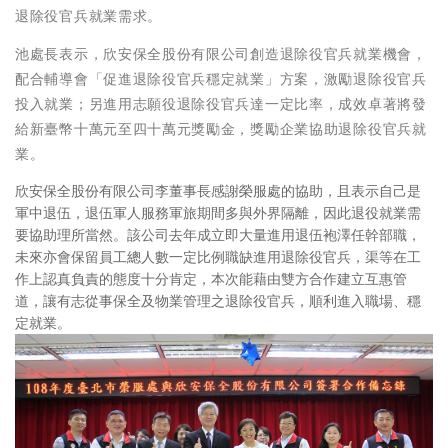
退除役官兵就業需求。
池處長表示，欣安保全股份有限公司創造退除役官兵就業機會，
配合輔導會「促進退除役官兵穩定就業」方案，激勵退除役官兵
投入就業；另進用志願役退除役官兵達一定比率，成效卓著將發
給新臺幣十萬元至四十萬元獎勵金，獎勵企業協助退除役官兵就
業。
欣安保全股份有限公司李董事長感謝榮服處的協助，且表示自己是
軍中退伍，退伍軍人服務軍旅期間多與外界隔離，因此退役就業需
要協助理所當然。該公司去年成立即大量進用退伍袍澤任幹部職，
未來亦會保留員工總人數一定比例職缺進用退除役官兵，渠等在工
作上認真負責的態度十分肯定，本次能藉由雙方合作建立互惠管
道，讓有志從事保全及物業管理之退除役官兵，順利進入職場、穩
定就業。