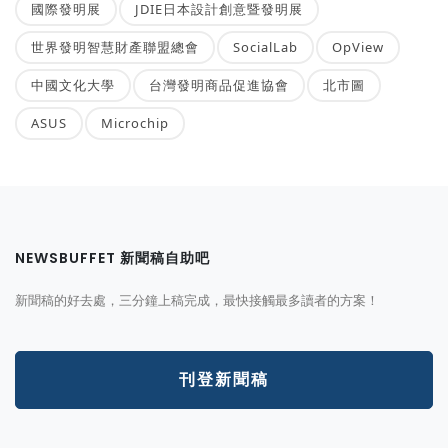
國際發明展
JDIE日本設計創意暨發明展
世界發明智慧財產聯盟總會
SocialLab
OpView
中國文化大學
台灣發明商品促進協會
北市圖
ASUS
Microchip
NEWSBUFFET 新聞稿自助吧
新聞稿的好去處，三分鐘上稿完成，最快接觸最多讀者的方案！
刊登新聞稿