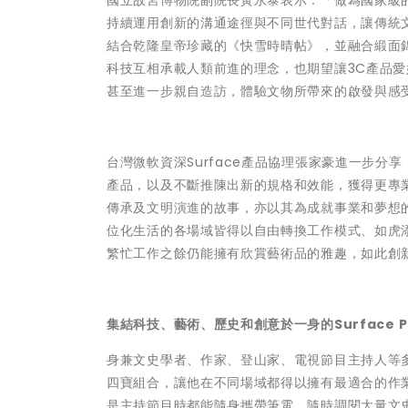
國立故宮博物院副院長黃永泰表示：「做為國家級
持續運用創新的溝通途徑與不同世代對話，讓傳統文物
結合乾隆皇帝珍藏的《快雪時晴帖》，並融合緞面
科技互相承載人類前進的理念，也期望讓3C產品
甚至進一步親自造訪，體驗文物所帶來的啟發與感
台灣微軟資深Surface產品協理張家豪進一步分
產品，以及不斷推陳出新的規格和效能，獲得更專
傳承及文明演進的故事，亦以其為成就事業和夢想
位化生活的各場域皆得以自由轉換工作模式、如虎
繁忙工作之餘仍能擁有欣賞藝術品的雅趣，如此創
集結科技、藝術、歷史和創意於一身的Surface 
身兼文史學者、作家、登山家、電視節目主持人等
四寶組合，讓他在不同場域都得以擁有最適合的作業工
是主持節目時都能隨身攜帶筆電，隨時調閱大量文