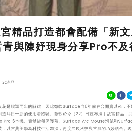
手故宮精品打造都會配備「新
哲青與陳妤現身分享Pro不及
3C產品
花是脫穎而出的關鍵，因此微軟Surface自6年前在台開賣以來，不
創造耳目一新的使用者體驗。微軟於今（22）日宣布攜手故宮精品，
o 6本機、實體鍵盤保護蓋、Surface Arc Mouse滑鼠和Surfa
裝，以古典美學為科技生活加溫，再度展現科技與古典的巧妙結合。