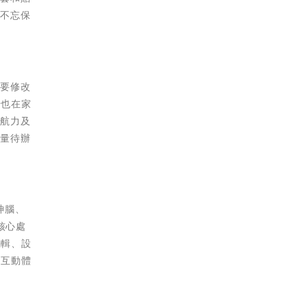
然不忘保
需要修改
妤也在家
續航力及
大量待辦
神腦、
四核心處
編輯、設
的互動體