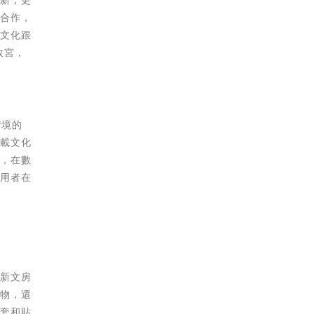
出新，更
6合作，
達文化跟
故宮，
情境的
記載文化
下，在數
使用者在
次新文房
文物，還
護套和貼