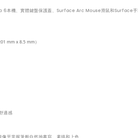
6本機、實體鍵盤保護蓋、Surface Arc Mouse滑鼠和Surface
201 mm x 8.5 mm）
和舒適感
能像平常握筆般自然地書寫、素描和上色