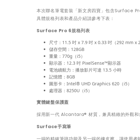
本次聯名筆電套裝「新文房四寶」包含Surface Pro 
具體規格列表和產品介紹請參考下表：
Surface Pro 6規格列表
尺寸：11.5 吋 x 7.9 吋 x 0.33 吋（292 mm x 
儲存空間：128GB
重量：770g（i5）
顯示器：12.3 吋 PixelSense™顯示器
電池續航力：播放影片可達 13.5 小時
記憶體：8GB
圖形卡：Intel® UHD Graphics 620（i5）
處理器：8250U（i5）
實體鍵盤保護蓋
採用新一代 Alcantara® 材質，兼具精緻的外觀
Surface手寫筆
一端的精確筆跡功能及另一端的橡皮擦，讓使用者