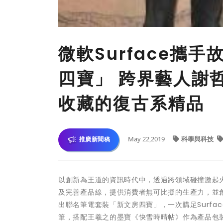
微軟Surface攜
四寶」 跨界藝人謝
收藏的復古系精品
May 22,2019
科學與科技
推廣新聞稿
以創新為王道的資訊時代中，透過跨領域碰撞激起火
及完善產品線，提供消費者無可比擬的生產力，並
出聯名筆電套裝「新文房四寶」，一次購足Surface Pr
筆，搭配王羲之的墨寶《快雪時晴帖》作為產品包