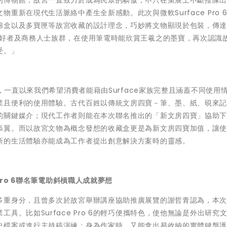
的博物館，故宮一直致力於成為民眾的驕傲，不只在策展上不斷推陳
重新在現代生活脈絡中產生全新感動。此次與微軟Surface Pro 
錦盒以及多寶匣等故宮收藏的設計理念，巧妙將文物顯現於包裝，傳
愛好者及商務人士族群，在使用筆電時能欣賞王羲之的墨寶，再次認識
受。」
享，一直以來我們希望消費者能藉由Surface家族完整且涵蓋不同使用
業且便利的使用體驗。古代百姓以傳統文房四寶－筆、墨、紙、硯來
的關鍵媒介；現代工作者則能在本次聯名推出的「新文房四寶」協助
添翼。而以故宮文物為概念發想的收藏盒更是為新文房四寶加值，讓
新的生活體驗亦能成為工作者提出創意解決方案時的靈感。
Pro 6聯名筆電助斜槓職人成就夢想
多重身分，且曾多次於故宮舉辦講座協助推廣展覽的謝哲青認為，本
具。比如Surface Pro 6的輕巧便攜特色，使他無論是外出研究
史檔案或進行主持稿演練；身為作家時，又能拿出易收納的實體鍵盤