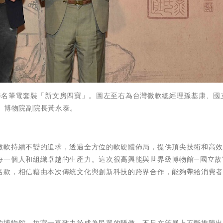
聯名筆電套裝「新文房四寶」。圖左至右為台灣微軟總經理孫基康、國
博物院副院長黃永泰。
微軟持續不變的追求，透過全方位的軟硬體佈局，提供頂尖技術和高
每一個人和組織卓越的生產力。這次很高興能與世界級博物館—國立故
名款，相信藉由本次傳統文化與創新科技的跨界合作，能夠帶給消費