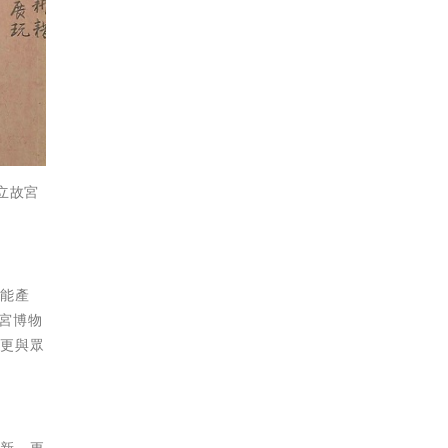
立故宮
效能產
宮博物
者更與眾