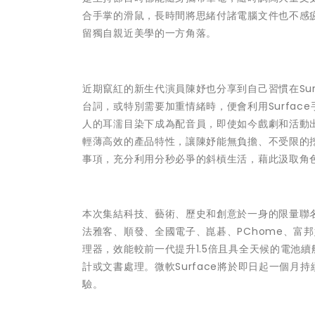
合手掌的滑鼠，長時間將思緒付諸電腦文件也不感
留獨自親近美學的一方角落。
近期竄紅的新生代演員陳妤也分享到自己習慣在Sur
台詞，或特別需要加重情緒時，便會利用Surfa
人的耳濡目染下成為配音員，即使如今戲劇和活動出席
輕薄高效的產品特性，讓陳妤能無負擔、不受限的
事項，充分利用分秒必爭的斜槓生活，藉此汲取角
本次集結科技、藝術、歷史和創意於一身的限量聯名
法雅客、順發、全國電子、崑碁、PChome、富邦媒體、
理器，效能較前一代提升1.5倍且具全天候的電池續航力
計或文書處理。微軟Surface將於即日起一個
驗。