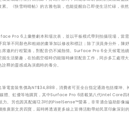
疲累。《快雪時晴帖》的古雅包裝，也能提醒自己即使生活忙碌，依
face Pro 6上彙整劇本和場次表，並以平板模式帶到拍攝現場，當
ce手寫筆不同顏色和粗細的畫筆加以修改和標註；除了演員身分外，陳
邀約行程緊湊，對配音仍不減熱情。Surface Pro 6全天候電池
挖掘生活樂趣，在拍戲空檔時仍能隨時練習配音工作，同步多工處理
色詮釋的靈感成為演戲時的養分。
筆電套裝售價為NT$34,888，消費者可至全台指定通路包括燦坤、
虹優等地購買，其中Surface Pro 6搭載第八代Intel Core
。另也因其配備12.3吋的PixelSense™螢幕，非常適合協助影像
月持續推廣新文房四寶，屆時將透過更多線上宣傳活動帶給民眾印象深刻