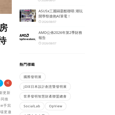
2026/08/07
ASUSx三麗鷗耍酷聯萌 潮玩
開學祭搶抱AI筆電！
2026/08/07
文房
AMD公佈2026年第2季財務
待
報告
2026/08/07
熱門標籤
國際發明展
JDIE日本設計創意暨發明展
斷更新
世界發明智慧財產聯盟總會
共同推
ce手寫
SocialLab
OpView
現場更邀