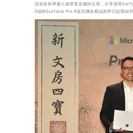
請知名跨界藝人謝哲青及陳妤出席，分享使用Surfa
0組的Surface Pro 6故宮聯名精品款即日起開