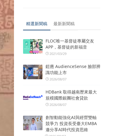
精選新聞稿
最新新聞稿
FLOC唯一基督徒專屬交友
APP，基督徒的新福音
2021/03/29
鎧應 AudienceSense 臉部辨
識功能上市
2026/08/07
HDBank 取得越南歷來最大
規模國際銀團社會貸款
2026/08/07
創智動能強化AI與經營雙軸
競爭力 投資長受臺大EMBA
邀分享AI時代投資思維