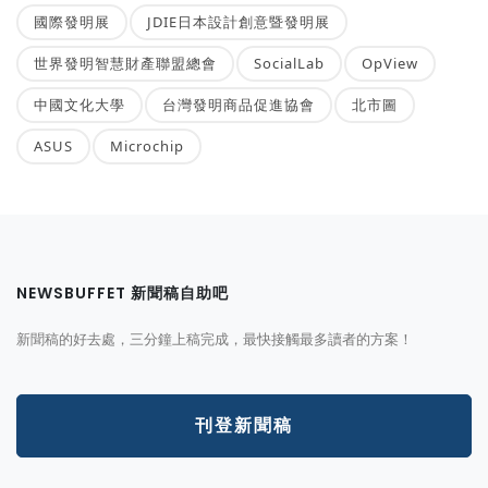
國際發明展
JDIE日本設計創意暨發明展
世界發明智慧財產聯盟總會
SocialLab
OpView
中國文化大學
台灣發明商品促進協會
北市圖
ASUS
Microchip
NEWSBUFFET 新聞稿自助吧
新聞稿的好去處，三分鐘上稿完成，最快接觸最多讀者的方案！
刊登新聞稿