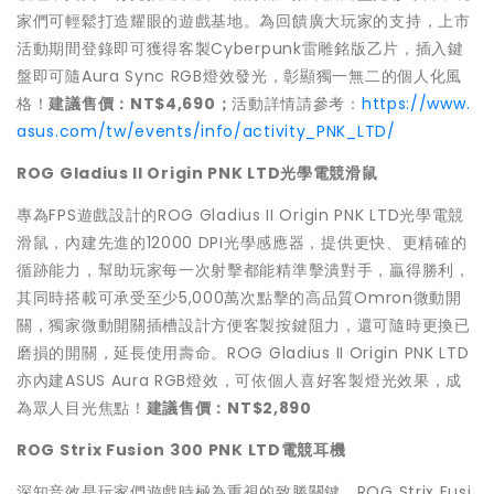
家們可輕鬆打造耀眼的遊戲基地。為回饋廣大玩家的支持，上市
活動期間登錄即可獲得客製Cyberpunk雷雕銘版乙片，插入鍵
盤即可隨Aura Sync RGB燈效發光，彰顯獨一無二的個人化風
格！
建議售價：NT$4,690；
活動詳情請參考：
https://www.
asus.com/tw/events/info/activity_PNK_LTD/
ROG Gladius II Origin
PNK LTD
光學電競滑鼠
專為FPS遊戲設計的ROG Gladius II Origin PNK LTD光學電競
滑鼠，內建先進的12000 DPI光學感應器，提供更快、更精確的
循跡能力，幫助玩家每一次射擊都能精準擊潰對手，贏得勝利，
其同時搭載可承受至少5,000萬次點擊的高品質Omron微動開
關，獨家微動開關插槽設計方便客製按鍵阻力，還可隨時更換已
磨損的開關，延長使用壽命。ROG Gladius II Origin PNK LTD
亦內建ASUS Aura RGB燈效，可依個人喜好客製燈光效果，成
為眾人目光焦點！
建議售價：NT$2,890
ROG Strix Fusion 300
PNK LTD
電競耳機
深知音效是玩家們遊戲時極為重視的致勝關鍵，ROG Strix Fusi