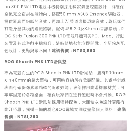
on 300 PNK LTD電競耳機特別採用獨家氣密腔體設計，能確保
空氣完全密封在腔體內，搭配50 mm ASUS Essence驅動器，
提供逼真而細膩的音效，再加上7.1聲道虛擬環繞音效，為玩家們
打造身歷其境的遊戲體驗。配備USB 2.0及3.5mm音訊接頭，R
OG Strix Fusion 300 PNK LTD電競耳機可與PC、Mac、行動
裝置及各式遊戲主機相容，隨時隨地都能立即開戰，全新粉灰配
色設計，更顯與眾不同！
建議售價：NT$3,590
ROG Sheath
PNK LTD
滑鼠墊
專為電競而生的ROG Sheath PNK LTD滑鼠墊，擁有900mm
X 440mm的超大面積，可同時容納所有電競配備。其獨特針織
表面可確保像素級精確的追蹤效能；底部採用防滑橡膠材質，可
牢牢固定於各種桌面，確保玩家們在進行遊戲時不會滑動。ROG
Sheath PNK LTD滑鼠墊採用獨特配色，大面積灰色設計更藏有
防汙巧思，獨樹一幟的粉色ROG電域文圖紋盡顯個人風格！
建議
售價：NT$1,290