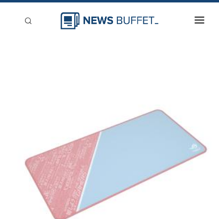
回到首頁
新聞稿分類
登入
刊登