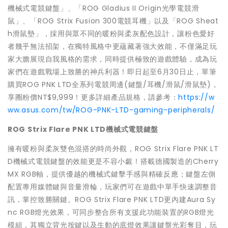
機械式電競鍵盤」、「ROG Gladius II Origin光學電競滑
鼠」、「ROG Strix Fusion 300電競耳機」以及「ROG Sheat
h滑鼠墊」，採用與眾不同的暖粉與柔灰配色設計，讓粉色愛好
者幾乎無法招架，在獨特風格中更蘊藏著強大效能，不僅滿足玩
家大膽展現自我風格的需求，同時提供極致的遊戲體驗，成為玩
家們在遊戲戰場上致勝的神兵利器！即日起至6月30日止，單筆
購買ROG PNK LTD全系列電競周邊(鍵盤/耳機/滑鼠/滑鼠墊)，
享圈粉價NT$9,999！更多詳細產品規格，請參考：
https://w
ww.asus.com/tw/ROG-PNK-LTD-gaming-peripherals/
ROG Strix Flare
PNK LTD
機械式電競鍵盤
擁有暖粉與柔灰雙色混搭的時尚外觀，ROG Strix Flare PNK LT
D機械式電競鍵盤的效能更是不容小覷！搭載德國製造的Cherry
MX RGB軸，提供優越的機械式鍵擊手感與精確反應；鍵盤左側
配置專用媒體鍵與音量滑輪，玩家們可在遊戲中單手快速調整音
訊，掌控致勝關鍵。ROG Strix Flare PNK LTD更內建Aura Sy
nc RGB燈光效果，可同步整合所有支援此功能裝置的RGB燈光
模組，其獨立背光按鍵以及生動的底燈效果讓鍵盤光彩奪目，玩