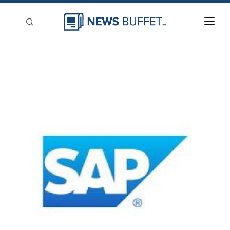
回到首頁
新聞稿分類
登入
刊登