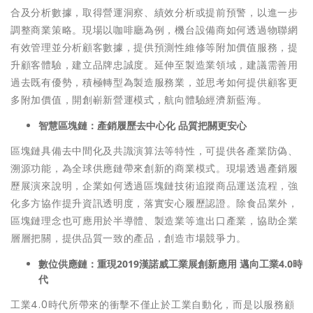
合及分析數據，取得營運洞察、績效分析或提前預警，以進一步
調整商業策略。現場以咖啡廳為例，機台設備商如何透過物聯網
有效管理並分析顧客數據，提供預測性維修等附加價值服務，提
升顧客體驗，建立品牌忠誠度。延伸至製造業領域，建議需善用
過去既有優勢，積極轉型為製造服務業，並思考如何提供顧客更
多附加價值，開創嶄新營運模式，航向體驗經濟新藍海。
智慧區塊鏈
：產銷履歷去中心化
品質把關更安心
區塊鏈具備去中間化及共識演算法等特性，可提供各產業防偽、
溯源功能，為全球供應鏈帶來創新的商業模式。現場透過產銷履
歷展演來說明，企業如何透過區塊鏈技術追蹤商品運送流程，強
化多方協作提升資訊透明度，落實安心履歷認證。除食品業外，
區塊鏈理念也可應用於半導體、製造業等進出口產業，協助企業
層層把關，提供品質一致的產品，創造市場競爭力。
數位供應鏈：重現
2019
漢諾威工業展創新應用
邁向工業
4.0
時
代
工業4.0時代所帶來的衝擊不僅止於工業自動化，而是以服務顧