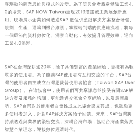
客驅動的商業思維與模式的改變。為了讓與會者親身體驗工業4.
0的場景，SAP NOW Taiwan重現2019漢諾威工業展創新應
用。現場展示企業如何透過SAP 數位供應鏈解決方案整合研發、
規劃、生產、運籌到機台維護，掌握端到端的供應鏈流程，將每
一個環節的資料數位化、洞察自動化，有效提升管理效率，迎向
工業4.0浪潮。
SAP在台灣深耕逾20年，除了具備豐富的產業經驗，更擁有為數
眾多的使用者。為了能讓SAP使用者有互相交流的平台，SAP台
灣的使用者自主成立台灣思愛普使用者協會（Taiwan SAP User
Group）。在這協會中，使用者們可共享訊息並接受有關SAP解
決方案及服務的培訓，更能透過交流會分享經驗，以及最新趨
勢。SAP台灣對於使用者自發性成立此協會樂見其成，也鼓勵更
多使用者加入，針對SAP解決方案給予回饋。未來，SAP台灣將
持續透過與業界的緊密交流，深耕台灣市場，協助台灣產業落實
智慧企業理念，迎接數位經濟時代。