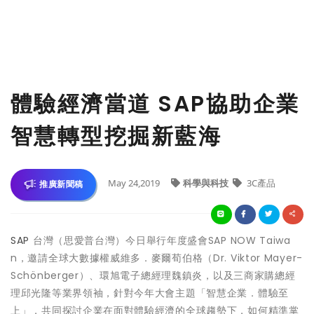
體驗經濟當道 SAP協助企業
智慧轉型挖掘新藍海
May 24,2019
科學與科技
3C產品
推廣新聞稿
SAP
台灣（思愛普台灣）今日舉行年度盛會SAP NOW Taiwa
n，邀請全球大數據權威維多．麥爾荀伯格（Dr. Viktor Mayer-
Schönberger）、環旭電子總經理魏鎮炎，以及三商家購總經
理邱光隆等業界領袖，針對今年大會主題「智慧企業．體驗至
上」，共同探討企業在面對體驗經濟的全球趨勢下，如何精準掌