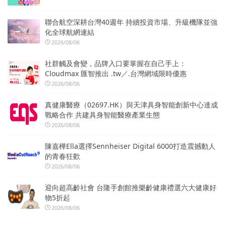
聯合航空深耕台灣40週年 持續投資市場、升級機隊並強
化全球航網連結
2026/08/06
社群觸及會變，品牌入口要掌握在自己手上：
Cloudmax 匯智推出 .tw／.台灣網域限時優惠
2026/08/06
真健康醫療（02697.HK）與天津具身智能創新中心達成
戰略合作 共建具身智能醫療產業生態
2026/08/06
陳嘉樺Ella選擇Sennheiser Digital 6000打造震撼動人
的青春狂歡
2026/08/06
迎向超高齡社會 台隆手創館推樂齡健康禮選六大健康好
物5折起
2026/08/06