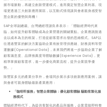
握市場脈動，再建立創新營運模式，進而奠定智慧企業利基。現
場更透過三大創新應用展區，以互動式情境讓與會者親身感受智
慧企業的優勢與商機！
SAP全球副總裁、台灣總經理謝良承表示：「體驗經濟時代來
臨，如何提升顧客體驗成為企業營運的關鍵重點。企業應跳脫過
去以成本為主的框架，打造從顧客需求出發的思維模式。SAP以
往透過豐富的解決方案協助企業有效管理供應鏈、財務資料等營
運數據(Operational Data)，未來我們將進一步協助企業了解
顧客滿意度、品牌推薦度等體驗數據(Experience Data)，更
精準掌握顧客需求，進一步優化商業流程，提升企業競爭優
勢。」
除豐富多元的產業分享外，會場同步展示多項創新應用案例，讓
與會者可親身體驗最新產業應用：
「咖啡即服務」智慧企業體驗：優化顧客體驗
驅動客製化服
務模式
體驗經濟時代下，為提供客製化的產品與服務，企業需能即時整