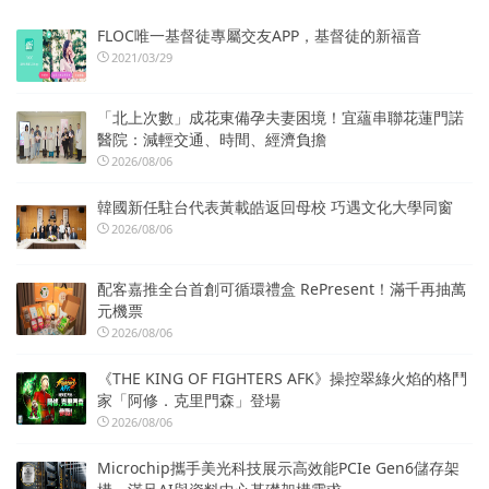
FLOC唯一基督徒專屬交友APP，基督徒的新福音
2021/03/29
「北上次數」成花東備孕夫妻困境！宜蘊串聯花蓮門諾
醫院：減輕交通、時間、經濟負擔
2026/08/06
韓國新任駐台代表黃載皓返回母校 巧遇文化大學同窗
2026/08/06
配客嘉推全台首創可循環禮盒 RePresent！滿千再抽萬
元機票
2026/08/06
《THE KING OF FIGHTERS AFK》操控翠綠火焰的格鬥
家「阿修．克里門森」登場
2026/08/06
Microchip攜手美光科技展示高效能PCIe Gen6儲存架