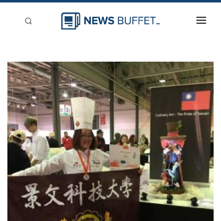
回到首頁
新聞稿分類
登入
刊登