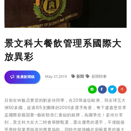
景文科大餐飲管理系國際大
放異彩
May 27,2019
新聞
新聞時事
推廣新聞稿
目前在W飯店實習的劉姿伶同學，在2018遠征歐洲，與全球五大
洲50多國，超過105支團隊的2000多選手角逐，奪下盧森堡世界
盃國際廚藝競賽-藝術類杏仁膏組的銀牌，為國爭光！姿伶分享
到，景文科大在大二時會舉辦甄選，選出優秀的選手，不僅能接
受學校與業界師資的專業協助，同時也能接觸在廚藝業界的廣大