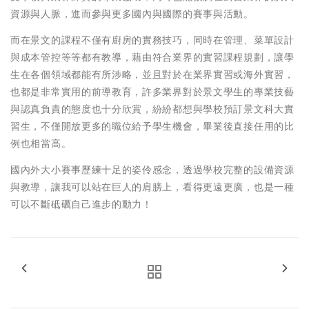
資源與人脈，進而參與更多國內與國際的賽事與活動。
而在景文的課程不僅有廚房的實務技巧，同時在管理、菜單設計
與成本管控等等都有教導，藉由符合業界的實習課程規劃，讓學
生在各個領域都能有所涉略，並且對於在業界實習或海外實習，
也都是非常實用的前導教育，許多業界對於景文學生的專業技藝
與認真負責的態度也十分欣賞，紛紛都想與學校預訂景文科大實
習生，不僅開放更多的職位給予學生機會，畢業後直接任用的比
例也相當高。
國內外大小賽事歷練十足的姿伶感念，透過學校完整的設備資源
與教導，讓我可以站在巨人的肩膀上，看得更遠更廣，也是一種
可以不斷砥礪自己進步的動力！