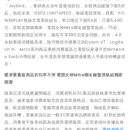
「Jaybird」，重磅推出全年度最強折扣，全館商品破盤下殺5折
起，包括全新「G502 LIGHTSPEED」無線電競滑鼠，搭配「PO
WERPLAY無線充電系統組合」單日限定下殺64折，只要5,490
元，及蝦皮購物獨家「電競女神Mita聯名鍵盤滑鼠組」75折。
活動期間刷指定信用卡，最高可享380元現金回饋。此外，4天
全館累積消費最高者，除可獲得市價萬元的Dyson V7，Logite
ch G、Astro系列商品累積消費最高之電競玩家還可把Nintend
o Switch帶回家，全年度高單價電腦周邊優惠入手最佳時機趁現
在！
暖身重量級商品折扣享不停 電競女神Mita聯名鍵盤滑鼠組獨家
開賣
隨著沉浸式娛樂趨勢崛起，消費者對於3C產品的規格要求也漸漸
提高，越來越多消費者願意投資高單價商品，為自己增添最新設
備。蝦皮購物觀察，電腦周邊商品如電競鍵盤、無線藍牙喇叭、
無線耳機，普遍來說比起一般3C周邊商品價格更高，針對此類商
品，消費者不會單純因為低價而選擇購買，反而更傾向依據自身
需求來挑選最適合自己的商品。為此，蝦皮購物於「
羅技超級品