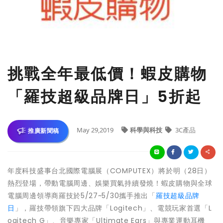
挑戰全年最低價！蝦皮購物
「羅技超級品牌日」5折起
May 29,2019
科學與科技
3C產品
推廣新聞稿
年度科技盛事台北國際電腦展（COMPUTEX）將於明（28日）
熱烈登場，帶動電腦周邊、娛樂買氣持續發燒！蝦皮購物與全球
電腦周邊領導商羅技於5/27~5/30攜手推出「
羅技超級品牌
日
」，羅技帶領旗下四大品牌「Logitech」、電競玩家首選「L
ogitech G」、音樂專家「Ultimate Ears」與專業運動耳機