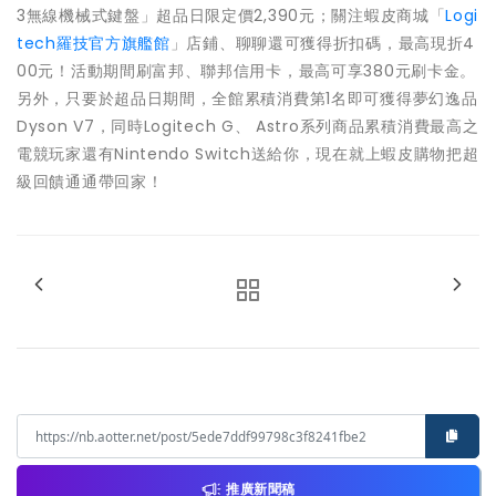
3無線機械式鍵盤」超品日限定價2,390元；關注蝦皮商城「
Logi
tech羅技官方旗艦館
」店鋪、聊聊還可獲得折扣碼，最高現折4
00元！活動期間刷富邦、聯邦信用卡，最高可享380元刷卡金。
另外，只要於超品日期間，全館累積消費第1名即可獲得夢幻逸品
Dyson V7，同時Logitech G、 Astro系列商品累積消費最高之
電競玩家還有Nintendo Switch送給你，現在就上蝦皮購物把超
級回饋通通帶回家！
推廣新聞稿