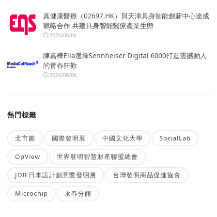
真健康醫療（02697.HK）與天津具身智能創新中心達成
戰略合作 共建具身智能醫療產業生態
2026/08/06
陳嘉樺Ella選擇Sennheiser Digital 6000打造震撼動人
的青春狂歡
2026/08/06
熱門標籤
北市圖
國際發明展
中國文化大學
SocialLab
OpView
世界發明智慧財產聯盟總會
JDIE日本設計創意暨發明展
台灣發明商品促進協會
Microchip
永春分館