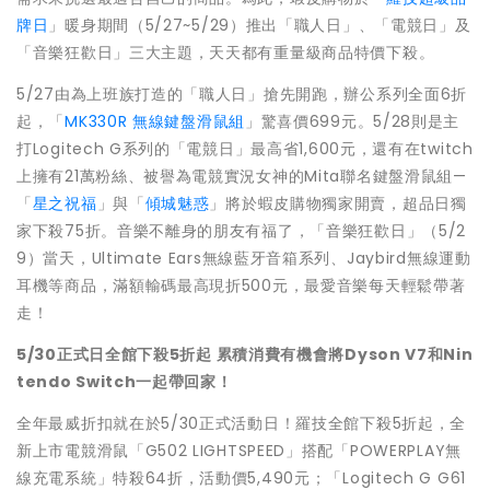
牌日
」暖身期間（5/27~5/29）推出「職人日」、「電競日」及
「音樂狂歡日」三大主題，天天都有重量級商品特價下殺。
5/27由為上班族打造的「職人日」搶先開跑，辦公系列全面6折
起，「
MK330R 無線鍵盤滑鼠組
」驚喜價699元。5/28則是主
打Logitech G系列的「電競日」最高省1,600元，還有在twitch
上擁有21萬粉絲、被譽為電競實況女神的Mita聯名鍵盤滑鼠組—
「
星之祝福
」與「
傾城魅惑
」將於蝦皮購物獨家開賣，超品日獨
家下殺75折。音樂不離身的朋友有福了，「音樂狂歡日」（5/2
9）當天，Ultimate Ears無線藍牙音箱系列、Jaybird無線運動
耳機等商品，滿額輸碼最高現折500元，最愛音樂每天輕鬆帶著
走！
5/30
正式日全館下殺5折起 累積消費有機會將Dyson V7和Nin
tendo Switch一起帶回家！
全年最威折扣就在於5/30正式活動日！羅技全館下殺5折起，全
新上市電競滑鼠「G502 LIGHTSPEED」搭配「POWERPLAY無
線充電系統」特殺64折，活動價5,490元；「Logitech G G61