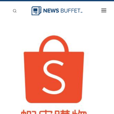
回到首頁
新聞稿分類
登入
刊登