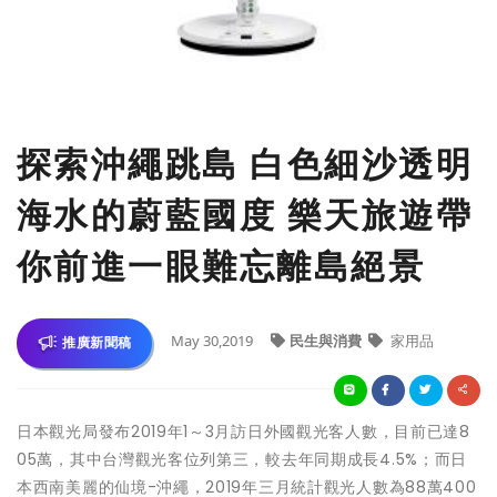
探索沖繩跳島 白色細沙透明
海水的蔚藍國度 樂天旅遊帶
你前進一眼難忘離島絕景
May 30,2019
民生與消費
家用品
推廣新聞稿
日本觀光局發布2019年1～3月訪日外國觀光客人數，目前已達8
05萬，其中台灣觀光客位列第三，較去年同期成長4.5%；而日
本西南美麗的仙境-沖繩，2019年三月統計觀光人數為88萬400