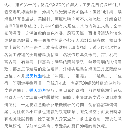
0人，排名第一的，仍是佔32%的台灣人，主要是自從高雄到那
霸空港航線開航後，沖繩的觀光變得更加熱絡；但說到沖繩，腦
海裡只有首里城、美國村、萬座毛嗎？可不只如此喔，沖繩全縣
由160個島嶼組成，其中49個有人居住，其他均為無人島，全年
氣候溫暖，充滿細緻的白色沙灘、蔚藍天際，而澄澈清透的海水
更是蔚為絕景，每一個角度的藍色都令人感到寬闊療癒；據日本
富士電視台的一份全日本海水透明度調查指出，透明度排名前5
名皆由沖繩的美麗離島所佔據，名次依序為久米島、古宇利島、
宮古島、石垣島、阿嘉島；離島的美麗景致、熱帶島嶼的閒情逸
致，都是度假遊客的最佳選擇。沖繩與離島自海灘三月底陸續開
放後，本月
樂天旅遊
站上「沖繩」、「那霸」、「離島」、「住
宿」等關鍵字搜尋量，已飆升4成，也顯示沖繩與離島旅遊的熱
度迅速攀升。
樂天旅遊
提醒，夏日紫外線強，前往離島海灘遊玩
的遊人一定要準備好防曬措施，同時，由於離島交通不如日本本
州便利，一定要注意船班及飛機航班的時間，食宿都需準備備
案，前往餐飲小店前也建議先致電聯繫，避免撲空；而夏日時常
有颱風耽誤行程，除了確保人身安全外，前往旅遊前一定要注意
天氣預報，做好萬全準備，享受美好夏日沖繩離島旅程。