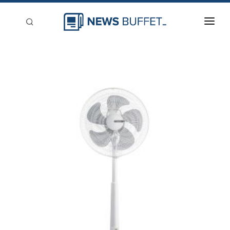
回到首頁
新聞稿分類
登入
刊登