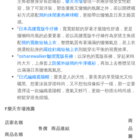
主角都會身穿長款襯衫，
樂天市場
發現一衣兩穿很受女性歡
迎，除了可當洋裝，塑造優雅又慵懶的氛圍之外，若以開襟襯
衫方式搭配
簡約休閒素色棒球帽
，更能帶出慵懶及日系文藝質
感。
²
日本高腰寬版牛仔褲
：寬寬鬆鬆的穿著才最隨性舒適，更是
慵懶時尚風的必要要素，若以高腰寬版牛仔褲作為穿搭主角搭
配
簡約寬敞短袖上衣
，整體氣質有著滿滿的慵懶氣息，若上衣
挑選較貼身的
羅紋針織短袖上衣
則能穿出平衡的視覺效果。
²
osharewalker皺摺寬版長褲
：以深色的寬版長褲，穿起來時
尚大方，上身套上
防紫外線簡約牛津襯衫
，再加上去整體呈現
出滿滿日系慵懶風氣息。
²
日式編織遮陽帽
：愛美是人的天性，要美美的享受陽光又怕
曬黑、想要泳裝穿搭時尚，又不想包得像粽子一樣，那一定要
選擇這一款編織遮陽帽，透氣又輕巧，更能一秒搭出時尚感，
輕鬆穿搭免煩惱。
F
樂天市場推薦
商
店家名稱
售價
商品連結
品
商品名稱
圖