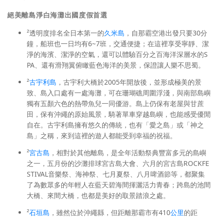
絕美離島淨白海灘出國度假首選
²透明度排名全日本第一的
久米島
，自那霸空港出發只要30分
鐘，船班也一日均有6~7班，交通便捷；在這裡享受寧靜、潔
淨的海濱、潔淨的空氣，還可以體驗百分之百海洋深層水的S
PA、還有滑翔翼俯瞰藍色海洋的美景，保證讓人樂不思蜀。
²
古宇利島
，古宇利大橋於2005年開放後，並形成極美的景
致、島入口處有一處海灘，可在珊瑚礁周圍浮淺，與南部島嶼
獨有五顏六色的熱帶魚兒一同優游。島上仍保有老屋與甘蔗
田，保有沖繩的原始風景，騎著單車穿越島嶼，也能感受優閒
自在。古宇利島擁有悠久的傳統，也有「愛之島」或「神之
島」之稱，來到這裡的遊人都能受到幸福的祝福。
²
宮古島
，相對於其他離島，是全年活動祭典豐富多元的島嶼
之一，五月份的沙灘排球宮古島大會、六月的宮古島ROCKFE
STIVAL音樂祭、海神祭、七月夏祭、八月啤酒節等，都聚集
了為數眾多的年輕人在藍天碧海間揮灑活力青春；跨島的池間
大橋、來間大橋，也都是美好的取景踏浪之處。
²
石垣島
，雖然位於沖繩縣，但距離那霸市有410
公里
的距