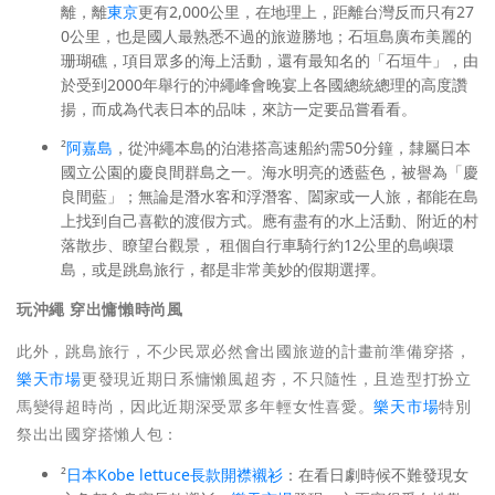
離，離
東京
更有2,000公里，在地理上，距離台灣反而只有27
0公里，也是國人最熟悉不過的旅遊勝地；石垣島廣布美麗的
珊瑚礁，項目眾多的海上活動，還有最知名的「石垣牛」，由
於受到2000年舉行的沖繩峰會晚宴上各國總統總理的高度讚
揚，而成為代表日本的品味，來訪一定要品嘗看看。
²
阿嘉島
，從沖繩本島的泊港搭高速船約需50分鐘，隸屬日本
國立公園的慶良間群島之一。海水明亮的透藍色，被譽為「慶
良間藍」；無論是潛水客和浮潛客、闔家或一人旅，都能在島
上找到自己喜歡的渡假方式。應有盡有的水上活動、附近的村
落散步、瞭望台觀景， 租個自行車騎行約12公里的島嶼環
島，或是跳島旅行，都是非常美妙的假期選擇。
玩沖繩 穿出慵懶時尚風
此外，跳島旅行，不少民眾必然會出國旅遊的計畫前準備穿搭，
樂天市場
更發現近期日系慵懶風超夯，不只隨性，且造型打扮立
馬變得超時尚，因此近期深受眾多年輕女性喜愛。
樂天市場
特別
祭出出國穿搭懶人包：
²
日本Kobe lettuce長款開襟襯衫
：在看日劇時候不難發現女