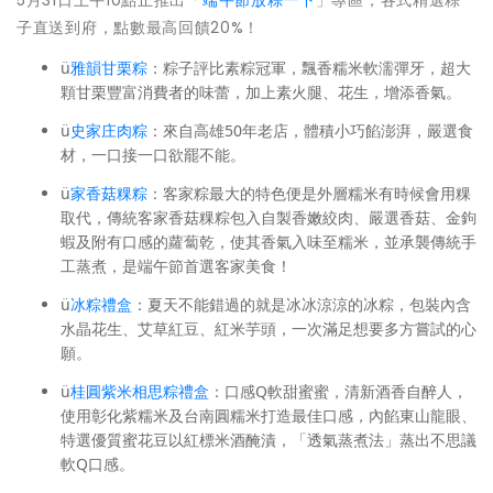
5月31日上午10點止推出「
端午節放粽一下
」專區，各式精選粽
子直送到府，點數最高回饋20%！
ü
雅韻甘栗粽
：粽子評比素粽冠軍，飄香糯米軟濡彈牙，超大
顆甘栗豐富消費者的味蕾，加上素火腿、花生，增添香氣。
ü
史家庄肉粽
：來自高雄50年老店，體積小巧餡澎湃，嚴選食
材，一口接一口欲罷不能。
ü
家香菇粿粽
：客家粽最大的特色便是外層糯米有時候會用粿
取代，傳統客家香菇粿粽包入自製香嫩絞肉、嚴選香菇、金鉤
蝦及附有口感的蘿蔔乾，使其香氣入味至糯米，並承襲傳統手
工蒸煮，是端午節首選客家美食！
ü
冰粽禮盒
：夏天不能錯過的就是冰冰涼涼的冰粽，包裝內含
水晶花生、艾草紅豆、紅米芋頭，一次滿足想要多方嘗試的心
願。
ü
桂圓紫米相思粽禮盒
：口感Q軟甜蜜蜜，清新酒香自醉人，
使用彰化紫糯米及台南圓糯米打造最佳口感，內餡東山龍眼、
特選優質蜜花豆以紅標米酒醃漬，「透氣蒸煮法」蒸出不思議
軟Q口感。