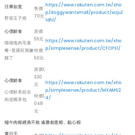
https://www.rakuten.com.tw/sho
汪事如意
售價
p/doggywantsmall/product/wzju1
70元
野菜玉子燒
1dhl/
心僕鮮食
原價
55元
https://www.rakuten.com.tw/sho
喵喵塊肉毛童
p/simplesense/product/CFCPS1/
餐-普羅旺斯嫩
特價
雞丁
50元
原價1,
320
心僕鮮食
https://www.rakuten.com.tw/sho
元
p/simplesense/product/MXAMS2
心僕鮮美綜合
特價1,
4/
肉泥獨享包
048
元
端午肉粽經典不敗 遙勝創意粽、點心粽
素日子