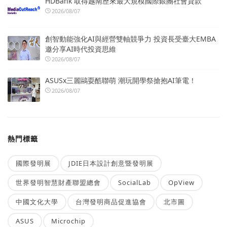
HDBank 取得越南歷來最大規模國際銀團社會貸款
2026/08/07
創智動能強化AI與經營雙軸競爭力 投資長受臺大EMBA
邀分享AI時代投資思維
2026/08/07
ASUSx三麗鷗耍酷聯萌 潮玩開學祭搶抱AI筆電！
2026/08/07
熱門標籤
國際發明展
JDIE日本設計創意暨發明展
世界發明智慧財產聯盟總會
SocialLab
OpView
中國文化大學
台灣發明商品促進協會
北市圖
ASUS
Microchip