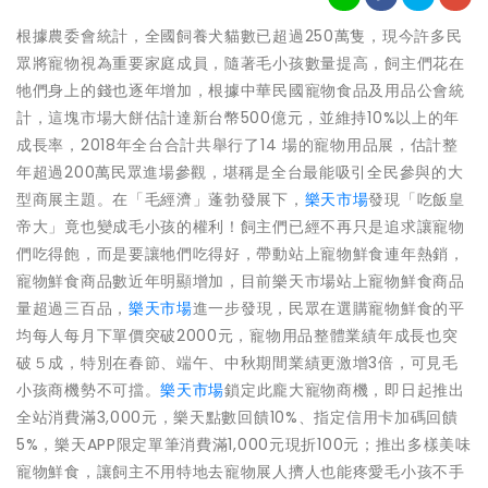
根據農委會統計，全國飼養犬貓數已超過250萬隻，現今許多民
眾將寵物視為重要家庭成員，隨著毛小孩數量提高，飼主們花在
牠們身上的錢也逐年增加，根據中華民國寵物食品及用品公會統
計，這塊市場大餅估計達新台幣500億元，並維持10%以上的年
成長率，2018年全台合計共舉行了14 場的寵物用品展，估計整
年超過200萬民眾進場參觀，堪稱是全台最能吸引全民參與的大
型商展主題。在「毛經濟」蓬勃發展下，
樂天市場
發現「吃飯皇
帝大」竟也變成毛小孩的權利！飼主們已經不再只是追求讓寵物
們吃得飽，而是要讓牠們吃得好，帶動站上寵物鮮食連年熱銷，
寵物鮮食商品數近年明顯增加，目前樂天市場站上寵物鮮食商品
量超過三百品，
樂天市場
進一步發現，民眾在選購寵物鮮食的平
均每人每月下單價突破2000元，寵物用品整體業績年成長也突
破５成，特別在春節、端午、中秋期間業績更激增3倍，可見毛
小孩商機勢不可擋。
樂天市場
鎖定此龐大寵物商機，即日起推出
全站消費滿3,000元，樂天點數回饋10%、指定信用卡加碼回饋
5%，樂天APP限定單筆消費滿1,000元現折100元；推出多樣美味
寵物鮮食，讓飼主不用特地去寵物展人擠人也能疼愛毛小孩不手