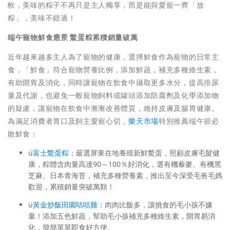
軟，美味的粽子不再只是主人獨享，而是能與愛寵一齊「放
粽」，美味不錯過！
端午寵物鮮食應景 鱉蛋粽累積銷量破萬
近年越來越多主人為了寵物的健康，選擇鮮食作為寵物的日常主
食，「鮮食」符合寵物營養比例，添加鮮蔬，補充多種維生素，
有助開胃及消化，同時讓寵物在飲食中攝取更多水分，提高排尿
量及代謝，也避免一般寵物飼料或罐頭添加防腐劑及化學添加物
的疑慮，讓寵物在飲食中漸漸改善體質，維持皮膚及腸胃健康。
為滿足消費者胃口及飼主愛寵心切，
樂天市場
特別推薦端午節必
敗鮮食：
ü
富士鱉蛋粽
：嚴選屏東在地養殖新鮮鱉蛋，照顧皮膚毛髮健
康，粽體含肉量高達90～100％好消化，選有機藜麥、有機黑
芝麻、日本青海苔，補充多種營養素，推出至今深受毛爸毛媽
歡迎，累積銷量突破萬顆！
ü
黃金炒飯田園咕咕雞
：肉肉比飯多，讓挑食的毛小孩不嫌
棄！添加五色鮮蔬，幫助毛小孩補充多種維生素，開胃易消
化，簡簡單單即食好方便。