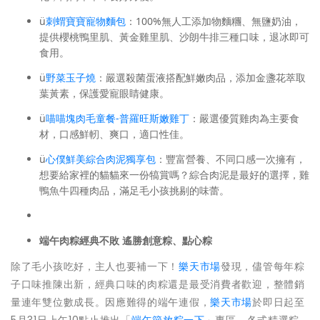
ü
刺蝟寶寶寵物麵包
：100%無人工添加物麵糰、無鹽奶油，
提供櫻桃鴨里肌、黃金雞里肌、沙朗牛排三種口味，退冰即可
食用。
ü
野菜玉子燒
：嚴選殺菌蛋液搭配鮮嫩肉品，添加金盞花萃取
葉黃素，保護愛寵眼睛健康。
ü
喵喵塊肉毛童餐-普羅旺斯嫩雞丁
：嚴選優質雞肉為主要食
材，口感鮮軔、爽口，適口性佳。
ü
心僕鮮美綜合肉泥獨享包
：豐富營養、不同口感一次擁有，
想要給家裡的貓貓來一份犒賞嗎？綜合肉泥是最好的選擇，雞
鴨魚牛四種肉品，滿足毛小孩挑剔的味蕾。
端午肉粽經典不敗 遙勝創意粽、點心粽
除了毛小孩吃好，主人也要補一下！
樂天市場
發現，儘管每年粽
子口味推陳出新，經典口味的肉粽還是最受消費者歡迎，整體銷
量連年雙位數成長。因應難得的端午連假，
樂天市場
於即日起至