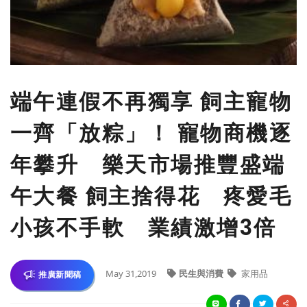
端午連假不再獨享 飼主寵物
一齊「放粽」！ 寵物商機逐
年攀升 樂天市場推豐盛端
午大餐 飼主捨得花 疼愛毛
小孩不手軟 業績激增3倍
May 31,2019
民生與消費
家用品
推廣新聞稿