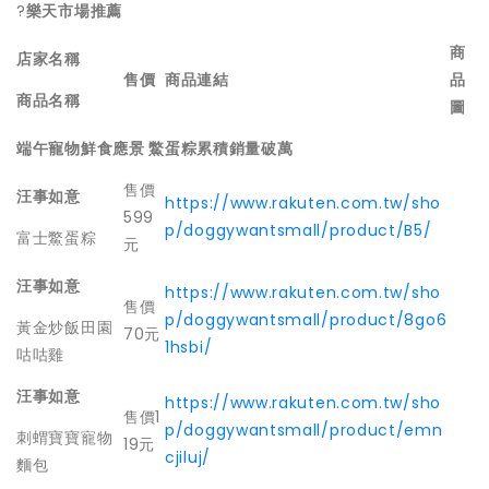
?
樂天市場推薦
商
店家名稱
售價
商品連結
品
商品名稱
圖
端午寵物鮮食應景 鱉蛋粽累積銷量破萬
售價
汪事如意
https://www.rakuten.com.tw/sho
599
p/doggywantsmall/product/B5/
富士鱉蛋粽
元
汪事如意
https://www.rakuten.com.tw/sho
售價
p/doggywantsmall/product/8go6
黃金炒飯田園
70元
1hsbi/
咕咕雞
汪事如意
https://www.rakuten.com.tw/sho
售價1
p/doggywantsmall/product/emn
刺蝟寶寶寵物
19元
cjiluj/
麵包