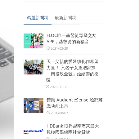
精選新聞稿
最新新聞稿
FLOC唯一基督徒專屬交友
APP，基督徒的新福音
2021/03/29
天上父親的愛延續化作希望
力量！ 六名子女捐贈家扶
「南投映全號」延續善的循
環
2026/08/08
鎧應 AudienceSense 臉部辨
識功能上市
2026/08/07
HDBank 取得越南歷來最大
規模國際銀團社會貸款
2026/08/07