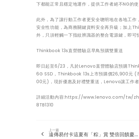
下都能正常且穩定地運作，提供工作者絕不NG的
此外，為了讓行動工作者更安全聰明地在各地工作，Think
安全性功能，為商務關鍵資料安全再升級；加上Thi
外，只須輕觸一下指紋辨識器的整合電源鍵，即可
Thinkbook 13s直營體驗店早鳥預購雙重送
即日起至6/23，凡於Lenovo直營體驗店預購Think
6G SSD，Thinkbook 13s上市預購價26,900
00元)，現折優惠及好禮雙重送，Lenovo讓工
詳細活動內容:https://www.lenovo.com/tw/zh/la
8TB1310
上一篇
遠傳易付卡這夏有「粽」賞 雙倍回饋慶...