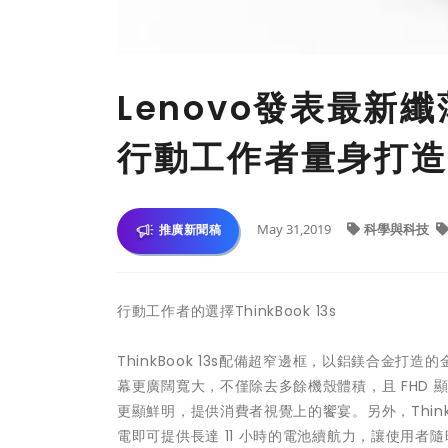
Lenovo發表最新纖
行動工作者量身打造
May 31,2019
科學與科技
推廣新聞稿
行動工作者的選擇ThinkBook 13s
ThinkBook 13s配備超窄邊框，以鋁鎂合金
幕更廣闊寬大，不僅除去多餘機殼體積，且 FHD 顯示器
更顯鮮明，提供消費者視覺上的饗宴。另外，ThinkB
電即可提供長達 11 小時的電池續航力，讓使用