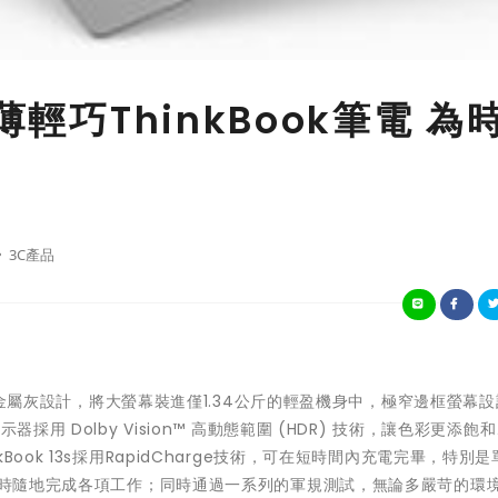
薄輕巧ThinkBook筆電 為
3C產品
打造的金屬灰設計，將大螢幕裝進僅1.34公斤的輕盈機身中，極窄邊框螢幕
採用 Dolby Vision™ 高動態範圍 (HDR) 技術，讓色彩更添飽
ook 13s採用RapidCharge技術，可在短時間內充電完畢，特別
者隨時隨地完成各項工作；同時通過一系列的軍規測試，無論多嚴苛的環