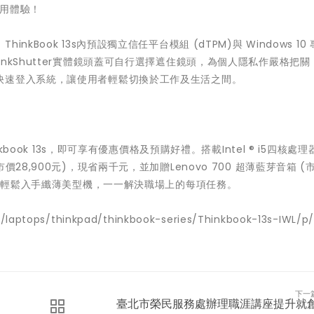
使用體驗！
Book 13s內預設獨立信任平台模組 (dTPM)與 Windows 10
nkShutter實體鏡頭蓋可自行選擇遮住鏡頭，為個人隱私作嚴格把關
快速登入系統，讓使用者輕鬆切換於工作及生活之間。
book 13s，即可享有優惠價格及預購好禮。搭載Intel ® i5四核處理
元 (市價28,900元)，現省兩千元，並加贈Lenovo 700 超薄藍芽音箱 (市
作者輕鬆入手纖薄美型機，一一解決職場上的每項任務。
ptops/thinkpad/thinkbook-series/Thinkbook-13s-IWL/p
下一
臺北市榮民服務處辦理職涯講座提升就