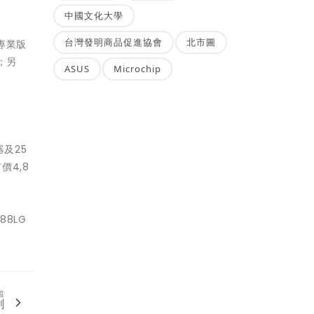
中國文化大學
台灣發明商品促進協會
北市圖
 專業版
；另
ASUS
Microchip
器及25
價4,8
/88LG
篇
創