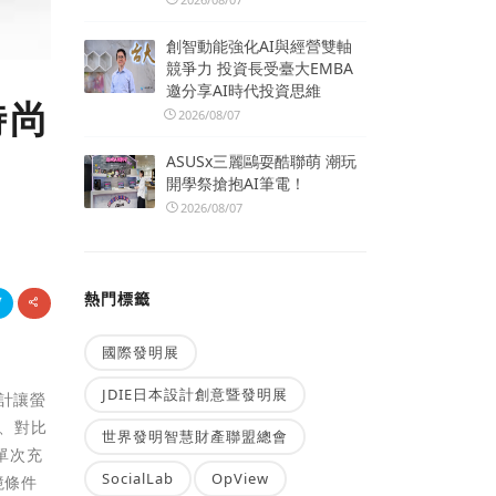
創智動能強化AI與經營雙軸
競爭力 投資長受臺大EMBA
邀分享AI時代投資思維
時尚
2026/08/07
ASUSx三麗鷗耍酷聯萌 潮玩
開學祭搶抱AI筆電！
2026/08/07
熱門標籤
國際發明展
JDIE日本設計創意暨發明展
設計讓螢
和、對比
世界發明智慧財產聯盟總會
是單次充
SocialLab
OpView
境條件